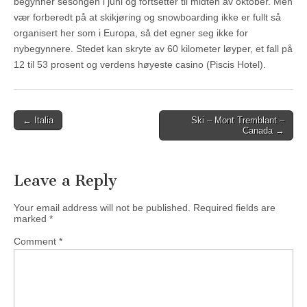
begynner sesongen i juni og fortsetter til midten av oktober. Men
vær forberedt på at skikjøring og snowboarding ikke er fullt så
organisert her som i Europa, så det egner seg ikke for
nybegynnere. Stedet kan skryte av 60 kilometer løyper, et fall på
12 til 53 prosent og verdens høyeste casino (Piscis Hotel).
Post
← Italia
Ski – Mont Tremblant –
Canada →
navigation
Leave a Reply
Your email address will not be published.
Required fields are
marked
*
Comment
*