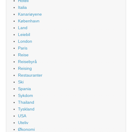
Hotell
Italia
Kanariøyene
København
Land
Leiebil
London
Paris
Reise
Reisebyrå
Reising
Restauranter
Ski
Spania
Sykdom
Thailand
Tyskland
USA
Uteliv
Økonomi