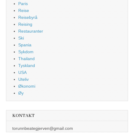
Paris
Reise
Reisebyrå
Reising
Restauranter
Ski
Spania
Sykdom
Thailand
Tyskland
USA
Uteliv
Økonomi
Øy
KONTAKT
torunnbeategjerven@gmail.com