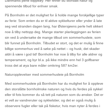
Danmarks pene klippeøy: Her finner du storslått natur og
spennende tilbud for enhver smak.
På Bornholm er det mulighet for å holde mange forskjellige typer
av ferie: Som enten du er til aktive sykkelturer eller ynder å late
seg ved stranden dagen lang, har Østersjøens perle helt sikkert
noe å tilby nettopp deg. Mange starter planleggingen av ferien
sin ved å undersøke de mange tilbud om sommerhusleie, som
blir funnet på Bornholm. Tilbudet er stort, og det er mulig å finne
billige sommerhus ved å søke på nettet – og husk; det skader
aldri å være i god tid! Bornholm har noe å tilby for alle aldrer og
temperament, og byr bl.a. på ikke mindre enn hel 3 golfbaner
tross det at øya bare måler omkring 587 km2er.
Naturopplevelser med sommerhusleie på Bornholm
Med sommerhusleie på Bornholm har du mulighet for å oppleve
den storslåtte bornholmske naturen og hvis du ferdes på sykkel
eller til fots kommer du så tett på naturen som du ønsker. Det er
et vell av vandreruter og sykkelstier, og det er også mulig å
observere fugler eller tak på fisketur, hvis man nyter å ferdes i