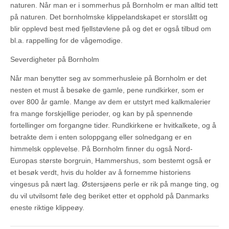
naturen. Når man er i sommerhus på Bornholm er man alltid tett
på naturen. Det bornholmske klippelandskapet er storslått og
blir opplevd best med fjellstøvlene på og det er også tilbud om
bl.a. rappelling for de vågemodige.
Severdigheter på Bornholm
Når man benytter seg av sommerhusleie på Bornholm er det
nesten et must å besøke de gamle, pene rundkirker, som er
over 800 år gamle. Mange av dem er utstyrt med kalkmalerier
fra mange forskjellige perioder, og kan by på spennende
fortellinger om forgangne tider. Rundkirkene er hvitkalkete, og å
betrakte dem i enten soloppgang eller solnedgang er en
himmelsk opplevelse. På Bornholm finner du også Nord-
Europas største borgruin, Hammershus, som bestemt også er
et besøk verdt, hvis du holder av å fornemme historiens
vingesus på nært lag. Østersjøens perle er rik på mange ting, og
du vil utvilsomt føle deg beriket etter et opphold på Danmarks
eneste riktige klippeøy.