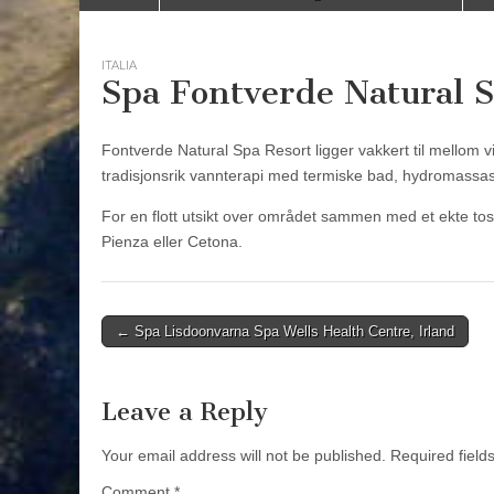
to
menu
content
ITALIA
Spa Fontverde Natural Sp
Fontverde Natural Spa Resort ligger vakkert til mellom vi
tradisjonsrik vannterapi med termiske bad, hydromassas
For en flott utsikt over området sammen med et ekte tosc
Pienza eller Cetona.
Post
← Spa Lisdoonvarna Spa Wells Health Centre, Irland
navigation
Leave a Reply
Your email address will not be published.
Required fiel
Comment
*