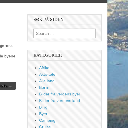
SØK PÅ SIDEN
Search
for:
gjørme.
KATEGORIER
nde byene
Afrika
Aktiviteter
Alle land
Italia →
Berlin
Bilder fra verdens byer
Bilder fra verdens land
Billig
Byer
Camping
Cruise