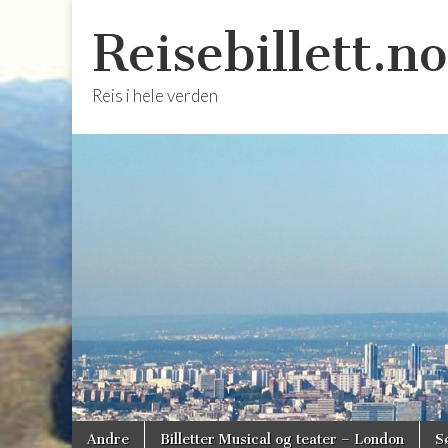
Reisebillett.no
Reis i hele verden
Skip
Main
Andre
Billetter Musical og teater – London
S