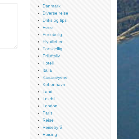
Danmark
Diverse reise
Driks og tips
Ferie
Feriebolig
Flybilletter
Forskjellig
Friluftsliv
Hotell
Italia
Kanariøyene
København
Land
Leiebil
London
Paris
Reise
Reisebyrå
Reising