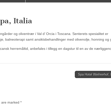
a, Italia
ngårder og oliventrær i Val d’ Orcia i Toscana. Senterets spesialitet er
je, balneoterapi samt ansiktsbehandlinger med olivenolje, honning og 
ansk herremåltid, anbefales i tillegg en dagstur til en av de nærligge
Spa Hotel Weihrerhof, 
ds are marked
*