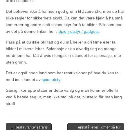
til feil tidspunkt.
Det behøver ikke å ha noen god grunn til åvære slik, men de har
slike regler for sikkerhets skyld. Da kan det være kjekt å ha små
kameraer og andre små spionutstyr for å ta bilder. Slik som noe
av det på denne linken her :
Spion-utstyr / gadgets
.
Pass på at du ikke blir tatt og du må heller aldri filme eller ta
bilder i militære leirer. Spionasje er en alvorlig ting og mange
nordmenn har fått årevis i fengsler i utlandet for spionasje, ofte
uten grunn.
Det er også noen land som har restriksjoner på hva du kan ta
med inn i landet av
spionutstyr
.
Særlig i korrupte stater er dette vanlg og man kommer ofte fri
ved å betale seg ut, men ikke stol på det, plutselig får man lang
straff.
Post
← Restauranter i Paris
Tennstål eller lighter på tur