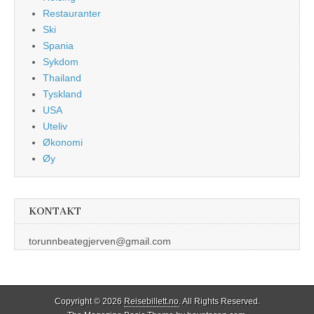
Restauranter
Ski
Spania
Sykdom
Thailand
Tyskland
USA
Uteliv
Økonomi
Øy
KONTAKT
torunnbeategjerven@gmail.com
Copyright © 2026
Reisebillett.no
. All Rights Reserved.