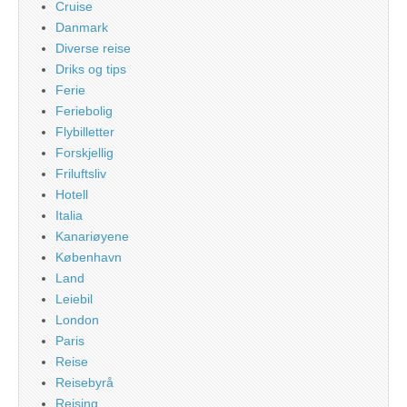
Cruise
Danmark
Diverse reise
Driks og tips
Ferie
Feriebolig
Flybilletter
Forskjellig
Friluftsliv
Hotell
Italia
Kanariøyene
København
Land
Leiebil
London
Paris
Reise
Reisebyrå
Reising