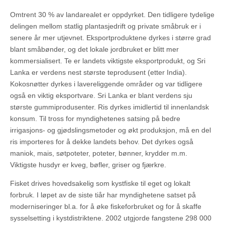
Omtrent 30 % av landarealet er oppdyrket. Den tidligere tydelige
delingen mellom statlig plantasjedrift og private småbruk er i
senere år mer utjevnet. Eksportproduktene dyrkes i større grad
blant småbønder, og det lokale jordbruket er blitt mer
kommersialisert. Te er landets viktigste eksportprodukt, og Sri
Lanka er verdens nest største teprodusent (etter India).
Kokosnøtter dyrkes i lavereliggende områder og var tidligere
også en viktig eksportvare. Sri Lanka er blant verdens sju
største gummiprodusenter. Ris dyrkes imidlertid til innenlandsk
konsum. Til tross for myndighetenes satsing på bedre
irrigasjons- og gjødslingsmetoder og økt produksjon, må en del
ris importeres for å dekke landets behov. Det dyrkes også
maniok, mais, søtpoteter, poteter, bønner, krydder m.m.
Viktigste husdyr er kveg, bøfler, griser og fjærkre.
Fisket drives hovedsakelig som kystfiske til eget og lokalt
forbruk. I løpet av de siste tiår har myndighetene satset på
moderniseringer bl.a. for å øke fiskeforbruket og for å skaffe
sysselsetting i kystdistriktene. 2002 utgjorde fangstene 298 000