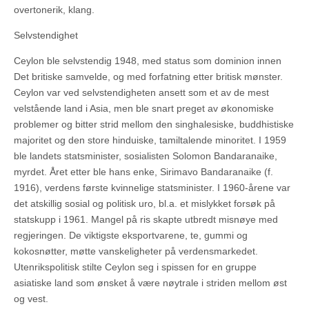
overtonerik, klang.
Selvstendighet
Ceylon ble selvstendig 1948, med status som dominion innen
Det britiske samvelde, og med forfatning etter britisk mønster.
Ceylon var ved selvstendigheten ansett som et av de mest
velstående land i Asia, men ble snart preget av økonomiske
problemer og bitter strid mellom den singhalesiske, buddhistiske
majoritet og den store hinduiske, tamiltalende minoritet. I 1959
ble landets statsminister, sosialisten Solomon Bandaranaike,
myrdet. Året etter ble hans enke, Sirimavo Bandaranaike (f.
1916), verdens første kvinnelige statsminister. I 1960-årene var
det atskillig sosial og politisk uro, bl.a. et mislykket forsøk på
statskupp i 1961. Mangel på ris skapte utbredt misnøye med
regjeringen. De viktigste eksportvarene, te, gummi og
kokosnøtter, møtte vanskeligheter på verdensmarkedet.
Utenrikspolitisk stilte Ceylon seg i spissen for en gruppe
asiatiske land som ønsket å være nøytrale i striden mellom øst
og vest.