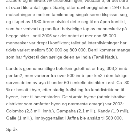
arabere og innfødte. Av urbefolkningen, veddaene, er det bare
et svært lite antall igjen. Særlig etter uavhengigheten i 1947 har
motsetningene mellom tamilene og singaleserne tilspisset seg,
og i løpet av 1980-årene utviklet dette seg til en åpen konflikt,
som har vedvart og medført betydelige tap av menneskeliv på
begge sider. Inntil 2006 var det antatt at mer enn 65 000
mennesker var drept i konflikten; tallet på internflyktninger har
tidvis variert mellom 500 000 og 800 000. Dertil kommer mange
som har flyktet til den sørlige delen av India (Tamil Nadu).
Landets gjennomsnittlige befolkningstetthet er høy, 308,2 innb.
per km2, men varierer fra over 500 innb. per km2 i den fuktige
sørvestdelen av øya til under 60 i enkelte distrikter i øst. Ca. 30
% er bosatt i byer, etter stadig fraflytting fra landdistriktene til
byene, især til hovedstaden. De største byene (administrative
distrikter som omfatter byen og nærmeste omegn) var 2003:
Colombo (2,3 mill. innb.), Gampaha (2,1 mill.), Kandy (1,9 mill),
Galle (1 mill.). Innbyggertallet i Jaffna ble anslått til 589 000.
Språk