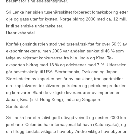
berømt for sine edelstensgruver.
Sri Lanka har siden tusenårsskiftet forberedt forsøksboring etter
olje og gass utenfor kysten. Norge bidrog 2006 med ca. 12 mill.
kr til seismiske undersøkelser.
Utenrikshandel
Konfeksjonsindustrien stod ved tusenårsskiftet for over 50 % av
eksportinntektene, men 2005 var andelen sunket til 46 % som
følge av skjerpet konkurranse fra bl.a. India og Kina. Te-
eksporten bidrog med 13 % og edelstener med 7 %. Utførselen
går hovedsakelig til USA, Storbritannia, Tyskland og Japan.
Størstedelen av importen består av maskiner, transportmidler
o.a. kapitalvarer, tekstilvarer, petroleum og petrolumsprodukter
og kornvarer. Blant de viktigste leverandører av importen er
Japan, Kina (inkl. Hong Kong), India og Singapore.
Samferdsel
Sri Lanka har et relativt godt utbygd veinett og nesten 2000 km
jernbane. Colombo har internasjonal lufthavn (Katunayake), og
er i tillegg landets viktigste havneby. Andre viktige havnebyer er