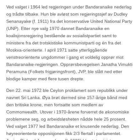
Ved valget i 1964 led regjeringen under Bandaranaike nederlag
og trådte tilbake. Hun ble avløst som regjeringssjef av Dudley
Senanayake (f. 1911) fra det konservative United National Party
(UNP). Etter nye valg 1970 dannet Bandaranaike en
koalisjonsregjering bestående av sosialistpartiet samt to
ministere fra det trotskistiske kommunistparti og én fra det
Moskva-orienterte. I april 1971 satte ytterliggående
venstreorienterte ungdommer i gang et voldelig opprør mot
Bandaranaike-regjeringen. Opprørsbevegelsen Janatha Vimukti
Peramuna (Folkets frigjøringsfront), JVP, ble slått ned etter
blodige kamper med flere tusen drepte.
Den 22. mai 1972 ble Ceylon proklamert som republikk under
navnet Sri Lanka. Øya brøt dermed sine 157-årige bånd med
den britiske krone, men fortsatte som medlem av
Commonwealth. Utover i 1970-årene forverret de økonomiske
problemene seg, og arbeidsløsheten nådde hele 25 prosent.
Ved valget 1977 led Bandaranaike et knusende nederlag. Den
høyreorienterte opposisjonen fikk 2/3 flertall i parlamentet.