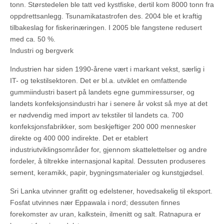
tonn. Størstedelen ble tatt ved kystfiske, dertil kom 8000 tonn fra
oppdrettsanlegg. Tsunamikatastrofen des. 2004 ble et kraftig
tilbakeslag for fiskerinæringen. I 2005 ble fangstene redusert
med ca. 50 %.
Industri og bergverk
Industrien har siden 1990-årene vært i markant vekst, særlig i
IT- og tekstilsektoren. Det er bl.a. utviklet en omfattende
gummiindustri basert på landets egne gummiressurser, og
landets konfeksjonsindustri har i senere år vokst så mye at det
er nødvendig med import av tekstiler til landets ca. 700
konfeksjonsfabrikker, som beskjeftiger 200 000 mennesker
direkte og 400 000 indirekte. Det er etablert
industriutviklingsområder for, gjennom skattelettelser og andre
fordeler, å tiltrekke internasjonal kapital. Dessuten produseres
sement, keramikk, papir, bygningsmaterialer og kunstgjødsel.
Sri Lanka utvinner grafitt og edelstener, hovedsakelig til eksport.
Fosfat utvinnes nær Eppawala i nord; dessuten finnes
forekomster av uran, kalkstein, ilmenitt og salt. Ratnapura er