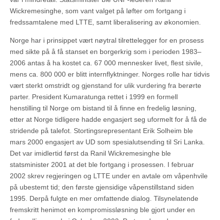
Wickremesinghe, som vant valget på løfter om fortgang i
fredssamtalene med LTTE, samt liberalisering av økonomien.
Norge har i prinsippet vært nøytral tilrettelegger for en prosess
med sikte på å få stanset en borgerkrig som i perioden 1983–
2006 antas å ha kostet ca. 67 000 mennesker livet, flest sivile,
mens ca. 800 000 er blitt internflyktninger. Norges rolle har tidvis
vært sterkt omstridt og gjenstand for ulik vurdering fra berørte
parter. President Kumaratunga rettet i 1999 en formell
henstilling til Norge om bistand til å finne en fredelig løsning,
etter at Norge tidligere hadde engasjert seg uformelt for å få de
stridende på talefot. Stortingsrepresentant Erik Solheim ble
mars 2000 engasjert av UD som spesialutsending til Sri Lanka.
Det var imidlertid først da Ranil Wickremesinghe ble
statsminister 2001 at det ble fortgang i prosessen. I februar
2002 skrev regjeringen og LTTE under en avtale om våpenhvile
på ubestemt tid; den første gjensidige våpenstillstand siden
1995. Derpå fulgte en mer omfattende dialog. Tilsynelatende
fremskritt henimot en kompromissløsning ble gjort under en