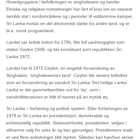
Hovedgruppene i befolkningen er singhalesere og tamiler.
Etniske og religiøse motsetninger har ført til krav om en separat
tamilsk stat i nordområdene og i perioder til voldsomme kamper.
Sri Lanka mottar en del økonomisk støtte fra andre land, og er
bl.a. norsk programland.
Landet var britisk koloni fra 1796, fikk full uavhengighet som
staten Ceylon 1948, og ble konstituert som republikken Sri
Lanka 1972.
Landet het til 1972 Ceylon, en engelsk forvanskning av
Singhalam, ‘singhalesernes land’. Ceylon ble senere feiltolket
som en forvanskning av sanskrit Sri Lanka ‘Det hellige Lanka’.
Lanka er det gammeltamilske ord for ‘øy’, som i
sanskritlitteraturen er blitt til navnet på en mytisk øy.
Sri Lanka – forfatning og politisk system. Etter forfatningen av
1978 er Sri Lanka en presidentstyrt, demokratisk og
enhetsstatlig republikk. Statsoverhodet, presidenten, velges i
allmenne valg for seks år og kan gjenvelges. Presidentens makt
er ved flere anledninger blitt styrket. Således kan han/hun skrive