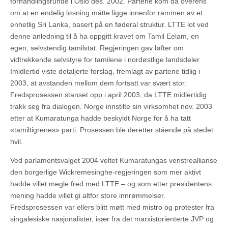
forhandlingsrunde i Oslo des. 2002. Partene kom da overens
om at en endelig løsning måtte ligge innenfor rammen av et
enhetlig Sri Lanka, basert på en føderal struktur. LTTE lot ved
denne anledning til å ha oppgitt kravet om Tamil Eelam, en
egen, selvstendig tamilstat. Regjeringen gav løfter om
vidtrekkende selvstyre for tamilene i nordøstlige landsdeler.
Imidlertid viste detaljerte forslag, fremlagt av partene tidlig i
2003, at avstanden mellom dem fortsatt var svært stor.
Fredsprosessen stanset opp i april 2003, da LTTE midlertidig
trakk seg fra dialogen. Norge innstilte sin virksomhet nov. 2003
etter at Kumaratunga hadde beskyldt Norge for å ha tatt
«tamiltigrenes» parti. Prosessen ble deretter stående på stedet
hvil.
Ved parlamentsvalget 2004 veltet Kumaratungas venstreallianse
den borgerlige Wickremesinghe-regjeringen som mer aktivt
hadde villet megle fred med LTTE – og som etter presidentens
mening hadde villet gi altfor store innrømmelser.
Fredsprosessen var ellers blitt møtt med mistro og protester fra
singalesiske nasjonalister, især fra det marxistorienterte JVP og