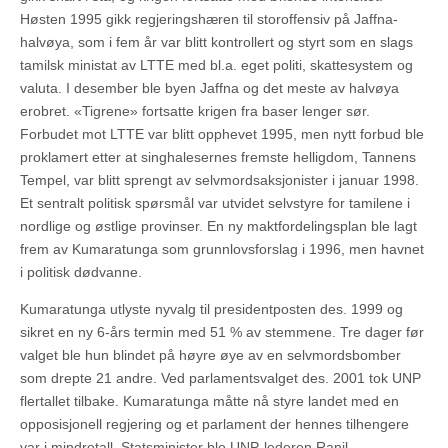
Høsten 1995 gikk regjeringshæren til storoffensiv på Jaffna-
halvøya, som i fem år var blitt kontrollert og styrt som en slags
tamilsk ministat av LTTE med bl.a. eget politi, skattesystem og
valuta. I desember ble byen Jaffna og det meste av halvøya
erobret. «Tigrene» fortsatte krigen fra baser lenger sør.
Forbudet mot LTTE var blitt opphevet 1995, men nytt forbud ble
proklamert etter at singhalesernes fremste helligdom, Tannens
Tempel, var blitt sprengt av selvmordsaksjonister i januar 1998.
Et sentralt politisk spørsmål var utvidet selvstyre for tamilene i
nordlige og østlige provinser. En ny maktfordelingsplan ble lagt
frem av Kumaratunga som grunnlovsforslag i 1996, men havnet
i politisk dødvanne.
Kumaratunga utlyste nyvalg til presidentposten des. 1999 og
sikret en ny 6-års termin med 51 % av stemmene. Tre dager før
valget ble hun blindet på høyre øye av en selvmordsbomber
som drepte 21 andre. Ved parlamentsvalget des. 2001 tok UNP
flertallet tilbake. Kumaratunga måtte nå styre landet med en
opposisjonell regjering og et parlament der hennes tilhengere
var i mindretall. Statsminister ble UNP-lederen Ranil