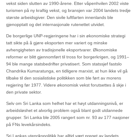
vekst siden slutten av 1990-årene. Etter våpenhvilen 2002 viste
turismen på ny kraftig vekst, og bransjen var 2004 landets tredje
største arbeidsgiver. Den sivile luftfarten innenlands ble
gjenopptatt og det internasjonale rutenettet utvidet.
De borgerlige UNP-regjeringene har i sin økonomiske strategi
tatt sikte på å gjøre eksporten mer variert og minske
avhengigheten av tradisjonelle eksportvarer. Økonomiske
reformer er blitt gjennomført til tross for borgerkrigen, og 1991–
94 ble mange statsbedrifter privatisert. Som statssjef fastslo
Chandrika Kumaratunga, en tidligere marxist, at hun ikke vil gå
tilbake til den sosialistiske politikken som ble ført av morens
regjering før 1977. Videre økonomisk vekst forutsettes å skje i
den private sektor.
Selv om Sri Lanka som helhet har et høyt utdanningsnivå, er
arbeidsløshet et alvorlig problem også blant godt utdannede
grupper. Sri Lanka ble 2005 rangert som nr. 93 av 177 nasjoner
på FNs levekårsindeks.
Sri Lankas utenrikspolitikk har alltid vært preget av landets