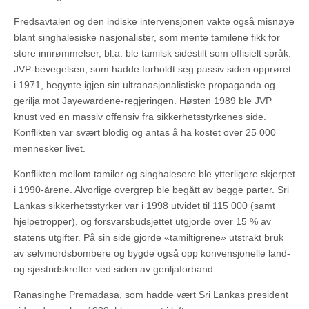
Fredsavtalen og den indiske intervensjonen vakte også misnøye
blant singhalesiske nasjonalister, som mente tamilene fikk for
store innrømmelser, bl.a. ble tamilsk sidestilt som offisielt språk.
JVP-bevegelsen, som hadde forholdt seg passiv siden opprøret
i 1971, begynte igjen sin ultranasjonalistiske propaganda og
gerilja mot Jayewardene-regjeringen. Høsten 1989 ble JVP
knust ved en massiv offensiv fra sikkerhetsstyrkenes side.
Konflikten var svært blodig og antas å ha kostet over 25 000
mennesker livet.
Konflikten mellom tamiler og singhalesere ble ytterligere skjerpet
i 1990-årene. Alvorlige overgrep ble begått av begge parter. Sri
Lankas sikkerhetsstyrker var i 1998 utvidet til 115 000 (samt
hjelpetropper), og forsvarsbudsjettet utgjorde over 15 % av
statens utgifter. På sin side gjorde «tamiltigrene» utstrakt bruk
av selvmordsbombere og bygde også opp konvensjonelle land-
og sjøstridskrefter ved siden av geriljaforband.
Ranasinghe Premadasa, som hadde vært Sri Lankas president