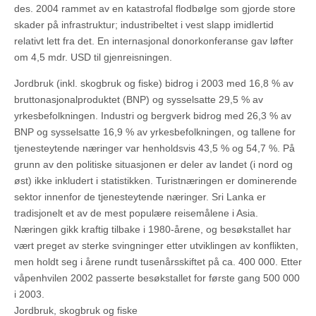
des. 2004 rammet av en katastrofal flodbølge som gjorde store
skader på infrastruktur; industribeltet i vest slapp imidlertid
relativt lett fra det. En internasjonal donorkonferanse gav løfter
om 4,5 mdr. USD til gjenreisningen.
Jordbruk (inkl. skogbruk og fiske) bidrog i 2003 med 16,8 % av
bruttonasjonalproduktet (BNP) og sysselsatte 29,5 % av
yrkesbefolkningen. Industri og bergverk bidrog med 26,3 % av
BNP og sysselsatte 16,9 % av yrkesbefolkningen, og tallene for
tjenesteytende næringer var henholdsvis 43,5 % og 54,7 %. På
grunn av den politiske situasjonen er deler av landet (i nord og
øst) ikke inkludert i statistikken. Turistnæringen er dominerende
sektor innenfor de tjenesteytende næringer. Sri Lanka er
tradisjonelt et av de mest populære reisemålene i Asia.
Næringen gikk kraftig tilbake i 1980-årene, og besøkstallet har
vært preget av sterke svingninger etter utviklingen av konflikten,
men holdt seg i årene rundt tusenårsskiftet på ca. 400 000. Etter
våpenhvilen 2002 passerte besøkstallet for første gang 500 000
i 2003.
Jordbruk, skogbruk og fiske