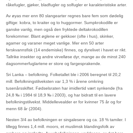
råkefugler, gjøker, bladfugler og solfugler er karakteristiske arter.
Av øyas mer enn 80 slangearter regnes bare fem som dødelig
giftige: kobra, to kraiter og to huggormer. Sumpkrokodille er
ganske vanlig, men også den fryktede deltakrokodillen
forekommer. Blant øglene er gekkoer (ofte i hus), skinker,
agamer og varaner meget vanlige. Mer enn 50 arter
ferskvannsfisk (14 endemiske) finnes, og dyrelivet i havet er rikt.
Tallrike insekter og andre virvelløse dyr, mange av de minst 240
dagsommerfuglartene er store og fargesprakende.
Sri Lanka – befolkning. Folketallet ble i 2006 beregnet til 20,2
mill. Befolkningstilveksten var 1,3 % i årene omkring
tusenårsskiftet. Fødselsraten har imidlertid vært synkende (fra
24,8 ‰ i 1984 til 18,9 ‰ i 2003), og har bidratt til en lavere
befolkningstilvekst. Middellevealder er for kvinner 75 år og for
menn 68 år (2004).
Nesten 3/4 av befolkningen er singalesere og ca. 18 % tamiler. I
tillegg finnes 1,4 mill. moors, et muslimsk blandingsfolk av