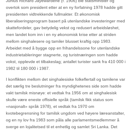
Junius Richard Jayewardene (f. 1906) ble statsminister og
overtok som president etter at en ny forfatning 1978 hadde gitt
presidenten vidtrekkende fullmakter. Et økonomisk
liberaliseringsprogram basert på utenlandske investeringer med
skattefordeler, gav betydelig vekst og redusert arbeidsløshet,
men landet kom inn i en ny økonomisk krise etter at striden
mellom singhalesere og tamiler blusset kraftig opp 1983.
Arbeidet med å bygge opp en frihandelssone for utenlandske
industrietableringer stagnerte, og turistnæringen som hadde
vokst, opplevde et tilbakeslag; antallet turister sank fra 410 000 i
1982 til 180 000 i 1987.
I konflikten mellom det singhalesiske folkeflertall og tamilene var
det særlig tre beslutninger fra myndighetenes side som hadde
vakt tamilsk misnøye: et vedtak fra 1956 om at singhalesisk
skulle være eneste offisielle språk (tamilsk fikk status som
«nasjonalt» språk 1978), et vedtak fra 1970 om
kvotebegrensning for tamilsk ungdom ved høyere læreanstalter,
og en ny lov fra 1983 som påla alle parlamentsmedlemmer å
sverge en lojalitetsed til et enhetlig og samlet Sri Lanka. Det