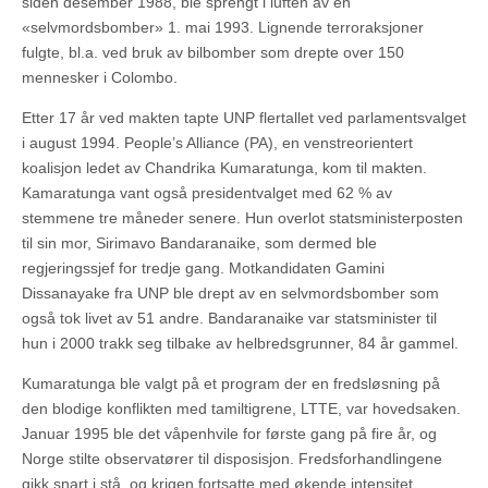
siden desember 1988, ble sprengt i luften av en
«selvmordsbomber» 1. mai 1993. Lignende terroraksjoner
fulgte, bl.a. ved bruk av bilbomber som drepte over 150
mennesker i Colombo.
Etter 17 år ved makten tapte UNP flertallet ved parlamentsvalget
i august 1994. People’s Alliance (PA), en venstreorientert
koalisjon ledet av Chandrika Kumaratunga, kom til makten.
Kamaratunga vant også presidentvalget med 62 % av
stemmene tre måneder senere. Hun overlot statsministerposten
til sin mor, Sirimavo Bandaranaike, som dermed ble
regjeringssjef for tredje gang. Motkandidaten Gamini
Dissanayake fra UNP ble drept av en selvmordsbomber som
også tok livet av 51 andre. Bandaranaike var statsminister til
hun i 2000 trakk seg tilbake av helbredsgrunner, 84 år gammel.
Kumaratunga ble valgt på et program der en fredsløsning på
den blodige konflikten med tamiltigrene, LTTE, var hovedsaken.
Januar 1995 ble det våpenhvile for første gang på fire år, og
Norge stilte observatører til disposisjon. Fredsforhandlingene
gikk snart i stå, og krigen fortsatte med økende intensitet.