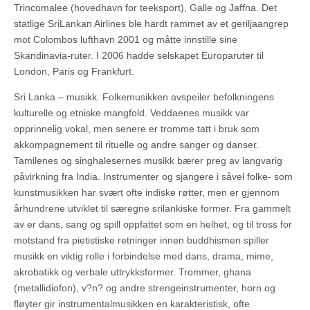
Trincomalee (hovedhavn for teeksport), Galle og Jaffna. Det
statlige SriLankan Airlines ble hardt rammet av et geriljaangrep
mot Colombos lufthavn 2001 og måtte innstille sine
Skandinavia-ruter. I 2006 hadde selskapet Europaruter til
London, Paris og Frankfurt.
Sri Lanka – musikk. Folkemusikken avspeiler befolkningens
kulturelle og etniske mangfold. Veddaenes musikk var
opprinnelig vokal, men senere er tromme tatt i bruk som
akkompagnement til rituelle og andre sanger og danser.
Tamilenes og singhalesernes musikk bærer preg av langvarig
påvirkning fra India. Instrumenter og sjangere i såvel folke- som
kunstmusikken har svært ofte indiske røtter, men er gjennom
århundrene utviklet til særegne srilankiske former. Fra gammelt
av er dans, sang og spill oppfattet som en helhet, og til tross for
motstand fra pietistiske retninger innen buddhismen spiller
musikk en viktig rolle i forbindelse med dans, drama, mime,
akrobatikk og verbale uttrykksformer. Trommer, ghana
(metallidiofon), v?n? og andre strengeinstrumenter, horn og
fløyter gir instrumentalmusikken en karakteristisk, ofte