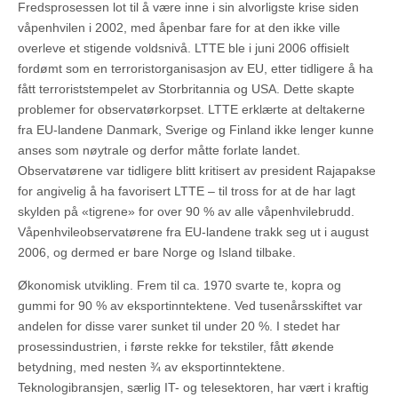
Fredsprosessen lot til å være inne i sin alvorligste krise siden
våpenhvilen i 2002, med åpenbar fare for at den ikke ville
overleve et stigende voldsnivå. LTTE ble i juni 2006 offisielt
fordømt som en terroristorganisasjon av EU, etter tidligere å ha
fått terroriststempelet av Storbritannia og USA. Dette skapte
problemer for observatørkorpset. LTTE erklærte at deltakerne
fra EU-landene Danmark, Sverige og Finland ikke lenger kunne
anses som nøytrale og derfor måtte forlate landet.
Observatørene var tidligere blitt kritisert av president Rajapakse
for angivelig å ha favorisert LTTE – til tross for at de har lagt
skylden på «tigrene» for over 90 % av alle våpenhvilebrudd.
Våpenhvileobservatørene fra EU-landene trakk seg ut i august
2006, og dermed er bare Norge og Island tilbake.
Økonomisk utvikling. Frem til ca. 1970 svarte te, kopra og
gummi for 90 % av eksportinntektene. Ved tusenårsskiftet var
andelen for disse varer sunket til under 20 %. I stedet har
prosessindustrien, i første rekke for tekstiler, fått økende
betydning, med nesten ¾ av eksportinntektene.
Teknologibransjen, særlig IT- og telesektoren, har vært i kraftig