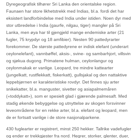
Dyregeografisk tilhører Sri Lanka den orientalske region.
Faunaen har store likhetstrekk med Indias, bl.a. fordi det har
eksistert landforbindelse med India under istiden. Noen dyr med
stor utbredelse i India (gaurfe, nilgau, tiger) mangler på Sri
Lanka, men øya har til gjengjeld mange endemiske arter (21
fugler, 75 krypdyr og 18 amfibier). Nesten 90 pattedyrarter
forekommer. De største pattedyrene er indisk elefant (underart
ceylonelefant), vannbøffel, aksis-, svine- og sambarhjort, villsvin
og sjøkua dugong. Primatene hulman, ceylonlangur og
ceylonmakak er vanlige. Leopard, tre mindre kattearter
(jungelkatt, rustflekkatt, fiskerkatt), gullsjakal og den nattaktive
leppebjørnen er karakteristiske rovdyr. Det finnes sju arter
snikekatter, bl.a. manguster, sivetter og asiapalmemåren
(«toddykatt»), som er spesielt glad i gjærende palmesaft. Med
stadig økende bebyggelse og utnyttelse av skogen forsvinner
leveområdene for en rekke arter, bl.a. elefant og leopard, men
de er fortsatt vanlige i de store nasjonalparkene.
430 fuglearter er registrert, minst 250 hekker. Tallrike vadefugler
og ender er trekkgjester fra nord. Hegrer, storker, glenter, duer,