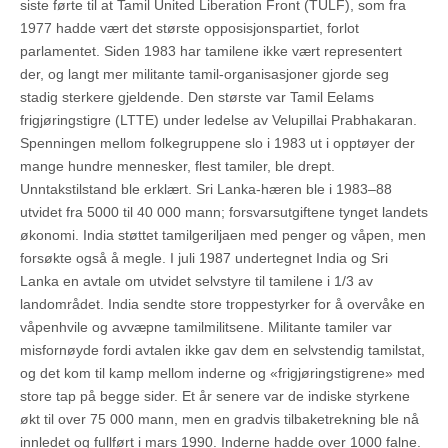
siste førte til at Tamil United Liberation Front (TULF), som fra
1977 hadde vært det største opposisjonspartiet, forlot
parlamentet. Siden 1983 har tamilene ikke vært representert
der, og langt mer militante tamil-organisasjoner gjorde seg
stadig sterkere gjeldende. Den største var Tamil Eelams
frigjøringstigre (LTTE) under ledelse av Velupillai Prabhakaran.
Spenningen mellom folkegruppene slo i 1983 ut i opptøyer der
mange hundre mennesker, flest tamiler, ble drept.
Unntakstilstand ble erklært. Sri Lanka-hæren ble i 1983–88
utvidet fra 5000 til 40 000 mann; forsvarsutgiftene tynget landets
økonomi. India støttet tamilgeriljaen med penger og våpen, men
forsøkte også å megle. I juli 1987 undertegnet India og Sri
Lanka en avtale om utvidet selvstyre til tamilene i 1/3 av
landområdet. India sendte store troppestyrker for å overvåke en
våpenhvile og avvæpne tamilmilitsene. Militante tamiler var
misfornøyde fordi avtalen ikke gav dem en selvstendig tamilstat,
og det kom til kamp mellom inderne og «frigjøringstigrene» med
store tap på begge sider. Et år senere var de indiske styrkene
økt til over 75 000 mann, men en gradvis tilbaketrekning ble nå
innledet og fullført i mars 1990. Inderne hadde over 1000 falne.