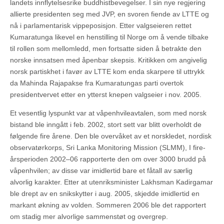
landets innflytelsesrike buddhistbevegelser. I sin nye regjering
allierte presidenten seg med JVP, en svoren fiende av LTTE og
nå i parlamentarisk vippeposisjon. Etter valgseieren rettet
Kumaratunga likevel en henstilling til Norge om å vende tilbake
til rollen som mellomledd, men fortsatte siden å betrakte den
norske innsatsen med åpenbar skepsis. Kritikken om angivelig
norsk partiskhet i favør av LTTE kom enda skarpere til uttrykk
da Mahinda Rajapakse fra Kumaratungas parti overtok
presidentvervet etter en ytterst knepen valgseier i nov. 2005.
Et vesentlig lyspunkt var at våpenhvileavtalen, som med norsk
bistand ble inngått i feb. 2002, stort sett var blitt overholdt de
følgende fire årene. Den ble overvåket av et norskledet, nordisk
observatørkorps, Sri Lanka Monitoring Mission (SLMM), I fire-
årsperioden 2002–06 rapporterte den om over 3000 brudd på
våpenhvilen; av disse var imidlertid bare et fåtall av særlig
alvorlig karakter. Etter at utenriksminister Lakhsman Kadirgamar
ble drept av en snikskytter i aug. 2005, skjedde imidlertid en
markant økning av volden. Sommeren 2006 ble det rapportert
om stadig mer alvorlige sammenstøt og overgrep.