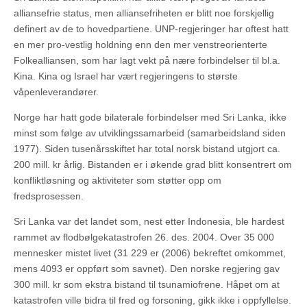
alliansefrie status, men alliansefriheten er blitt noe forskjellig
definert av de to hovedpartiene. UNP-regjeringer har oftest hatt
en mer pro-vestlig holdning enn den mer venstreorienterte
Folkealliansen, som har lagt vekt på nære forbindelser til bl.a.
Kina. Kina og Israel har vært regjeringens to største
våpenleverandører.
Norge har hatt gode bilaterale forbindelser med Sri Lanka, ikke
minst som følge av utviklingssamarbeid (samarbeidsland siden
1977). Siden tusenårsskiftet har total norsk bistand utgjort ca.
200 mill. kr årlig. Bistanden er i økende grad blitt konsentrert om
konfliktløsning og aktiviteter som støtter opp om
fredsprosessen.
Sri Lanka var det landet som, nest etter Indonesia, ble hardest
rammet av flodbølgekatastrofen 26. des. 2004. Over 35 000
mennesker mistet livet (31 229 er (2006) bekreftet omkommet,
mens 4093 er oppført som savnet). Den norske regjering gav
300 mill. kr som ekstra bistand til tsunamiofrene. Håpet om at
katastrofen ville bidra til fred og forsoning, gikk ikke i oppfyllelse.