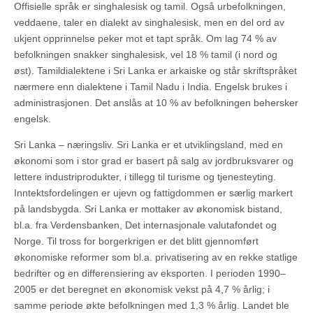
Offisielle språk er singhalesisk og tamil. Også urbefolkningen,
veddaene, taler en dialekt av singhalesisk, men en del ord av
ukjent opprinnelse peker mot et tapt språk. Om lag 74 % av
befolkningen snakker singhalesisk, vel 18 % tamil (i nord og
øst). Tamildialektene i Sri Lanka er arkaiske og står skriftspråket
nærmere enn dialektene i Tamil Nadu i India. Engelsk brukes i
administrasjonen. Det anslås at 10 % av befolkningen behersker
engelsk.
Sri Lanka – næringsliv. Sri Lanka er et utviklingsland, med en
økonomi som i stor grad er basert på salg av jordbruksvarer og
lettere industriprodukter, i tillegg til turisme og tjenesteyting.
Inntektsfordelingen er ujevn og fattigdommen er særlig markert
på landsbygda. Sri Lanka er mottaker av økonomisk bistand,
bl.a. fra Verdensbanken, Det internasjonale valutafondet og
Norge. Til tross for borgerkrigen er det blitt gjennomført
økonomiske reformer som bl.a. privatisering av en rekke statlige
bedrifter og en differensiering av eksporten. I perioden 1990–
2005 er det beregnet en økonomisk vekst på 4,7 % årlig; i
samme periode økte befolkningen med 1,3 % årlig. Landet ble