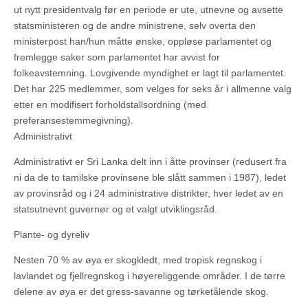
ut nytt presidentvalg før en periode er ute, utnevne og avsette
statsministeren og de andre ministrene, selv overta den
ministerpost han/hun måtte ønske, oppløse parlamentet og
fremlegge saker som parlamentet har avvist for
folkeavstemning. Lovgivende myndighet er lagt til parlamentet.
Det har 225 medlemmer, som velges for seks år i allmenne valg
etter en modifisert forholdstallsordning (med
preferansestemmegivning).
Administrativt
Administrativt er Sri Lanka delt inn i åtte provinser (redusert fra
ni da de to tamilske provinsene ble slått sammen i 1987), ledet
av provinsråd og i 24 administrative distrikter, hver ledet av en
statsutnevnt guvernør og et valgt utviklingsråd.
Plante- og dyreliv
Nesten 70 % av øya er skogkledt, med tropisk regnskog i
lavlandet og fjellregnskog i høyereliggende områder. I de tørre
delene av øya er det gress-savanne og tørketålende skog.