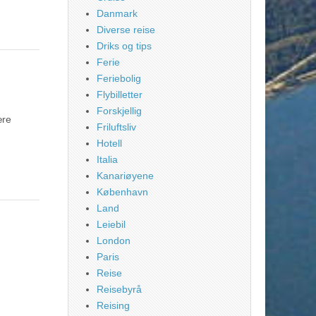
Danmark
Diverse reise
Driks og tips
Ferie
Feriebolig
Flybilletter
Forskjellig
ære
Friluftsliv
Hotell
Italia
Kanariøyene
København
Land
Leiebil
London
Paris
Reise
Reisebyrå
Reising