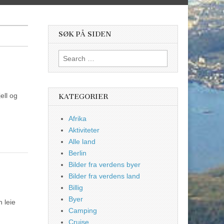
SØK PÅ SIDEN
Search
for:
ell og
KATEGORIER
Afrika
Aktiviteter
Alle land
Berlin
Bilder fra verdens byer
Bilder fra verdens land
Billig
Byer
 leie
Camping
Cruise