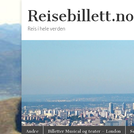
Reisebillett.no
Reis i hele verden
Skip
Main
Andre
Billetter Musical og teater – London
S