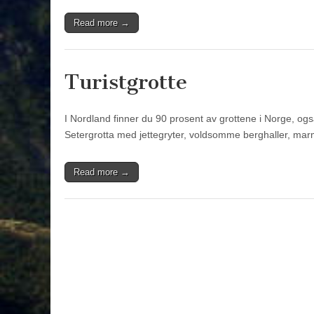
Read more →
Turistgrotte
I Nordland finner du 90 prosent av grottene i Norge, og
Setergrotta med jettegryter, voldsomme berghaller, mar
Read more →