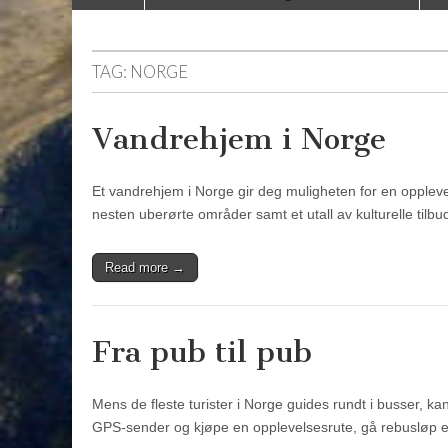
to
menu
content
TAG:
NORGE
Vandrehjem i Norge
Et vandrehjem i Norge gir deg muligheten for en opplevel
nesten uberørte områder samt et utall av kulturelle tilbud
Read more →
Fra pub til pub
Mens de fleste turister i Norge guides rundt i busser, 
GPS-sender og kjøpe en opplevelsesrute, gå rebusløp e