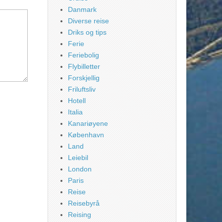
Danmark
Diverse reise
Driks og tips
Ferie
Feriebolig
Flybilletter
Forskjellig
Friluftsliv
Hotell
Italia
Kanariøyene
København
Land
Leiebil
London
Paris
Reise
Reisebyrå
Reising