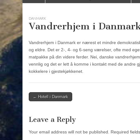
to
menu
content
DANMARK
Vandrerhjem i Danmar
Vandrerhjem i Danmark er nærest et mindre demokratisk 
og eldre. Det er 2-, 4- og 6-seng værelser, ofte med eg
matpakke på din videre ferder. Nei, danske vandrerhjem 
vennlig og det er lett å komme i kontakt med de andre 
kokkelere i gjestekjøkkenet.
Post
← Hotell i Danmark
navigation
Leave a Reply
Your email address will not be published.
Required fiel