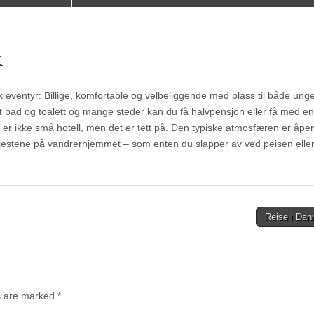
k
eventyr: Billige, komfortable og velbeliggende med plass til både ung
et bad og toalett og mange steder kan du få halvpensjon eller få med en
er ikke små hotell, men det er tett på. Den typiske atmosfæren er åpe
gjestene på vandrerhjemmet – som enten du slapper av ved peisen elle
Reise i Da
ds are marked
*