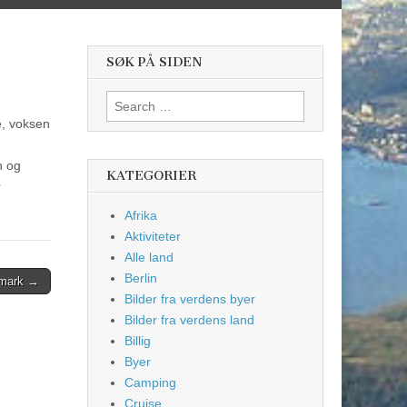
SØK PÅ SIDEN
Search
for:
e, voksen
n og
KATEGORIER
r
Afrika
Aktiviteter
Alle land
Berlin
nmark →
Bilder fra verdens byer
Bilder fra verdens land
Billig
Byer
Camping
Cruise