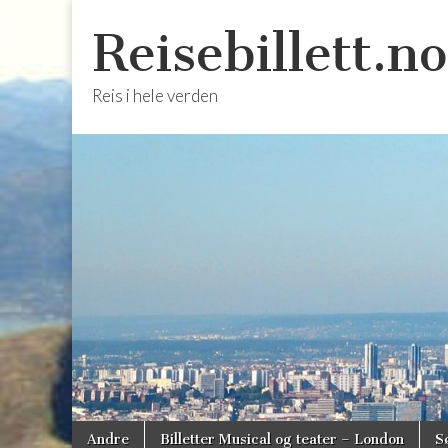
Reisebillett.no
Reis i hele verden
Skip
Main
Andre
Billetter Musical og teater – London
S