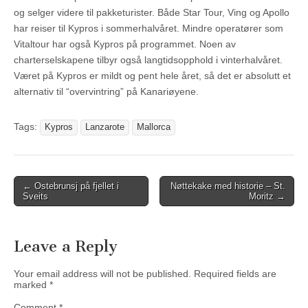
og selger videre til pakketurister. Både Star Tour, Ving og Apollo
har reiser til Kypros i sommerhalvåret. Mindre operatører som
Vitaltour har også Kypros på programmet. Noen av
charterselskapene tilbyr også langtidsopphold i vinterhalvåret.
Været på Kypros er mildt og pent hele året, så det er absolutt et
alternativ til “overvintring” på Kanariøyene.
Tags:
Kypros
Lanzarote
Mallorca
Post
← Ostebrunsj på fjellet i
Nøttekake med historie – St.
Sveits
Moritz →
navigation
Leave a Reply
Your email address will not be published.
Required fields are
marked
*
Comment
*