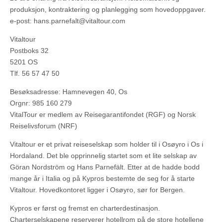
produksjon, kontraktering og planlegging som hovedoppgaver.
e-post: hans.parnefalt@vitaltour.com
Vitaltour
Postboks 32
5201 OS
Tlf. 56 57 47 50
Besøksadresse: Hamnevegen 40, Os
Orgnr: 985 160 279
VitalTour er medlem av Reisegarantifondet (RGF) og Norsk
Reiselivsforum (NRF)
Vitaltour er et privat reiseselskap som holder til i Osøyro i Os i
Hordaland. Det ble opprinnelig startet som et lite selskap av
Göran Nordström og Hans Parnefält. Etter at de hadde bodd
mange år i Italia og på Kypros bestemte de seg for å starte
Vitaltour. Hovedkontoret ligger i Osøyro, sør for Bergen.
Kypros er først og fremst en charterdestinasjon.
Charterselskapene reserverer hotellrom på de store hotellene