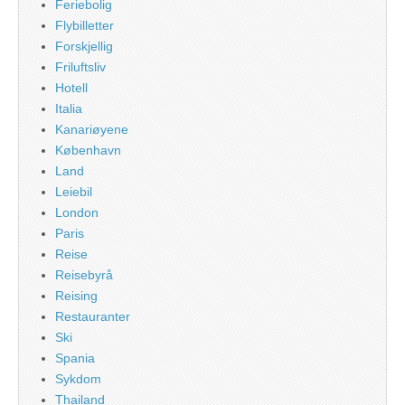
Feriebolig
Flybilletter
Forskjellig
Friluftsliv
Hotell
Italia
Kanariøyene
København
Land
Leiebil
London
Paris
Reise
Reisebyrå
Reising
Restauranter
Ski
Spania
Sykdom
Thailand