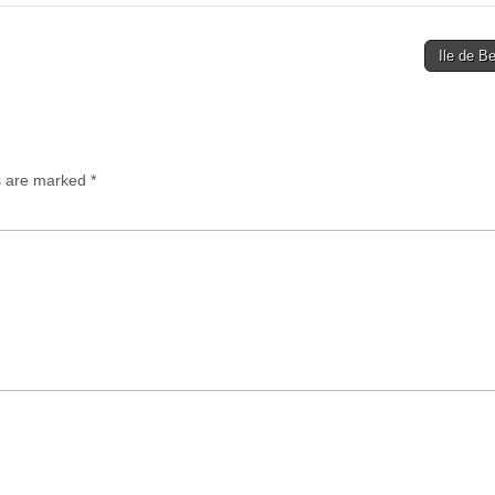
Ile de B
ds are marked
*