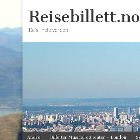
Reisebillett.no
Reis i hele verden
Skip
Main
Andre
Billetter Musical og teater – London
S