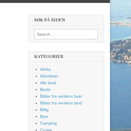
SØK PÅ SIDEN
Search
for:
KATEGORIER
Afrika
Aktiviteter
Alle land
Berlin
Bilder fra verdens byer
Bilder fra verdens land
Billig
Byer
Camping
Cruise