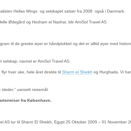
alisten Hellas Wings og selskapet satser fra 2008 også i Danmark.
 Helle Ødegård og Hesham el Nashar, blir AmiSol Travel AS.
ogram til de greske øyer er håndplukket og det er alltid øyer med histori
 selskap, navnet er AmiSol Travel AS.
yr hver uke, hele året direkte til
Sharm el Sheikh
og Hurghada. Vi ha
ke steder,” uansett reisemål.
rterreiser fra København.
 AS tur til Sharm El Sheikh, Egypt 25 Oktober 2009 – 01 November 2