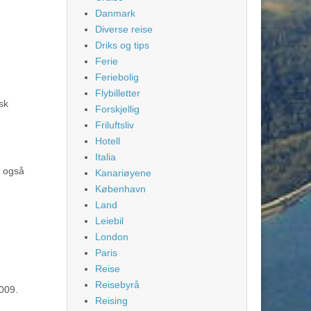
Danmark
Diverse reise
Driks og tips
Ferie
Feriebolig
Flybilletter
sk
Forskjellig
Friluftsliv
Hotell
Italia
r også
Kanariøyene
København
Land
Leiebil
London
Paris
Reise
Reisebyrå
009.
Reising