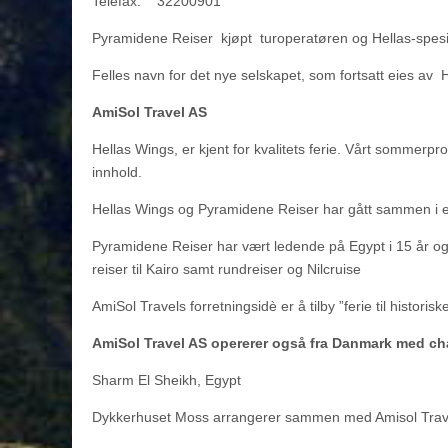
Telefax: 32200901
Pyramidene Reiser kjøpt turoperatøren og Hellas-spesi
Felles navn for det nye selskapet, som fortsatt eies av
AmiSol Travel AS
Hellas Wings, er kjent for kvalitets ferie. Vårt sommerpr
innhold.
Hellas Wings og Pyramidene Reiser har gått sammen i et
Pyramidene Reiser har vært ledende på Egypt i 15 år og fl
reiser til Kairo samt rundreiser og Nilcruise
AmiSol Travels forretningsidè er å tilby ”ferie til historis
AmiSol Travel AS opererer også fra Danmark med cha
Sharm El Sheikh, Egypt
Dykkerhuset Moss arrangerer sammen med Amisol Travel