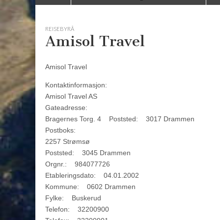
to
menu
content
REISEBYRÅ
Amisol Travel
Amisol Travel
Kontaktinformasjon:
Amisol Travel AS
Gateadresse:
Bragernes Torg. 4 Poststed: 3017 Drammen
Postboks:
2257 Strømsø
Poststed: 3045 Drammen
Orgnr.: 984077726
Etableringsdato: 04.01.2002
Kommune: 0602 Drammen
Fylke: Buskerud
Telefon: 32200900