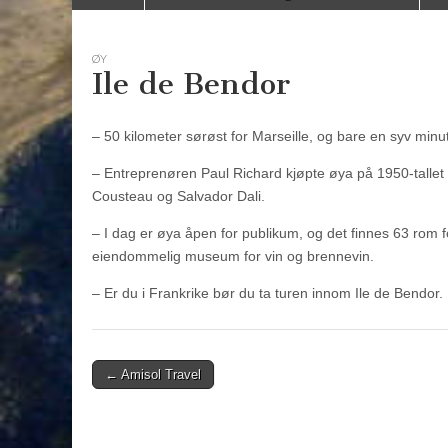
to
menu
content
ØY
Ile de Bendor
– 50 kilometer sørøst for Marseille, og bare en syv minu
– Entreprenøren Paul Richard kjøpte øya på 1950-talle
Cousteau og Salvador Dali.
– I dag er øya åpen for publikum, og det finnes 63 rom fo
eiendommelig museum for vin og brennevin.
– Er du i Frankrike bør du ta turen innom Ile de Bendor.
Post
← Amisol Travel
navigation