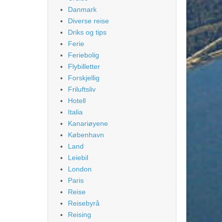
Danmark
Diverse reise
Driks og tips
Ferie
Feriebolig
Flybilletter
Forskjellig
Friluftsliv
Hotell
Italia
Kanariøyene
København
Land
Leiebil
London
Paris
Reise
Reisebyrå
Reising