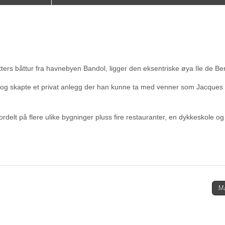
tters båttur fra havnebyen Bandol, ligger den eksentriske øya Ile de Be
t og skapte et privat anlegg der han kunne ta med venner som Jacques
rdelt på flere ulike bygninger pluss fire restauranter, en dykkeskole og
M