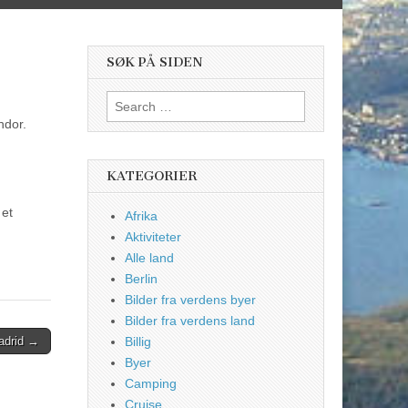
SØK PÅ SIDEN
Search
for:
ndor.
KATEGORIER
 et
Afrika
Aktiviteter
Alle land
Berlin
Bilder fra verdens byer
Bilder fra verdens land
adrid →
Billig
Byer
Camping
Cruise