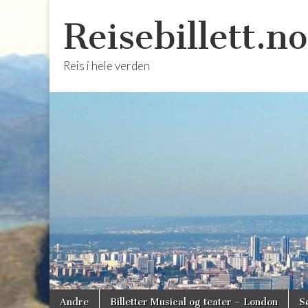
Reisebillett.no
Reis i hele verden
Skip
Main
Andre
Billetter Musical og teater – London
S