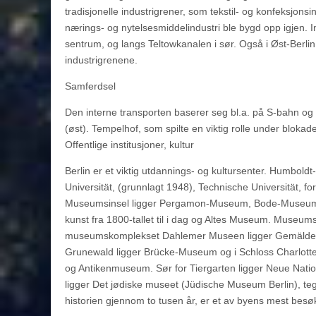
tradisjonelle industrigrener, som tekstil- og konfeksjonsin
nærings- og nytelsesmiddelindustri ble bygd opp igjen. 
sentrum, og langs Teltowkanalen i sør. Også i Øst-Berlin
industrigrenene.
Samferdsel
Den interne transporten baserer seg bl.a. på S-bahn og 
(øst). Tempelhof, som spilte en viktig rolle under blokade
Offentlige institusjoner, kultur
Berlin er et viktig utdannings- og kultursenter. Humboldt-
Universität, (grunnlagt 1948), Technische Universität, f
Museumsinsel ligger Pergamon-Museum, Bode-Museum s
kunst fra 1800-tallet til i dag og Altes Museum. Museum
museumskomplekset Dahlemer Museen ligger Gemälde-Gal
Grunewald ligger Brücke-Museum og i Schloss Charlotten
og Antikenmuseum. Sør for Tiergarten ligger Neue Nation
ligger Det jødiske museet (Jüdische Museum Berlin), te
historien gjennom to tusen år, er et av byens mest besø