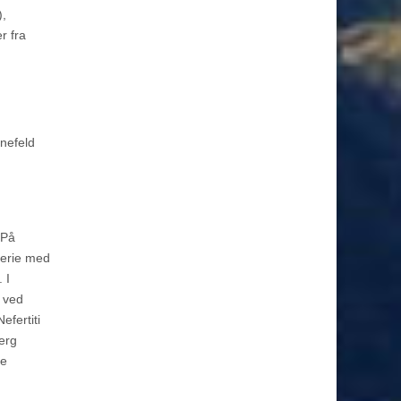
),
r fra
önefeld
 På
erie med
 I
 ved
fertiti
erg
ke