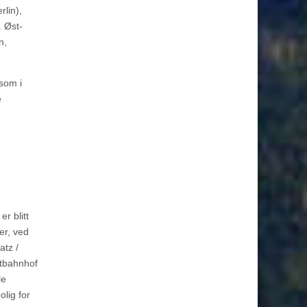
rlin),
. Øst-
n,
som i
e
r blitt
er, ved
atz /
ptbahnhof
le
lig for