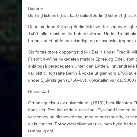
Historie
Berlin (Historie) (hist. kart) (bilde)Berlin (Historie) (hist. k
De to stedene Kölln og Berlin fikk hver for seg byrettighe
1400-tallet residens for hohenzollerne. Under Trettiårskri
brannskattet både av keiserlige og av svenske tropper, o
Sin første store oppgangstid fikk Berlin under Fredrik V
Friedrich-Wilhelm-kanalen mellom Spree og Oder, som gj
anla også paradegaten Unter den Linden. Innvandrede hug
var blitt til, fortsatte Berlin å vokse ut gjennom 1700-ta
under Sjuårskrigen (1756–63). Folketallet var ca. 9000 
Hovedstad
Grunnleggelsen av universitetet (1810), hvor filosofen Fic
åndslivet. Den industrielle utvikling i Tyskland i annen ha
verdensby og rikshovedstad, med et brusende liv, et sentr
av kulturlivet. Fornøyelseslivet var rikt, men byen hadde
temmelig grå.