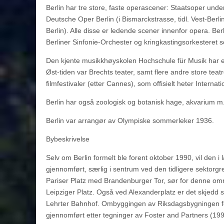
Berlin har tre store, faste operascener: Staatsoper unde
Deutsche Oper Berlin (i Bismarckstrasse, tidl. Vest-Berl
Berlin). Alle disse er ledende scener innenfor opera. Berl
Berliner Sinfonie-Orchester og kringkastingsorkesteret 
Den kjente musikkhøyskolen Hochschule für Musik har eks
Øst-tiden var Brechts teater, samt flere andre store tea
filmfestivaler (etter Cannes), som offisielt heter Internati
Berlin har også zoologisk og botanisk hage, akvarium m
Berlin var arrangør av Olympiske sommerleker 1936.
Bybeskrivelse
Selv om Berlin formelt ble forent oktober 1990, vil den i 
gjennomført, særlig i sentrum ved den tidligere sektorg
Pariser Platz med Brandenburger Tor, sør for denne om
Leipziger Platz. Også ved Alexanderplatz er det skjedd 
Lehrter Bahnhof. Ombyggingen av Riksdagsbygningen fo
gjennomført etter tegninger av Foster and Partners (199