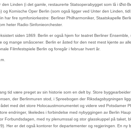
r den Linden (i det gamle, restaurerte Statsoperabygget som lå i Øst-Be
in) og Komische Oper Berlin (som også ligger ved Unter den Linden, tidl
in har fire symfoniorkestre: Berliner Philharmoniker, Staatskapelle Berli
som heter Radio-Sinfonieorchester.
istert siden 1869. Berlin er også hjem for teatret Berliner Ensemble, 
tre og mange småscener. Berlin er åsted for den nest mest kjente av all
onale Filmfestspiele Berlin og foregår i februar hvert år.
.m.
lang tid være preget av sin historie som en delt by. Store byggearbeider e
rensen, der Berlinmuren stod, i Spreebogen der Riksdagsbygningen ligg
rådet med det store Holocaustmonumentet og videre ved Potsdamer Pl
store endringer, likeledes i forbindelse med nybyggingen av Berlin Hau
r Forbundsdagen, med ny plenumssal og stor glasskuppel på taket, b
9). Her er det også kontorer for departementer og regjeringen. En ny bo