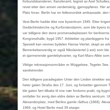
forbundskansleren, Kanzleramt, tegnet av Axel Schultes,
revet etter den annen verdenskrig, gjenoppføres. Her a
Platz foran. Berlin har en fellesnordisk ambassade, den før
Vest-Berlin hadde ikke noe bysentrum 1945. Etter krige
Gedächtniskirche og Kurfürstendamm, som ble byens tra
var tidligere den store promenadeplassen for berlinern
Kongresshalle, bygd 1957. Arkitekter og planleggere fra
Spesielt kan nevnes bydelen Hansa-Viertel, skapt av arki
Bemerkelsesverdig er også Nikolaiviertel (i øst) som ble
et sjarmerende gamlebykvarter, og Karl-Marx-Allée som i
Viktige rekreasjonsområder er Müggelsee, Tegeler See,
sandstrender.
Den tidligere paradegaten Unter den Linden strekker seg
heter gaten Straße des 17. Juni, og fortsetter gjennom 
ble gaten ført tilbake til noe nær fordums prakt, og bygni
omfatter for øvrig den eldre delen av Berlins sentrum. 
Alexanderplatz, med Berlins gamle rådhus (1868). Alexa
1969, og Hotel Berlin med 39 etasjer.