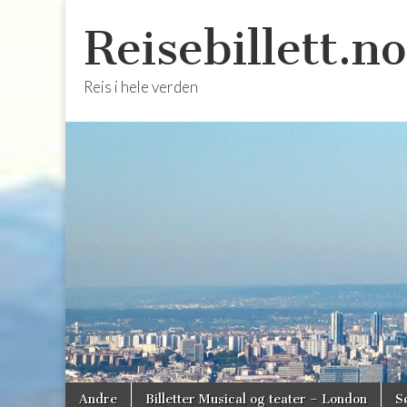
Reisebillett.no
Reis i hele verden
Skip
Main
Andre
Billetter Musical og teater – London
S