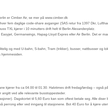
rlin er Cimber Air, se mer på www.cimber.dk
ver fem daglige code-share avganger (SAS retur fra 1397 Dkr, Luftha
uss TXL kjører i 10 minutters drift helt til Berlin Alexanderplatz.
 fra Easyjet, Germanwings, Hapag-Lloyd Expres eller Air Berlin. Det er m
litelig og med U-bahn, S-bahn, Tram (trikker), busser, nattbusser og l
på hjemmesiden.
ane kjører fra ca 04.00 til 01.30. Halvtimes drift fredag/lørdag – også p
r angitt ved alle relevante busstoppesteder.
asjoner). Dagskortet til 5,60 Euro kan som oftest betale seg. Alle diser bi
på perrong eller ved inngang til stasjonene. Bot 40 Euro for å kjøre uten