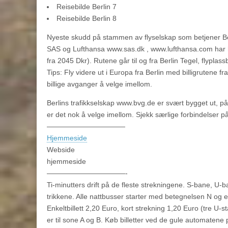
Reisebilde Berlin 7
Reisebilde Berlin 8
Nyeste skudd på stammen av flyselskap som betjener Be
SAS og Lufthansa www.sas.dk , www.lufthansa.com har h
fra 2045 Dkr). Rutene går til og fra Berlin Tegel, flyplassb
Tips: Fly videre ut i Europa fra Berlin med billigrutene
billige avganger å velge imellom.
Berlins trafikkselskap www.bvg.de er svært bygget ut, på
er det nok å velge imellom. Sjekk særlige forbindelser 
———————————
Hjemmeside
Webside
hjemmeside
———————————-
Ti-minutters drift på de fleste strekningene. S-bane, U-b
trikkene. Alle nattbusser starter med betegnelsen N og e
Enkeltbillett 2,20 Euro, kort strekning 1,20 Euro (tre U-st
er til sone A og B. Køb billetter ved de gule automatene 