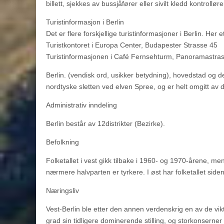
billett, sjekkes av bussjåfører eller sivilt kledd kontrolløre
Turistinformasjon i Berlin
Det er flere forskjellige turistinformasjoner i Berlin. Her 
Turistkontoret i Europa Center, Budapester Strasse 45
Turistinformasjonen i Café Fernsehturm, Panoramastras
Berlin. (vendisk ord, usikker betydning), hovedstad og d
nordtyske sletten ved elven Spree, og er helt omgitt av
Administrativ inndeling
Berlin består av 12distrikter (Bezirke).
Befolkning
Folketallet i vest gikk tilbake i 1960- og 1970-årene, m
nærmere halvparten er tyrkere. I øst har folketallet sid
Næringsliv
Vest-Berlin ble etter den annen verdenskrig en av de vikt
grad sin tidligere dominerende stilling, og storkonser