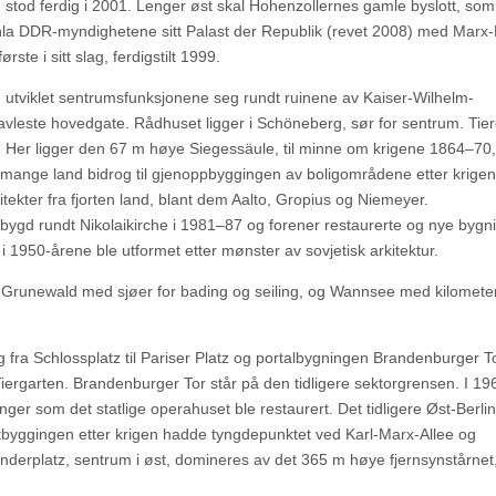
 stod ferdig i 2001. Lenger øst skal Hohenzollernes gamle byslott, som
nla DDR-myndighetene sitt Palast der Republik (revet 2008) med Marx-
ste i sitt slag, ferdigstilt 1999.
n utviklet sentrumsfunksjonene seg rundt ruinene av Kaiser-Wilhelm-
vleste hovedgate. Rådhuset ligger i Schöneberg, sør for sentrum. Tie
e. Her ligger den 67 m høye Siegessäule, til minne om krigene 1864–70
 mange land bidrog til gjenoppbyggingen av boligområdene etter krigen
tekter fra fjorten land, blant dem Aalto, Gropius og Niemeyer.
 bygd rundt Nikolaikirche i 1981–87 og forener restaurerte og nye bygnin
 1950-årene ble utformet etter mønster av sovjetisk arkitektur.
 Grunewald med sjøer for bading og seiling, og Wannsee med kilomete
 fra Schlossplatz til Pariser Platz og portalbygningen Brandenburger To
Tiergarten. Brandenburger Tor står på den tidligere sektorgrensen. I 1
nger som det statlige operahuset ble restaurert. Det tidligere Øst-Berlin
Utbyggingen etter krigen hadde tyngdepunktet ved Karl-Marx-Allee og
nderplatz, sentrum i øst, domineres av det 365 m høye fjernsynstårnet