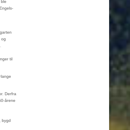
 ble
Engels-
rgarten
, og
.
ger til
rlange
r. Derfra
960-årene
, bygd