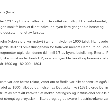
art) (bilde)
ter 1237 og 1307 et felles råd. De sluttet seg tidlig til Hansaforbundet, 
gen sank folketallet til det halve, da byen flere ganger ble besatt og
g dessuten herjet av farsotter.
ilhelm («den store kurfyrste») i annen halvdel av 1600-tallet. Han bygde
orde Berlin til omlastningshavn for trafikken mellom Hamburg og Bres
enotter utgjorde i denne tid inntil 1/5 av byens befolkning. Etter at 
llet, ikke minst under Fredrik 2, selv om byen ble besatt og brannskattet 
i år 1600 og 182 000 i 1804.
hte var den første rektor, vitnet om at Berlin var blitt et sentrum også i
lvdel av 1800-tallet og dannelsen av Det tyske rike i 1871 gjorde Berlin t
um av storslått karakter, et mektig næringsliv og institusjoner for alle
 et strengt og prøyssisk-militært preg, og de svære industristrøkene var