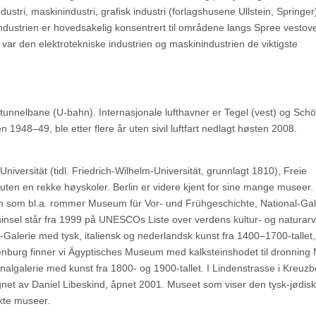
dustri, maskinindustri, grafisk industri (forlagshusene Ullstein, Springer
Industrien er hovedsakelig konsentrert til områdene langs Spree vestove
 var den elektrotekniske industrien og maskinindustrien de viktigste
tunnelbane (U-bahn). Internasjonale lufthavner er Tegel (vest) og Sch
n 1948–49, ble etter flere år uten sivil luftfart nedlagt høsten 2008.
Universität (tidl. Friedrich-Wilhelm-Universität, grunnlagt 1810), Freie
oruten en rekke høyskoler. Berlin er videre kjent for sine mange museer.
om bl.a. rommer Museum für Vor- und Frühgeschichte, National-Gal
sinsel står fra 1999 på UNESCOs Liste over verdens kultur- og naturarv.
erie med tysk, italiensk og nederlandsk kunst fra 1400–1700-tallet,
burg finner vi Ägyptisches Museum med kalksteinshodet til dronning Ne
algalerie med kunst fra 1800- og 1900-tallet. I Lindenstrasse i Kreuzb
gnet av Daniel Libeskind, åpnet 2001. Museet som viser den tysk-jødis
kte museer.