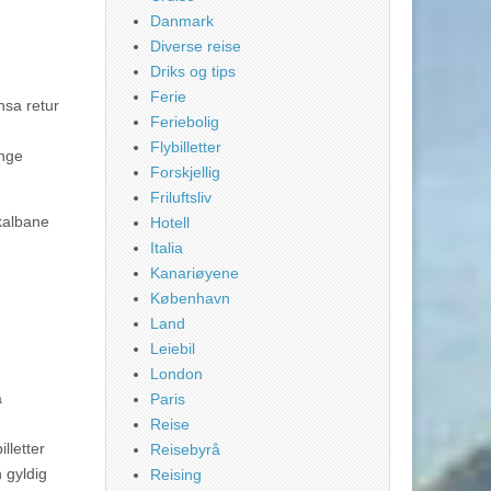
Danmark
Diverse reise
Driks og tips
Ferie
nsa retur
Feriebolig
Flybilletter
ange
Forskjellig
Friluftsliv
okalbane
Hotell
Italia
Kanariøyene
København
Land
Leiebil
London
å
Paris
Reise
lletter
Reisebyrå
 gyldig
Reising