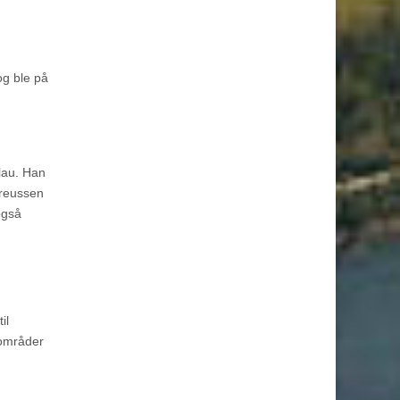
og ble på
lau. Han
Preussen
også
il
 områder