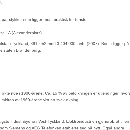
r.
et par stykker som ligger mest praktisk for turister.
se 1A (Alexanderplatz)
elstat i Tyskland; 891 km2 med 3 404 000 innb. (2007). Berlin ligger på
 delstaten Brandenburg.
en økte noe i 1980-årene. Ca. 15 % av befolkningen er utlendinger, hvor
en midten av 1960-årene vist en svak økning.
igste industribyene i Vest-Tyskland. Elektroindustrien gjenerobret til en
ner som Siemens og AEG Telefunken etablerte seg på nytt. Også andre