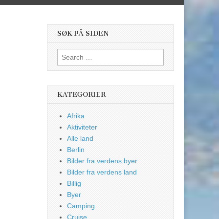
SØK PÅ SIDEN
Search
for:
KATEGORIER
Afrika
Aktiviteter
Alle land
Berlin
Bilder fra verdens byer
Bilder fra verdens land
Billig
Byer
Camping
Cruise