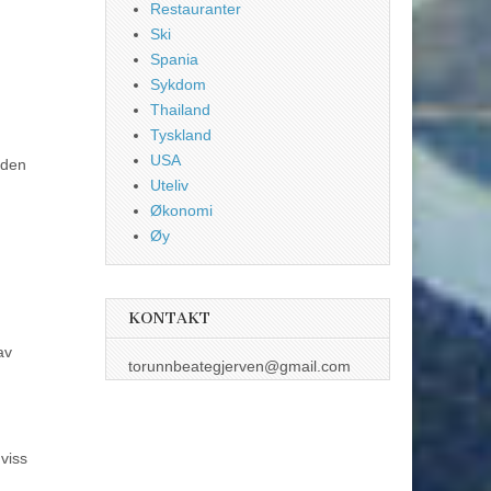
Restauranter
Ski
Spania
Sykdom
Thailand
Tyskland
USA
 den
Uteliv
Økonomi
Øy
KONTAKT
av
torunnbeategjerven@gmail.com
 viss