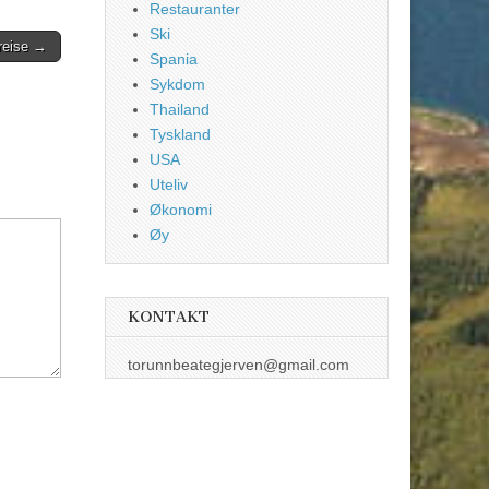
Restauranter
Ski
 reise →
Spania
Sykdom
Thailand
Tyskland
USA
Uteliv
Økonomi
Øy
KONTAKT
torunnbeategjerven@gmail.com