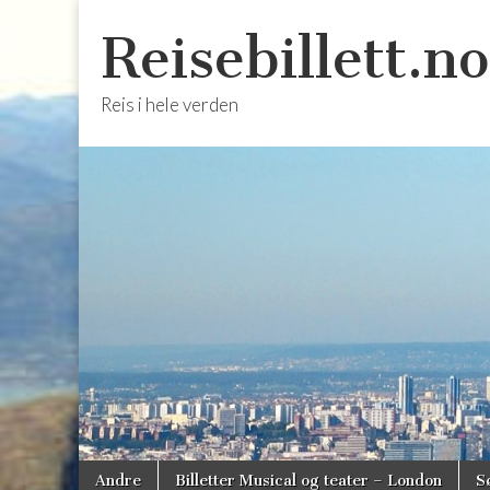
Reisebillett.no
Reis i hele verden
Skip
Main
Andre
Billetter Musical og teater – London
S