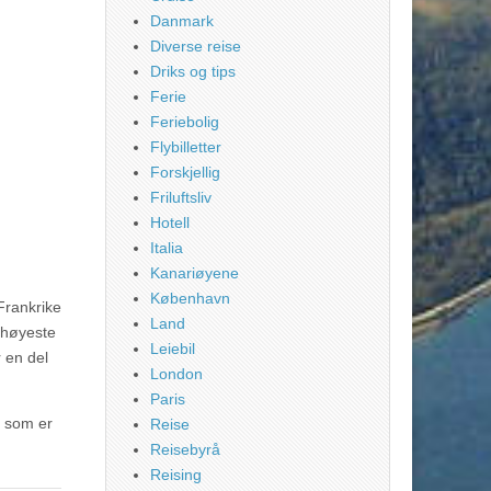
Danmark
Diverse reise
Driks og tips
Ferie
Feriebolig
Flybilletter
Forskjellig
Friluftsliv
Hotell
Italia
Kanariøyene
København
Frankrike
Land
 høyeste
Leiebil
 en del
London
Paris
e som er
Reise
Reisebyrå
Reising