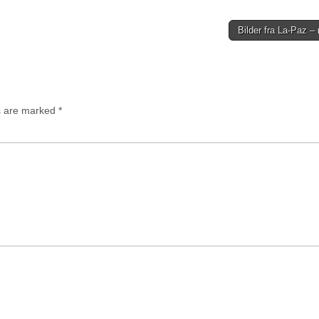
Bilder fra La-Paz –
ds are marked
*