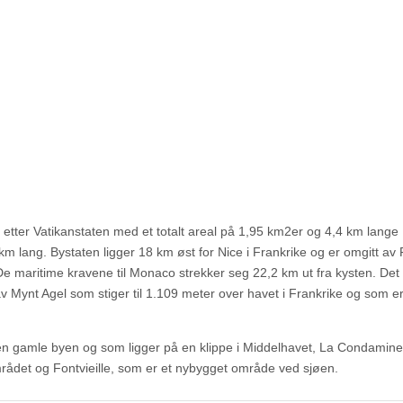
tter Vatikanstaten med et totalt areal på 1,95 km2er og 4,4 km lange
m lang. Bystaten ligger 18 km øst for Nice i Frankrike og er omgitt av 
 De maritime kravene til Monaco strekker seg 22,2 km ut fra kysten. Det
 Mynt Agel som stiger til 1.109 meter over havet i Frankrike og som er
 den gamle byen og som ligger på en klippe i Middelhavet, La Condamin
rådet og Fontvieille, som er et nybygget område ved sjøen.