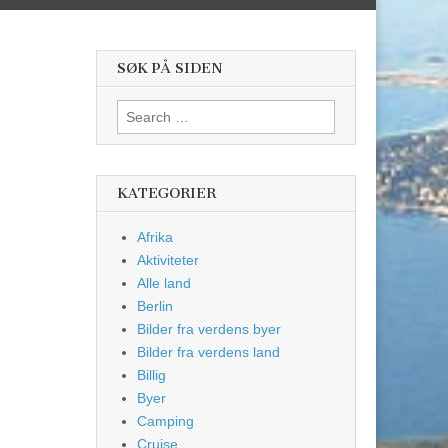
SØK PÅ SIDEN
Search
for:
KATEGORIER
Afrika
Aktiviteter
Alle land
Berlin
Bilder fra verdens byer
Bilder fra verdens land
Billig
Byer
Camping
Cruise