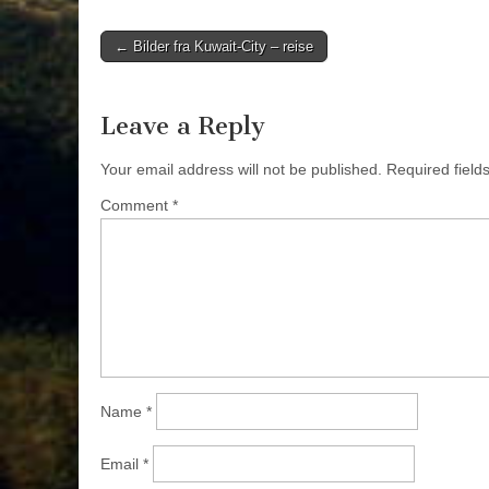
Post
← Bilder fra Kuwait-City – reise
navigation
Leave a Reply
Your email address will not be published.
Required fiel
Comment
*
Name
*
Email
*