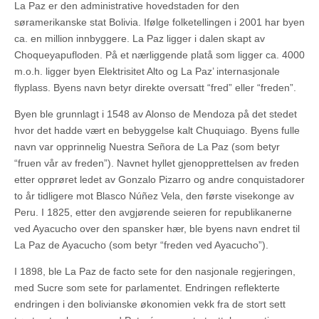
La Paz er den administrative hovedstaden for den
søramerikanske stat Bolivia. Ifølge folketellingen i 2001 har byen
ca. en million innbyggere. La Paz ligger i dalen skapt av
Choqueyapufloden. På et nærliggende platå som ligger ca. 4000
m.o.h. ligger byen Elektrisitet Alto og La Paz’ internasjonale
flyplass. Byens navn betyr direkte oversatt “fred” eller “freden”.
Byen ble grunnlagt i 1548 av Alonso de Mendoza på det stedet
hvor det hadde vært en bebyggelse kalt Chuquiago. Byens fulle
navn var opprinnelig Nuestra Señora de La Paz (som betyr
“fruen vår av freden”). Navnet hyllet gjenopprettelsen av freden
etter opprøret ledet av Gonzalo Pizarro og andre conquistadorer
to år tidligere mot Blasco Núñez Vela, den første visekonge av
Peru. I 1825, etter den avgjørende seieren for republikanerne
ved Ayacucho over den spansker hær, ble byens navn endret til
La Paz de Ayacucho (som betyr “freden ved Ayacucho”).
I 1898, ble La Paz de facto sete for den nasjonale regjeringen,
med Sucre som sete for parlamentet. Endringen reflekterte
endringen i den bolivianske økonomien vekk fra de stort sett