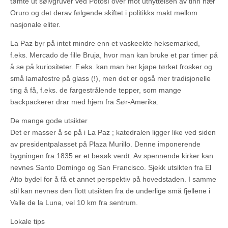
tømte ut sølvgruver ved Potosí over mot utnyttelsen av tinn nær
Oruro og det derav følgende skiftet i politikks makt mellom
nasjonale eliter.
La Paz byr på intet mindre enn et vaskeekte heksemarked,
f.eks. Mercado de fille Bruja, hvor man kan bruke et par timer på
å se på kuriositeter. F.eks. kan man her kjøpe tørket frosker og
små lamafostre på glass (!), men det er også mer tradisjonelle
ting å få, f.eks. de fargestrålende tepper, som mange
backpackerer drar med hjem fra Sør-Amerika.
De mange gode utsikter
Det er masser å se på i La Paz ; katedralen ligger like ved siden
av presidentpalasset på Plaza Murillo. Denne imponerende
bygningen fra 1835 er et besøk verdt. Av spennende kirker kan
nevnes Santo Domingo og San Francisco. Sjekk utsikten fra El
Alto bydel for å få et annet perspektiv på hovedstaden. I samme
stil kan nevnes den flott utsikten fra de underlige små fjellene i
Valle de la Luna, vel 10 km fra sentrum.
Lokale tips