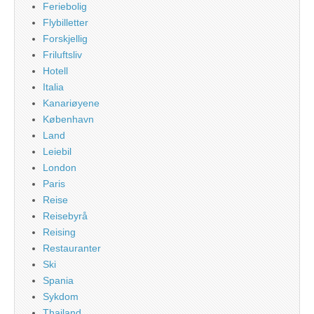
Feriebolig
Flybilletter
Forskjellig
Friluftsliv
Hotell
Italia
Kanariøyene
København
Land
Leiebil
London
Paris
Reise
Reisebyrå
Reising
Restauranter
Ski
Spania
Sykdom
Thailand