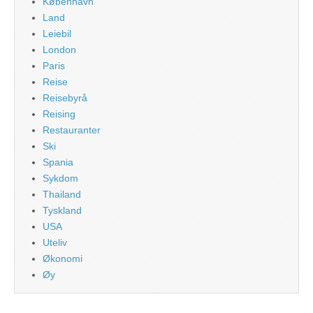
København
Land
Leiebil
London
Paris
Reise
Reisebyrå
Reising
Restauranter
Ski
Spania
Sykdom
Thailand
Tyskland
USA
Uteliv
Økonomi
Øy