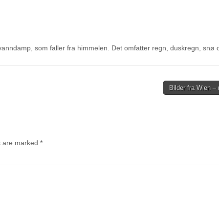
anndamp, som faller fra himmelen. Det omfatter regn, duskregn, snø o
Bilder fra Wien –
ds are marked
*