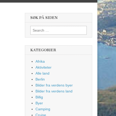
SØK PÅ SIDEN
Search
for:
KATEGORIER
Afrika
Aktiviteter
Alle land
Berlin
Bilder fra verdens byer
Bilder fra verdens land
Billig
Byer
Camping
Cruise