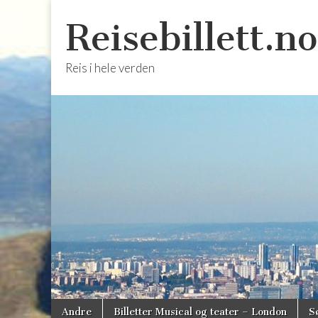
Reisebillett.no
Reis i hele verden
Skip
Main
Andre
Billetter Musical og teater – London
S