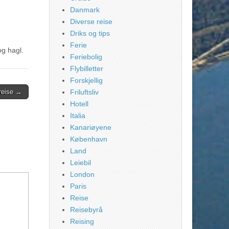
Danmark
Diverse reise
Driks og tips
Ferie
g hagl.
Feriebolig
Flybilletter
Forskjellig
 reise →
Friluftsliv
Hotell
Italia
Kanariøyene
København
Land
Leiebil
London
Paris
Reise
Reisebyrå
Reising