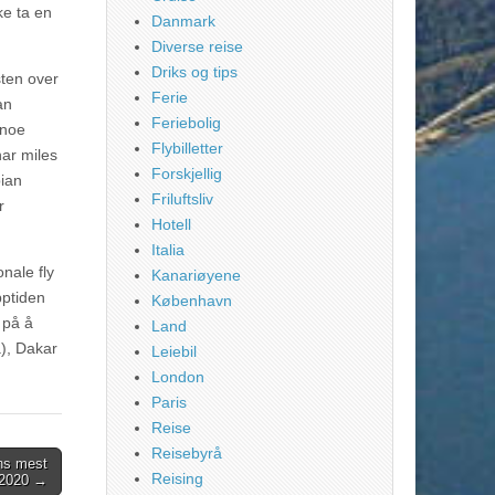
ke ta en
Danmark
Diverse reise
Driks og tips
sten over
Ferie
an
Feriebolig
 noe
Flybilletter
har miles
Forskjellig
pian
Friluftsliv
r
Hotell
Italia
nale fly
Kanariøyene
pptiden
København
 på å
Land
a), Dakar
Leiebil
London
Paris
Reise
Reisebyrå
ens mest
Reising
 2020 →