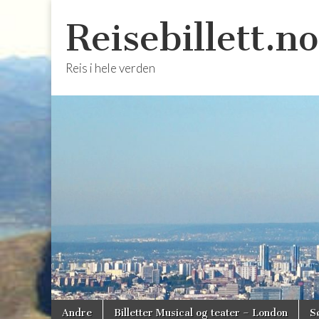
Reisebillett.no
Reis i hele verden
Skip
Main
Andre
Billetter Musical og teater – London
S