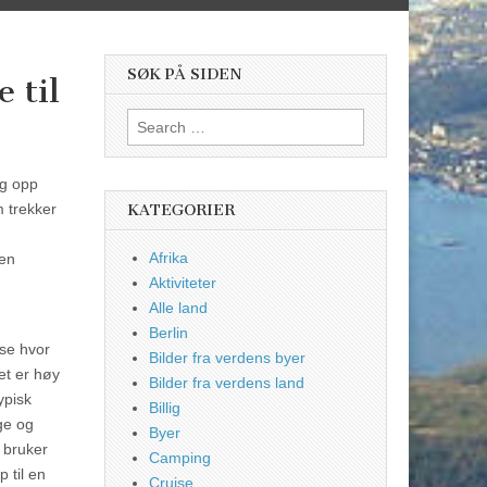
SØK PÅ SIDEN
 til
Search
for:
eg opp
 trekker
KATEGORIER
Afrika
 en
Aktiviteter
Alle land
Berlin
 se hvor
Bilder fra verdens byer
et er høy
Bilder fra verdens land
ypisk
Billig
ge og
Byer
 bruker
Camping
 til en
Cruise