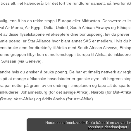
ross alt, i et kalenderår blir det fort tre rundturer uansett, så hvorfor ik
 mulig, enn å ha en rekke stopp i Europa eller Midtøsten. Dessverre er li
yal Air Moroc, Air Egypt, Delta, United, South African Airways og Ethiopi
m et av disse flyselskapene vil akseptere dine bonuspoeng, før du prøver
samle poeng, er Star Alliance hvor blant annet SAS er medlem. Hvis du 
s bruke dem for direktefly til Afrika med South African Airways, Ethio
denne gruppen tilbyr kun et mellomstopp i Europa til Afrika, de inkludere
g Swissair (via Geneve).
andre hvis du ønsker å bruke poeng. De har et rimelig nettverk av regio
ass på at mange afrikanske hovedstader er ganske dyre, så begrens sto
ra par netter på grunn av en endring i timeplanen og tape alt du sparte
inkluderer: Johannesburg (for det sørlige Afrika), Nairobi (for Øst-Afrik
r Øst-og Vest-Afrika) og Addis Abeba (for øst-Afrika).
Nordmenns feriefavoritt Kreta kåret til en av verd
populære destinasjoner i