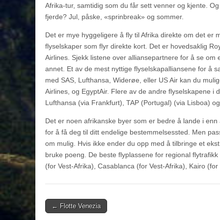
Afrika-tur, samtidig som du får sett venner og kjente. Og t
fjerde? Jul, påske, «sprinbreak» og sommer.
Det er mye hyggeligere å fly til Afrika direkte om det er
flyselskaper som flyr direkte kort. Det er hovedsaklig Ro
Airlines. Sjekk listene over alliansepartnere for å se o
annet. Et av de mest nyttige flyselskapalliansene for å 
med SAS, Lufthansa, Widerøe, eller US Air kan du muligen
Airlines, og EgyptAir. Flere av de andre flyselskapene i 
Lufthansa (via Frankfurt), TAP (Portugal) (via Lisboa) o
Det er noen afrikanske byer som er bedre å lande i enn 
for å få deg til ditt endelige bestemmelsessted. Men p
om mulig. Hvis ikke ender du opp med å tilbringe et ekst
bruke poeng. De beste flyplassene for regional flytrafikk 
(for Vest-Afrika), Casablanca (for Vest-Afrika), Kairo (fo
Post
← Flotte Venezia
navigation