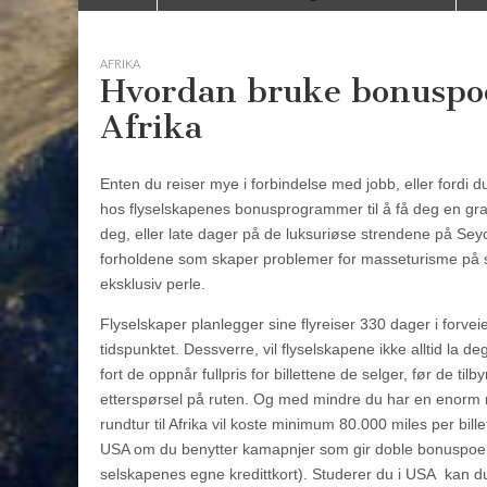
to
menu
content
AFRIKA
Hvordan bruke bonuspoeng
Afrika
Enten du reiser mye i forbindelse med jobb, eller fordi 
hos flyselskapenes bonusprogrammer til å få deg en grati
deg, eller late dager på de luksuriøse strendene på Seyc
forholdene som skaper problemer for masseturisme på st
eksklusiv perle.
Flyselskaper planlegger sine flyreiser 330 dager i forveie
tidspunktet. Dessverre, vil flyselskapene ikke alltid la de
fort de oppnår fullpris for billettene de selger, før de 
etterspørsel på ruten. Og med mindre du har en enorm me
rundtur til Afrika vil koste minimum 80.000 miles per bi
USA om du benytter kamapnjer som gir doble bonuspoeng
selskapenes egne kredittkort). Studerer du i USA kan du