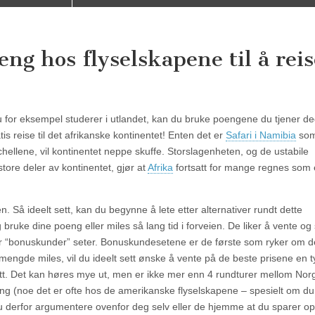
 hos flyselskapene til å reise
du for eksempel studerer i utlandet, kan du bruke poengene du tjener d
s reise til det afrikanske kontinentet! Enten det er
Safari i Namibia
som
hellene, vil kontinentet neppe skuffe. Storslagenheten, og de ustabile
ore deler av kontinentet, gjør at
Afrika
fortsatt for mange regnes som
n. Så ideelt sett, kan du begynne å lete etter alternativer rundt dette
g bruke dine poeng eller miles så lang tid i forveien. De liker å vente og
tilbyr “bonuskunder” seter. Bonuskundesetene er de første som ryker om d
ngde miles, vil du ideelt sett ønske å vente på de beste prisene en t
llett. Det kan høres mye ut, men er ikke mer enn 4 rundturer mellom Nor
 (noe det er ofte hos de amerikanske flyselskapene – spesielt om du
 derfor argumentere ovenfor deg selv eller de hjemme at du sparer opp