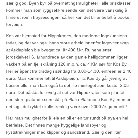
særlig god. Byen byr på overnattingsmuligheter i alle prisklasser,
kommer man som ryggsekkreisende kan det være vanskelig å
finne et rom i høysesongen, så her kan det bli anbefalt å booke i
forveien.
Kos var hjemsted for Hippokrates, den moderne legekunstens
fader, og det var pga. hans store arbeid innenfor legevitenskap
at Asklepieion ble bygget ca. år 400 f.kr. Ruinene etter
jordskjelvet i 6. århundrede av den gamle helligdommen ligger
vakkert på en fjellskråning 120 m.o.h. ca. 4 KM sør for Kos By.
Her er åpent fra tirsdag i søndag fra 8.00-14.30, entreen er 2.40
euro. Man kommer lett til Asklepieion, fra Kos By går jevnlig av
busser eller man kan også ta det lite minitoget som koster 2.05
euro. Det påstås for øvrig at det var Hippokrates som plantet
den store platanen som står på Platia Platanou i Kos By, men er
det lag i det ryktet skulle treaktig være over 2000 år gammelt!!
Har man mulighet for å leie en bil er en tur rundt på øya en hel
befrielse. Det finnes mange hyggelige landsbyer og
kyststrekninger med klipper og sandstrand. Særlig den liten