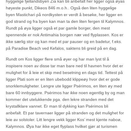
hyggelige fjellandsbyen Zia kan bli anbefalt her ligger også øyas
høyeste punkt, Dikeos 846 m.o.h.. Også den liten hyggelige
byen Mastichari på nordkysten er verdt å besøke, her ligger en
god strand og fra byen kan man ta den liten fergen til Kalymnos.
Rundt på øya ligger også et par gamle borger, den mest
spennende er nok Antimahia borgen nær ved flyplassen. Kos er
ikke særlig stor og kan med et par pauser og en badetur, f.eks.
på Paradise Beach ved Kefalos, saktens bli greid på en dag.
Rundt om Kos ligger flere små øyer og har man lyst til å
inspisere noen av disse tar man bare ned til havnen hvor det er
mulighet for å leie et skip med besetning en dags tid. Tettest på
ligger Plati som er en liten ubebodd klippeøy hvor det er gode
snorklemuligheter. Lengre ute ligger Psérimos, en liten øy med
bare 60 innbyggere. Psérimos har ikke noen egentlig by og man
kommer det utelukkende pga. den lekre stranden med det
krystallklare vannet. Er man til dykking kan Psérimos bli
anbefalt. Et par tavernaer ligger på stranden og det mulighet for
leie av solstoler. Litt lengre vekk ligger Kos’ mest kjente naboø,
Kalymnos. Øya har ikke eget flyplass hvilket gjør at turismen