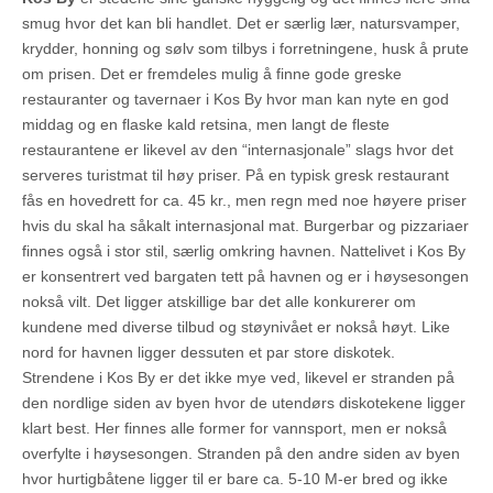
smug hvor det kan bli handlet. Det er særlig lær, natursvamper,
krydder, honning og sølv som tilbys i forretningene, husk å prute
om prisen. Det er fremdeles mulig å finne gode greske
restauranter og tavernaer i Kos By hvor man kan nyte en god
middag og en flaske kald retsina, men langt de fleste
restaurantene er likevel av den “internasjonale” slags hvor det
serveres turistmat til høy priser. På en typisk gresk restaurant
fås en hovedrett for ca. 45 kr., men regn med noe høyere priser
hvis du skal ha såkalt internasjonal mat. Burgerbar og pizzariaer
finnes også i stor stil, særlig omkring havnen. Nattelivet i Kos By
er konsentrert ved bargaten tett på havnen og er i høysesongen
nokså vilt. Det ligger atskillige bar det alle konkurerer om
kundene med diverse tilbud og støynivået er nokså høyt. Like
nord for havnen ligger dessuten et par store diskotek.
Strendene i Kos By er det ikke mye ved, likevel er stranden på
den nordlige siden av byen hvor de utendørs diskotekene ligger
klart best. Her finnes alle former for vannsport, men er nokså
overfylte i høysesongen. Stranden på den andre siden av byen
hvor hurtigbåtene ligger til er bare ca. 5-10 M-er bred og ikke