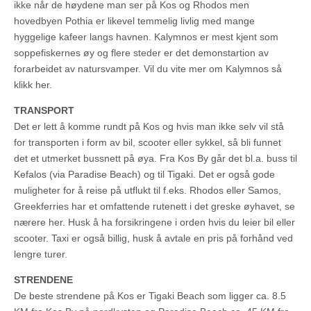
ikke når de høydene man ser på Kos og Rhodos men
hovedbyen Pothia er likevel temmelig livlig med mange
hyggelige kafeer langs havnen. Kalymnos er mest kjent som
soppefiskernes øy og flere steder er det demonstartion av
forarbeidet av natursvamper. Vil du vite mer om Kalymnos så
klikk her.
TRANSPORT
Det er lett å komme rundt på Kos og hvis man ikke selv vil stå
for transporten i form av bil, scooter eller sykkel, så bli funnet
det et utmerket bussnett på øya. Fra Kos By går det bl.a. buss til
Kefalos (via Paradise Beach) og til Tigaki. Det er også gode
muligheter for å reise på utflukt til f.eks. Rhodos eller Samos,
Greekferries har et omfattende rutenett i det greske øyhavet, se
nærere her. Husk å ha forsikringene i orden hvis du leier bil eller
scooter. Taxi er også billig, husk å avtale en pris på forhånd ved
lengre turer.
STRENDENE
De beste strendene på Kos er Tigaki Beach som ligger ca. 8.5