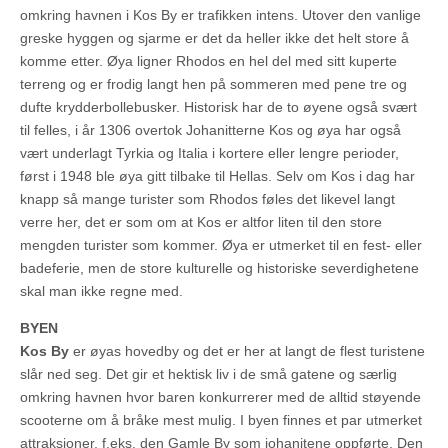
omkring havnen i Kos By er trafikken intens. Utover den vanlige
greske hyggen og sjarme er det da heller ikke det helt store å
komme etter. Øya ligner Rhodos en hel del med sitt kuperte
terreng og er frodig langt hen på sommeren med pene tre og
dufte krydderbollebusker. Historisk har de to øyene også svært
til felles, i år 1306 overtok Johanitterne Kos og øya har også
vært underlagt Tyrkia og Italia i kortere eller lengre perioder,
først i 1948 ble øya gitt tilbake til Hellas. Selv om Kos i dag har
knapp så mange turister som Rhodos føles det likevel langt
verre her, det er som om at Kos er altfor liten til den store
mengden turister som kommer. Øya er utmerket til en fest- eller
badeferie, men de store kulturelle og historiske severdighetene
skal man ikke regne med.
BYEN
Kos By
er øyas hovedby og det er her at langt de flest turistene
slår ned seg. Det gir et hektisk liv i de små gatene og særlig
omkring havnen hvor baren konkurrerer med de alltid støyende
scooterne om å bråke mest mulig. I byen finnes et par utmerket
attraksjoner, f.eks. den Gamle By som johanitene oppførte. Den