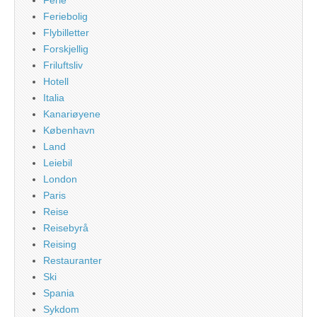
Feriebolig
Flybilletter
Forskjellig
Friluftsliv
Hotell
Italia
Kanariøyene
København
Land
Leiebil
London
Paris
Reise
Reisebyrå
Reising
Restauranter
Ski
Spania
Sykdom