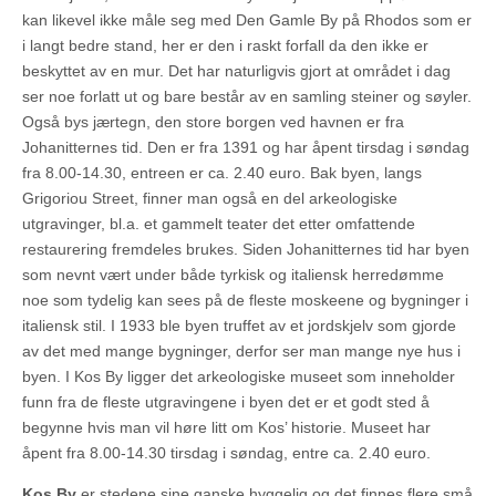
kan likevel ikke måle seg med Den Gamle By på Rhodos som er
i langt bedre stand, her er den i raskt forfall da den ikke er
beskyttet av en mur. Det har naturligvis gjort at området i dag
ser noe forlatt ut og bare består av en samling steiner og søyler.
Også bys jærtegn, den store borgen ved havnen er fra
Johanitternes tid. Den er fra 1391 og har åpent tirsdag i søndag
fra 8.00-14.30, entreen er ca. 2.40 euro. Bak byen, langs
Grigoriou Street, finner man også en del arkeologiske
utgravinger, bl.a. et gammelt teater det etter omfattende
restaurering fremdeles brukes. Siden Johanitternes tid har byen
som nevnt vært under både tyrkisk og italiensk herredømme
noe som tydelig kan sees på de fleste moskeene og bygninger i
italiensk stil. I 1933 ble byen truffet av et jordskjelv som gjorde
av det med mange bygninger, derfor ser man mange nye hus i
byen. I Kos By ligger det arkeologiske museet som inneholder
funn fra de fleste utgravingene i byen det er et godt sted å
begynne hvis man vil høre litt om Kos’ historie. Museet har
åpent fra 8.00-14.30 tirsdag i søndag, entre ca. 2.40 euro.
Kos By
er stedene sine ganske hyggelig og det finnes flere små