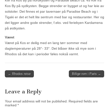
KM fra Kos By på nordkysten og Paradise Beach ca. 45 KM fra
Kos By på sydkysten. Begge strender er bygget ut og har leie av
solstoler. Det finnes et par tavernaer på Paradise Beach og i
Tigaki er det et helt lite sentrum med bar og restauranter. Her og
det ligger andre gode strender, f.eks. ved feriebyen Kardamena
på østkysten.
Været
Været på Kos er deilig med en lang tørr sommer med
dagtemperaturer på 28°- 33°. Det blåser ikke så mye som i
Rhodos så det kan i perioder føles nokså varmt.
Post
← Rhodos reise
Billige rom i Paris →
navigation
Leave a Reply
Your email address will not be published.
Required fields are
marked
*