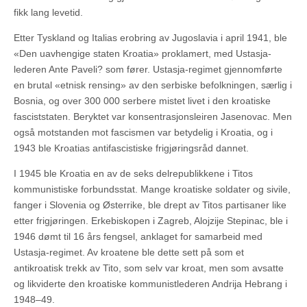
fikk lang levetid.
Etter Tyskland og Italias erobring av Jugoslavia i april 1941, ble
«Den uavhengige staten Kroatia» proklamert, med Ustasja-
lederen Ante Paveli? som fører. Ustasja-regimet gjennomførte
en brutal «etnisk rensing» av den serbiske befolkningen, særlig i
Bosnia, og over 300 000 serbere mistet livet i den kroatiske
fasciststaten. Beryktet var konsentrasjonsleiren Jasenovac. Men
også motstanden mot fascismen var betydelig i Kroatia, og i
1943 ble Kroatias antifascistiske frigjøringsråd dannet.
I 1945 ble Kroatia en av de seks delrepublikkene i Titos
kommunistiske forbundsstat. Mange kroatiske soldater og sivile,
fanger i Slovenia og Østerrike, ble drept av Titos partisaner like
etter frigjøringen. Erkebiskopen i Zagreb, Alojzije Stepinac, ble i
1946 dømt til 16 års fengsel, anklaget for samarbeid med
Ustasja-regimet. Av kroatene ble dette sett på som et
antikroatisk trekk av Tito, som selv var kroat, men som avsatte
og likviderte den kroatiske kommunistlederen Andrija Hebrang i
1948–49.