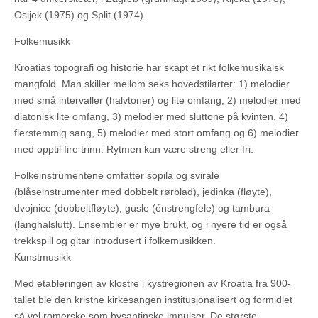
Osijek (1975) og Split (1974).
Folkemusikk
Kroatias topografi og historie har skapt et rikt folkemusikalsk
mangfold. Man skiller mellom seks hovedstilarter: 1) melodier
med små intervaller (halvtoner) og lite omfang, 2) melodier med
diatonisk lite omfang, 3) melodier med sluttone på kvinten, 4)
flerstemmig sang, 5) melodier med stort omfang og 6) melodier
med opptil fire trinn. Rytmen kan være streng eller fri.
Folkeinstrumentene omfatter sopila og svirale
(blåseinstrumenter med dobbelt rørblad), jedinka (fløyte),
dvojnice (dobbeltfløyte), gusle (énstrengfele) og tambura
(langhalslutt). Ensembler er mye brukt, og i nyere tid er også
trekkspill og gitar introdusert i folkemusikken.
Kunstmusikk
Med etableringen av klostre i kystregionen av Kroatia fra 900-
tallet ble den kristne kirkesangen institusjonalisert og formidlet
så vel romerske som bysantinske impulser. De største