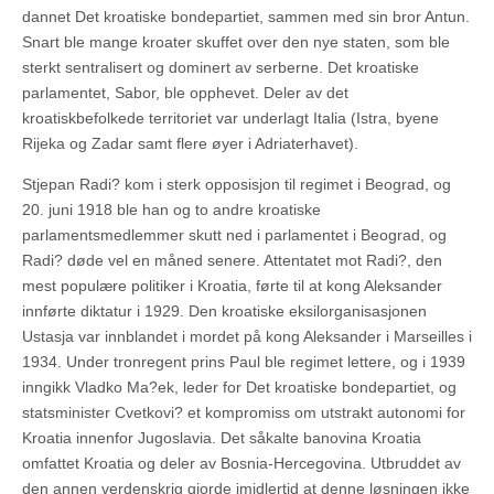
dannet Det kroatiske bondepartiet, sammen med sin bror Antun.
Snart ble mange kroater skuffet over den nye staten, som ble
sterkt sentralisert og dominert av serberne. Det kroatiske
parlamentet, Sabor, ble opphevet. Deler av det
kroatiskbefolkede territoriet var underlagt Italia (Istra, byene
Rijeka og Zadar samt flere øyer i Adriaterhavet).
Stjepan Radi? kom i sterk opposisjon til regimet i Beograd, og
20. juni 1918 ble han og to andre kroatiske
parlamentsmedlemmer skutt ned i parlamentet i Beograd, og
Radi? døde vel en måned senere. Attentatet mot Radi?, den
mest populære politiker i Kroatia, førte til at kong Aleksander
innførte diktatur i 1929. Den kroatiske eksilorganisasjonen
Ustasja var innblandet i mordet på kong Aleksander i Marseilles i
1934. Under tronregent prins Paul ble regimet lettere, og i 1939
inngikk Vladko Ma?ek, leder for Det kroatiske bondepartiet, og
statsminister Cvetkovi? et kompromiss om utstrakt autonomi for
Kroatia innenfor Jugoslavia. Det såkalte banovina Kroatia
omfattet Kroatia og deler av Bosnia-Hercegovina. Utbruddet av
den annen verdenskrig gjorde imidlertid at denne løsningen ikke