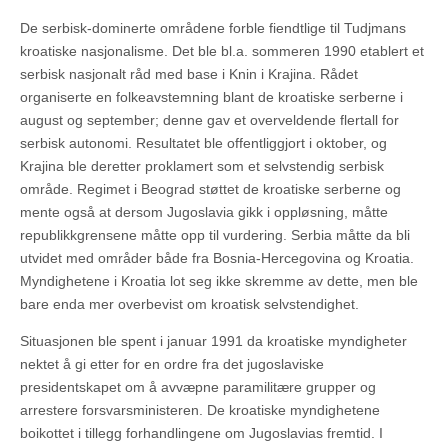
De serbisk-dominerte områdene forble fiendtlige til Tudjmans
kroatiske nasjonalisme. Det ble bl.a. sommeren 1990 etablert et
serbisk nasjonalt råd med base i Knin i Krajina. Rådet
organiserte en folkeavstemning blant de kroatiske serberne i
august og september; denne gav et overveldende flertall for
serbisk autonomi. Resultatet ble offentliggjort i oktober, og
Krajina ble deretter proklamert som et selvstendig serbisk
område. Regimet i Beograd støttet de kroatiske serberne og
mente også at dersom Jugoslavia gikk i oppløsning, måtte
republikkgrensene måtte opp til vurdering. Serbia måtte da bli
utvidet med områder både fra Bosnia-Hercegovina og Kroatia.
Myndighetene i Kroatia lot seg ikke skremme av dette, men ble
bare enda mer overbevist om kroatisk selvstendighet.
Situasjonen ble spent i januar 1991 da kroatiske myndigheter
nektet å gi etter for en ordre fra det jugoslaviske
presidentskapet om å avvæpne paramilitære grupper og
arrestere forsvarsministeren. De kroatiske myndighetene
boikottet i tillegg forhandlingene om Jugoslavias fremtid. I