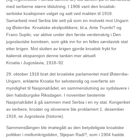
med serberne større tilslutning. I 1906 vant den kroatisk-
serbiske koalisjonen valget og satt ved makten til 1918.
Samarbeid med Serbia ble sett på som en motvekt mot Ungarn
og Østerrike. Kroatiske eksilpolitikere, bl.a. Ante Trumbi? og
Frano Supilo, var aktive under den første verdenskrig i Den
jugoslaviske komiteen, som gikk inn for en felles sørslavisk stat
etter krigen. Mot slutten av krigen gjorde kroatisk frykt for
italiensk ekspansjon denne tanken mer aktuell.
Kroatia i Jugoslavia, 1918–92
29. oktober 1918 brøt det kroatiske parlamentet med Østerrike-
Ungarn, erklærte Kroatia for selvstendig og overførte sin
myndighet til Nasjonalrådet, en sammenslutning av sydslavere i
den habsburgske Riksdagen. I november bestemte
Nasjonalrådet å gå sammen med Serbia i en ny stat. Kongeriket
av serbere, kroater og slovenere ble proklamert 1. desember
1918, se Jugoslavia (historie).
Sammenslåingen ble imøtegått av den betydeligste kroatiske
politiker i mellomkrigstiden, Stjepan Radi?, som i 1904 hadde