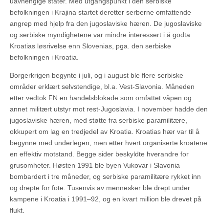
uavhengige stater. Med utgangspunkt i den serbiske
befolkningen i Krajina startet deretter serberne omfattende
angrep med hjelp fra den jugoslaviske hæren. De jugoslaviske
og serbiske myndighetene var mindre interessert i å godta
Kroatias løsrivelse enn Slovenias, pga. den serbiske
befolkningen i Kroatia.
Borgerkrigen begynte i juli, og i august ble flere serbiske
områder erklært selvstendige, bl.a. Vest-Slavonia. Måneden
etter vedtok FN en handelsblokade som omfattet våpen og
annet militært utstyr mot rest-Jugoslavia. I november hadde den
jugoslaviske hæren, med støtte fra serbiske paramilitære,
okkupert om lag en tredjedel av Kroatia. Kroatias hær var til å
begynne med underlegen, men etter hvert organiserte kroatene
en effektiv motstand. Begge sider beskyldte hverandre for
grusomheter. Høsten 1991 ble byen Vukovar i Slavonia
bombardert i tre måneder, og serbiske paramilitære rykket inn
og drepte for fote. Tusenvis av mennesker ble drept under
kampene i Kroatia i 1991–92, og en kvart million ble drevet på
flukt.