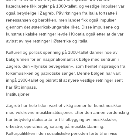
katedralene fikk orgler på 1300-tallet, og vestlige impulser var
også betydelige i Zagreb. Påvirkningen fra Italia fortsatte i
renessansen og barokken, men landet fikk også impulser
gjennom det østerriksk-ungarske riket. Disse impulsene og
kunstmusikalske retninger levde i Kroatia også etter at de var
avløst av nye retninger i Østerrike og Italia.
Kulturell og politisk spenning på 1800-tallet danner noe av
bakgrunnen for en nasjonalromantisk bølge med sentrum i
Zagreb, den «illyriske bevegelsen», som hentet inspirasjon fra
folkemusikken og patriotiske sanger. Denne bølgen har vart
innpå 1900-tallet og bidratt til at nyere vestlige retninger sent
har fått innpass.
Institusjoner
Zagreb har hele tiden vært et viktig senter for kunstmusikken
med veldrevne musikkinstitusjoner. Etter den annen verdenskrig
har betydelig statsstøtte ført til utbygging av musikkskoler,
orkestre, operahus og satsing på musikkutdanning.
Kulturpolitikken i den sosialistiske perioden førte til en viss