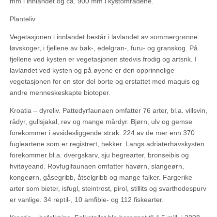
mm i innlandet og ca. 900 mm i kystområdene.
Planteliv
Vegetasjonen i innlandet består i lavlandet av sommergrønne
løvskoger, i fjellene av bøk-, edelgran-, furu- og granskog. På
fjellene ved kysten er vegetasjonen stedvis frodig og artsrik. I
lavlandet ved kysten og på øyene er den opprinnelige
vegetasjonen for en stor del borte og erstattet med maquis og
andre menneskeskapte biotoper.
Kroatia – dyreliv. Pattedyrfaunaen omfatter 76 arter, bl.a. villsvin,
rådyr, gullsjakal, rev og mange mårdyr. Bjørn, ulv og gemse
forekommer i avsidesliggende strøk. 224 av de mer enn 370
fugleartene som er registrert, hekker. Langs adriaterhavskysten
forekommer bl.a. dvergskarv, sju hegrearter, bronseibis og
hvitøyeand. Rovfuglfaunaen omfatter havørn, slangeørn,
kongeørn, gåsegribb, åtselgribb og mange falker. Fargerike
arter som bieter, isfugl, steintrost, pirol, stillits og svarthodespurv
er vanlige. 34 reptil-, 10 amfibie- og 112 fiskearter.