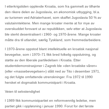
I etterkrigstiden opplevde Kroatia, som fra gammelt av tilhørte
den rikere delen av Jugoslavia, en økonomisk utbygging, bl.a.
av turismen ved Adriaterhavet, som skaffet Jugoslavia 50 % av
valutainntektene. Men mange kroater mente at for mye av
overskuddet forsvant ut av republikken, selv etter at Jugoslavia
ble sterkt desentralisert i 1960- og 1970-årene. Mange kroater
måtte dra til utlandet, særlig Tyskland, som fremmedarbeidere.
I 1970-årene oppstod blant intellektuelle en kroatisk nasjonal
bevegelse, som i 1970–71 fikk bred folkelig oppslutning, og
støtte av den liberale partiledelsen i Kroatia. Etter
studentdemonstrasjoner i Zagreb ble «den kroatiske våren»
(eller «massebevegelsen») slått ned av Tito i desember 1971,
og det fulgte omfattende utrenskninger. Fra 1972 til 1990
hersket et dogmatisk kommunistparti i Kroatia.
Veien til selvstendighet
I 1989 fikk kommunistpartiet en reformvennlig ledelse, men
partiet gikk i oppløsning i januar 1990. Forut for det første