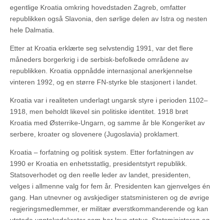
egentlige Kroatia omkring hovedstaden Zagreb, omfatter
republikken også Slavonia, den sørlige delen av Istra og nesten
hele Dalmatia.
Etter at Kroatia erklærte seg selvstendig 1991, var det flere
måneders borgerkrig i de serbisk-befolkede områdene av
republikken. Kroatia oppnådde internasjonal anerkjennelse
vinteren 1992, og en større FN-styrke ble stasjonert i landet.
Kroatia var i realiteten underlagt ungarsk styre i perioden 1102–
1918, men beholdt likevel sin politiske identitet. 1918 brøt
Kroatia med Østerrike-Ungarn, og samme år ble Kongeriket av
serbere, kroater og slovenere (Jugoslavia) proklamert.
Kroatia – forfatning og politisk system. Etter forfatningen av
1990 er Kroatia en enhetsstatlig, presidentstyrt republikk.
Statsoverhodet og den reelle leder av landet, presidenten,
velges i allmenne valg for fem år. Presidenten kan gjenvelges én
gang. Han utnevner og avskjediger statsministeren og de øvrige
regjeringsmedlemmer, er militær øverstkommanderende og kan