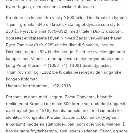
byen Ragusa, som ble den slaviske Dubrovnik).
Kroatene ble kristnet fra vest på 800-tallet. Den kroatiske fyrsten
Trpimir grunnla i 845 en kroatisk stat og et dynasti som styrte i
250 år. Fyrst Branimir (879–892), med tittelen Dux Croatorum,
opprettet et bispesete i byen Nin ved Zadar ved Adriaterhavet.
Fyrst Tomislav (910–928) utvidet riket til Slavonia, Istra og
Dalmatia, og tok i 924 tittelen konge. Riket ble svekket gjennom
kamper med Venezia, men opplevde et nytt høydepunkt under
kong Petar Krešimir 4 (1058–74). I 1091 døde dynastiet
Trpimirovi? ut, og i 1102 ble Kroatia beseiret av den ungarske
kongen Koloman.
Ungarsk herredømme, 1102–1918
Personalunionen med Ungarn, Pacta Conventa, betydde i
realiteten at Kroatia i de neste 800 årene var underlagt ungarsk
overhøyhet (inntil 1918). Kroatia beholdt midlertid sin politiske
identitet. «Kongeriket Kroatia, Slavonia, Dalmatia» (Regnum
tripartium) hadde en stattholder, ban, som overhode. Makten lå
hos de store føydalherrene, som ledet riksdagen, Sabor, og som