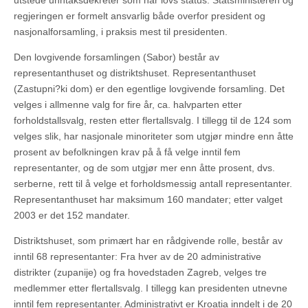
utstede unntaksdekreter som har lovs status. Statsministeren og
regjeringen er formelt ansvarlig både overfor president og
nasjonalforsamling, i praksis mest til presidenten.
Den lovgivende forsamlingen (Sabor) består av
representanthuset og distriktshuset. Representanthuset
(Zastupni?ki dom) er den egentlige lovgivende forsamling. Det
velges i allmenne valg for fire år, ca. halvparten etter
forholdstallsvalg, resten etter flertallsvalg. I tillegg til de 124 som
velges slik, har nasjonale minoriteter som utgjør mindre enn åtte
prosent av befolkningen krav på å få velge inntil fem
representanter, og de som utgjør mer enn åtte prosent, dvs.
serberne, rett til å velge et forholdsmessig antall representanter.
Representanthuset har maksimum 160 mandater; etter valget
2003 er det 152 mandater.
Distriktshuset, som primært har en rådgivende rolle, består av
inntil 68 representanter: Fra hver av de 20 administrative
distrikter (zupanije) og fra hovedstaden Zagreb, velges tre
medlemmer etter flertallsvalg. I tillegg kan presidenten utnevne
inntil fem representanter. Administrativt er Kroatia inndelt i de 20