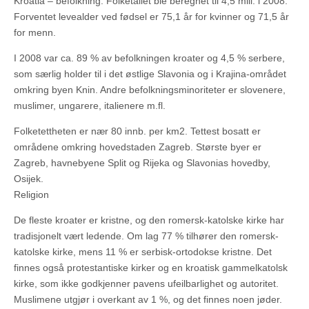
Kroatia – befolkning. Folketallet ble beregnet til 4,5 mill. i 2008.
Forventet levealder ved fødsel er 75,1 år for kvinner og 71,5 år
for menn.
I 2008 var ca. 89 % av befolkningen kroater og 4,5 % serbere,
som særlig holder til i det østlige Slavonia og i Krajina-området
omkring byen Knin. Andre befolkningsminoriteter er slovenere,
muslimer, ungarere, italienere m.fl.
Folketettheten er nær 80 innb. per km2. Tettest bosatt er
områdene omkring hovedstaden Zagreb. Største byer er
Zagreb, havnebyene Split og Rijeka og Slavonias hovedby,
Osijek.
Religion
De fleste kroater er kristne, og den romersk-katolske kirke har
tradisjonelt vært ledende. Om lag 77 % tilhører den romersk-
katolske kirke, mens 11 % er serbisk-ortodokse kristne. Det
finnes også protestantiske kirker og en kroatisk gammelkatolsk
kirke, som ikke godkjenner pavens ufeilbarlighet og autoritet.
Muslimene utgjør i overkant av 1 %, og det finnes noen jøder.