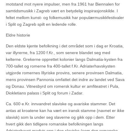
motstand mot nyere impulser, men fra 1961 har Biennalen for
samtidsmusikk i Zagreb vært en betydelig inspirasjonskilde. I
feltet mellom kunst- og folkemusikk har populærmusikkfestivaler
i Split og Zagreb spilt en ledende rolle.
Eldre historie
Den eldste kjente befolkning i det området som i dag er Kroatia,
var illyrerne, fra 1200 f.Kr., som senere blandet seg med
kelterne. Grekerne opprettet kolonier langs Dalmatia-kysten fra
700-tallet og romerne fra 400-tallet f.Kr. Adriaterhavskysten
utgjorde romernes Illyriske provins, senere provinsen Dalmatia,
mens provinsen Pannonia omfattet det indre av landet ved Sava
og Donau. Vitnesbyrd om romersk kultur er amfiteatret i Pula,
Diokletians palass i Split og forum i Zadar.
Ca. 600 e.Kr. innvandret slaviske og avariske stammer. Det
antas at kroatene kan ha vært en iransk stamme (navnet er ikke
slavisk) som la under seg slaverne og gikk opp i dem. Etter
hvert gikk den tidligere romanske befolkningen langs
Adriaterhavet gradvis opp i den slaviske (som den romanske