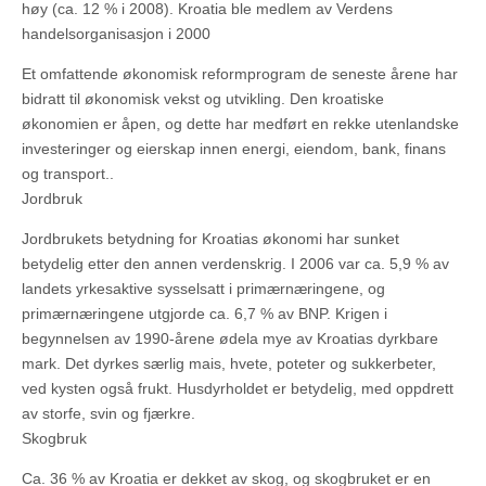
høy (ca. 12 % i 2008). Kroatia ble medlem av Verdens
handelsorganisasjon i 2000
Et omfattende økonomisk reformprogram de seneste årene har
bidratt til økonomisk vekst og utvikling. Den kroatiske
økonomien er åpen, og dette har medført en rekke utenlandske
investeringer og eierskap innen energi, eiendom, bank, finans
og transport..
Jordbruk
Jordbrukets betydning for Kroatias økonomi har sunket
betydelig etter den annen verdenskrig. I 2006 var ca. 5,9 % av
landets yrkesaktive sysselsatt i primærnæringene, og
primærnæringene utgjorde ca. 6,7 % av BNP. Krigen i
begynnelsen av 1990-årene ødela mye av Kroatias dyrkbare
mark. Det dyrkes særlig mais, hvete, poteter og sukkerbeter,
ved kysten også frukt. Husdyrholdet er betydelig, med oppdrett
av storfe, svin og fjærkre.
Skogbruk
Ca. 36 % av Kroatia er dekket av skog, og skogbruket er en