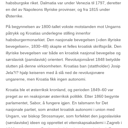
habsburgske riket. Dalmatia var under Venezia til 1797, deretter
en del av Napoleons Illyriske provinser, og fra 1815 under
Østerrike.
På begynnelsen av 1800-tallet vokste motstanden mot Ungarns
påtrykk og Kroatias underlegne stilling innenfor
habsburgermonarkiet. Den nasjonale bevegelsen («den illyriske
bevegelsen», 1830–48) skapte et felles kroatisk skriftspråk. Den
illyriske bevegelsen var både en kroatisk nasjonal bevegelse og
sørslavisk (panslavisk) orientert. Revolusjonsåret 1848 betydde
slutten på denne virksomheten. Kroatias ban (stattholder) Josip
Jela?i? hjalp keiseren med å slå ned de revolusjonære
ungarerne, men Kroatia fikk ingen autonomi.
Kroatia ble et østerriksk kronland, og perioden 1849–60 var
preget av en reaksjonær østerriksk politikk. Etter 1860 begynte
parlamentet, Sabor, å fungere igjen. En talsmann for Det
nasjonale partiet, som ønsket kroatisk autonomi i union med
Ungarn, var biskop Strossmayer, som forfektet den jugoslaviske
(sørslaviske) ideen og opprettet et vitenskapsakademi i Zagreb i