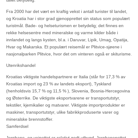
tallet betydelig.
Fra 2000 har det vært en kraftig vekst i antall turister til landet,
og Kroatia har i stor grad gjenopprettet sin status som populært
turistmål. Bade- og helseturismen er betydelig; det finnes en
rekke helsesentre med mineralske og varme kilder både i
innlandet og langs kysten, bl.a. i Daruvar, Lipik, Umag, Opatija,
Hvar og Makarska. Et populært reisemål er Plitvice-sjøene i
nasjonalparken Plitvice, hvor det om vinteren også er skiturisme.
Utenrikshandel
Kroatias viktigste handelspartnere er Italia (står for 17,3 % av
Kroatias import og 23 % av landets eksport), Tyskland
(henholdsvis 15,7 % og 11,5 % ), Slovenia, Bosnia-Hercegovina
og Østerrike. De viktigste eksportvarene er transportutstyr,
tekstiler, kjemikalier og matvarer. Viktigste importprodukter er
maskiner, transportutstyr, ulike fabrikkproduserte varer og
mineralske brennstoffer.
Samferdsel
Jernbane- og veinettet er relativt godt utbygd. Jernbanenettet