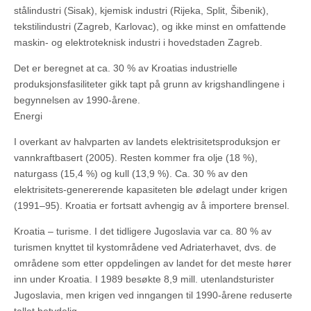
stålindustri (Sisak), kjemisk industri (Rijeka, Split, Šibenik),
tekstilindustri (Zagreb, Karlovac), og ikke minst en omfattende
maskin- og elektroteknisk industri i hovedstaden Zagreb.
Det er beregnet at ca. 30 % av Kroatias industrielle
produksjonsfasiliteter gikk tapt på grunn av krigshandlingene i
begynnelsen av 1990-årene.
Energi
I overkant av halvparten av landets elektrisitetsproduksjon er
vannkraftbasert (2005). Resten kommer fra olje (18 %),
naturgass (15,4 %) og kull (13,9 %). Ca. 30 % av den
elektrisitets-genererende kapasiteten ble ødelagt under krigen
(1991–95). Kroatia er fortsatt avhengig av å importere brensel.
Kroatia – turisme. I det tidligere Jugoslavia var ca. 80 % av
turismen knyttet til kystområdene ved Adriaterhavet, dvs. de
områdene som etter oppdelingen av landet for det meste hører
inn under Kroatia. I 1989 besøkte 8,9 mill. utenlandsturister
Jugoslavia, men krigen ved inngangen til 1990-årene reduserte