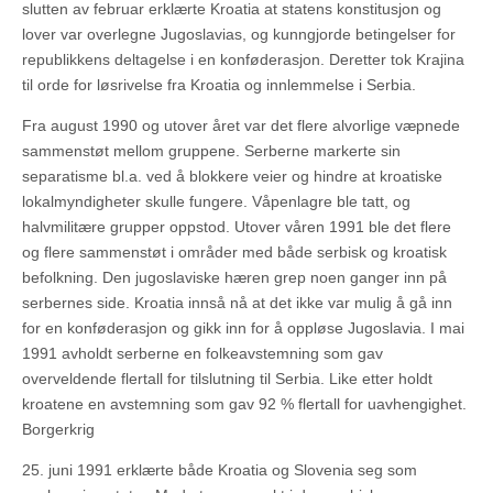
slutten av februar erklærte Kroatia at statens konstitusjon og
lover var overlegne Jugoslavias, og kunngjorde betingelser for
republikkens deltagelse i en konføderasjon. Deretter tok Krajina
til orde for løsrivelse fra Kroatia og innlemmelse i Serbia.
Fra august 1990 og utover året var det flere alvorlige væpnede
sammenstøt mellom gruppene. Serberne markerte sin
separatisme bl.a. ved å blokkere veier og hindre at kroatiske
lokalmyndigheter skulle fungere. Våpenlagre ble tatt, og
halvmilitære grupper oppstod. Utover våren 1991 ble det flere
og flere sammenstøt i områder med både serbisk og kroatisk
befolkning. Den jugoslaviske hæren grep noen ganger inn på
serbernes side. Kroatia innså nå at det ikke var mulig å gå inn
for en konføderasjon og gikk inn for å oppløse Jugoslavia. I mai
1991 avholdt serberne en folkeavstemning som gav
overveldende flertall for tilslutning til Serbia. Like etter holdt
kroatene en avstemning som gav 92 % flertall for uavhengighet.
Borgerkrig
25. juni 1991 erklærte både Kroatia og Slovenia seg som