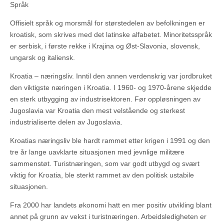
Språk
Offisielt språk og morsmål for størstedelen av befolkningen er
kroatisk, som skrives med det latinske alfabetet. Minoritetsspråk
er serbisk, i første rekke i Krajina og Øst-Slavonia, slovensk,
ungarsk og italiensk.
Kroatia – næringsliv. Inntil den annen verdenskrig var jordbruket
den viktigste næringen i Kroatia. I 1960- og 1970-årene skjedde
en sterk utbygging av industrisektoren. Før oppløsningen av
Jugoslavia var Kroatia den mest velstående og sterkest
industrialiserte delen av Jugoslavia.
Kroatias næringsliv ble hardt rammet etter krigen i 1991 og den
tre år lange uavklarte situasjonen med jevnlige militære
sammenstøt. Turistnæringen, som var godt utbygd og svært
viktig for Kroatia, ble sterkt rammet av den politisk ustabile
situasjonen.
Fra 2000 har landets økonomi hatt en mer positiv utvikling blant
annet på grunn av vekst i turistnæringen. Arbeidsledigheten er