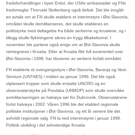
fredsforhandlinger i byen Erdut, der USAs ambassadør og FNs
fredsmegler Thorvald Stoltenberg også deltok. Det ble inngått
en avtale om at FN skulle etablere et interimstyre i Øst-Slavonia,
området skulle demilitariseres, det skulle etableres en
politistyrke med deltagelse fra både serberne og kroatene, og i
tillegg skulle flyktningene sikres en trygg tilbakekomst. I
november ble partene også enige om at Øst-Slavonia skulle
reintegreres i Kroatia. Etter at Kroatia fikk full suverenitet over
Øst-Slavonia i 1998, har titusener av serbere forlatt området.
FN etablerte et overgangsstyre i Øst-Slavonia, Baranja og Vest-
Sirmium (UNTAES) i midten av januar 1996. Det ble også
utplassert tropper som skulle erstatte UNCRO og en
obsersvatørstyrke på Prevlaka (UNMOP) som skulle overvåke
avmilitariseringen av halvøya sør for Dubrovnik. Observatørene
forlot halvøya i 2002. Våren 1996 ble det etablert regionale
politiske institusjoner i Øst-Slavonia, og ett år senere ble det
avholdt regionale valg. FN la ned interimstyret i januar 1998.
Politisk utvikling i det selvstendige Kroatia