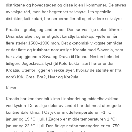
distriktene og hovedstaden og disse igjen i kommuner. De styres
av valgte råd, men har begrenset selvstyre. I to spesielle
distrikter, kalt kotari, har serberne flertall og et videre selvstyre.
Kroatia – geologi og landformer. Den sørvestlige delen tilhører
Dinariske alper, og er et goldt karstfjellandskap. Fjellene når
flere steder 1500–1900 moh. Det økonomisk viktigste området
er det flate og fruktbare nordøstlige Kroatia med Slavonia, som
har avløp gjennom Sava og Drava til Donau. Nesten hele det
tidligere Jugoslavias kyst (til Kotorbukta i sør) hører under
Kroatia. Utenfor ligger en rekke øyer, hvorav de største er (fra
nord) Krk, Cres, Bra?, Hvar og Kor?ula.
Klima
Kroatia har kontinentalt klima i innlandet og middelhavsklima
ved kysten. De østlige deler av landet har det mest utpregede
kontinentale klima. I Osijek er middeltemperaturen –1 °C i
januar og 19 °C i juli. I Zagreb er middeltemperaturen 1 °C i
januar og 22 °C i juli. Den årlige nedbørsmengden er ca. 750