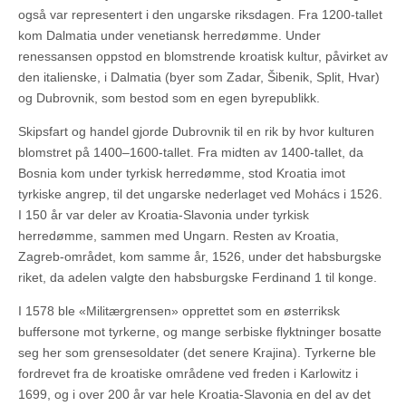
også var representert i den ungarske riksdagen. Fra 1200-tallet
kom Dalmatia under venetiansk herredømme. Under
renessansen oppstod en blomstrende kroatisk kultur, påvirket av
den italienske, i Dalmatia (byer som Zadar, Šibenik, Split, Hvar)
og Dubrovnik, som bestod som en egen byrepublikk.
Skipsfart og handel gjorde Dubrovnik til en rik by hvor kulturen
blomstret på 1400–1600-tallet. Fra midten av 1400-tallet, da
Bosnia kom under tyrkisk herredømme, stod Kroatia imot
tyrkiske angrep, til det ungarske nederlaget ved Mohács i 1526.
I 150 år var deler av Kroatia-Slavonia under tyrkisk
herredømme, sammen med Ungarn. Resten av Kroatia,
Zagreb-området, kom samme år, 1526, under det habsburgske
riket, da adelen valgte den habsburgske Ferdinand 1 til konge.
I 1578 ble «Militærgrensen» opprettet som en østerriksk
buffersone mot tyrkerne, og mange serbiske flyktninger bosatte
seg her som grensesoldater (det senere Krajina). Tyrkerne ble
fordrevet fra de kroatiske områdene ved freden i Karlowitz i
1699, og i over 200 år var hele Kroatia-Slavonia en del av det