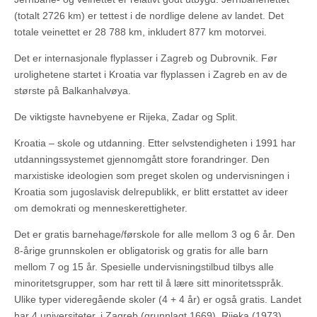
(totalt 2726 km) er tettest i de nordlige delene av landet. Det
totale veinettet er 28 788 km, inkludert 877 km motorvei.
Det er internasjonale flyplasser i Zagreb og Dubrovnik. Før
urolighetene startet i Kroatia var flyplassen i Zagreb en av de
største på Balkanhalvøya.
De viktigste havnebyene er Rijeka, Zadar og Split.
Kroatia – skole og utdanning. Etter selvstendigheten i 1991 har
utdanningssystemet gjennomgått store forandringer. Den
marxistiske ideologien som preget skolen og undervisningen i
Kroatia som jugoslavisk delrepublikk, er blitt erstattet av ideer
om demokrati og menneskerettigheter.
Det er gratis barnehage/førskole for alle mellom 3 og 6 år. Den
8-årige grunnskolen er obligatorisk og gratis for alle barn
mellom 7 og 15 år. Spesielle undervisningstilbud tilbys alle
minoritetsgrupper, som har rett til å lære sitt minoritetsspråk.
Ulike typer videregående skoler (4 + 4 år) er også gratis. Landet
har 4 universiteter, i Zagreb (grunnlagt 1669), Rijeka (1973),