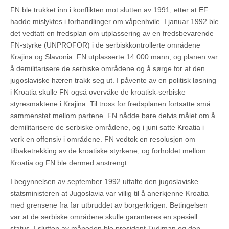
FN ble trukket inn i konflikten mot slutten av 1991, etter at EF
hadde mislyktes i forhandlinger om våpenhvile. I januar 1992 ble
det vedtatt en fredsplan om utplassering av en fredsbevarende
FN-styrke (UNPROFOR) i de serbiskkontrollerte områdene
Krajina og Slavonia. FN utplasserte 14 000 mann, og planen var
å demilitarisere de serbiske områdene og å sørge for at den
jugoslaviske hæren trakk seg ut. I påvente av en politisk løsning
i Kroatia skulle FN også overvåke de kroatisk-serbiske
styresmaktene i Krajina. Til tross for fredsplanen fortsatte små
sammenstøt mellom partene. FN nådde bare delvis målet om å
demilitarisere de serbiske områdene, og i juni satte Kroatia i
verk en offensiv i områdene. FN vedtok en resolusjon om
tilbaketrekking av de kroatiske styrkene, og forholdet mellom
Kroatia og FN ble dermed anstrengt.
I begynnelsen av september 1992 uttalte den jugoslaviske
statsministeren at Jugoslavia var villig til å anerkjenne Kroatia
med grensene fra før utbruddet av borgerkrigen. Betingelsen
var at de serbiske områdene skulle garanteres en spesiell
status. I slutten av måneden ble president Tudjman og den