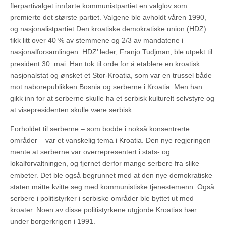
flerpartivalget innførte kommunistpartiet en valglov som
premierte det største partiet. Valgene ble avholdt våren 1990,
og nasjonalistpartiet Den kroatiske demokratiske union (HDZ)
fikk litt over 40 % av stemmene og 2/3 av mandatene i
nasjonalforsamlingen. HDZ’ leder, Franjo Tudjman, ble utpekt til
president 30. mai. Han tok til orde for å etablere en kroatisk
nasjonalstat og ønsket et Stor-Kroatia, som var en trussel både
mot naborepublikken Bosnia og serberne i Kroatia. Men han
gikk inn for at serberne skulle ha et serbisk kulturelt selvstyre og
at visepresidenten skulle være serbisk.
Forholdet til serberne – som bodde i nokså konsentrerte
områder – var et vanskelig tema i Kroatia. Den nye regjeringen
mente at serberne var overrepresentert i stats- og
lokalforvaltningen, og fjernet derfor mange serbere fra slike
embeter. Det ble også begrunnet med at den nye demokratiske
staten måtte kvitte seg med kommunistiske tjenestemenn. Også
serbere i politistyrker i serbiske områder ble byttet ut med
kroater. Noen av disse politistyrkene utgjorde Kroatias hær
under borgerkrigen i 1991.