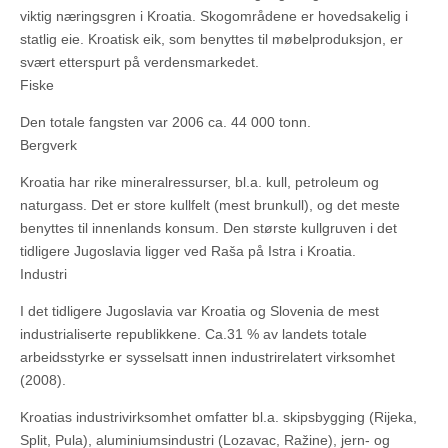
viktig næringsgren i Kroatia. Skogområdene er hovedsakelig i
statlig eie. Kroatisk eik, som benyttes til møbelproduksjon, er
svært etterspurt på verdensmarkedet.
Fiske
Den totale fangsten var 2006 ca. 44 000 tonn.
Bergverk
Kroatia har rike mineralressurser, bl.a. kull, petroleum og
naturgass. Det er store kullfelt (mest brunkull), og det meste
benyttes til innenlands konsum. Den største kullgruven i det
tidligere Jugoslavia ligger ved Raša på Istra i Kroatia.
Industri
I det tidligere Jugoslavia var Kroatia og Slovenia de mest
industrialiserte republikkene. Ca.31 % av landets totale
arbeidsstyrke er sysselsatt innen industrirelatert virksomhet
(2008).
Kroatias industrivirksomhet omfatter bl.a. skipsbygging (Rijeka,
Split, Pula), aluminiumsindustri (Lozavac, Ražine), jern- og