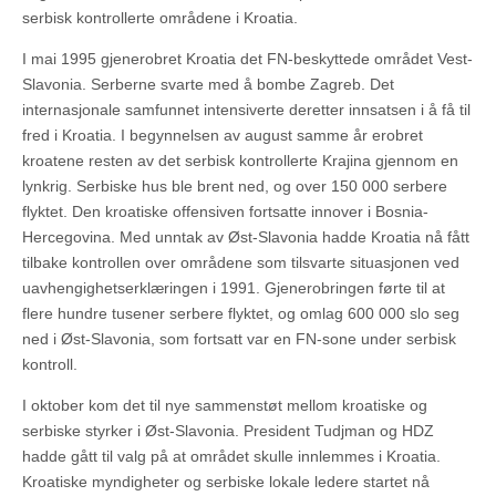
serbisk kontrollerte områdene i Kroatia.
I mai 1995 gjenerobret Kroatia det FN-beskyttede området Vest-
Slavonia. Serberne svarte med å bombe Zagreb. Det
internasjonale samfunnet intensiverte deretter innsatsen i å få til
fred i Kroatia. I begynnelsen av august samme år erobret
kroatene resten av det serbisk kontrollerte Krajina gjennom en
lynkrig. Serbiske hus ble brent ned, og over 150 000 serbere
flyktet. Den kroatiske offensiven fortsatte innover i Bosnia-
Hercegovina. Med unntak av Øst-Slavonia hadde Kroatia nå fått
tilbake kontrollen over områdene som tilsvarte situasjonen ved
uavhengighetserklæringen i 1991. Gjenerobringen førte til at
flere hundre tusener serbere flyktet, og omlag 600 000 slo seg
ned i Øst-Slavonia, som fortsatt var en FN-sone under serbisk
kontroll.
I oktober kom det til nye sammenstøt mellom kroatiske og
serbiske styrker i Øst-Slavonia. President Tudjman og HDZ
hadde gått til valg på at området skulle innlemmes i Kroatia.
Kroatiske myndigheter og serbiske lokale ledere startet nå