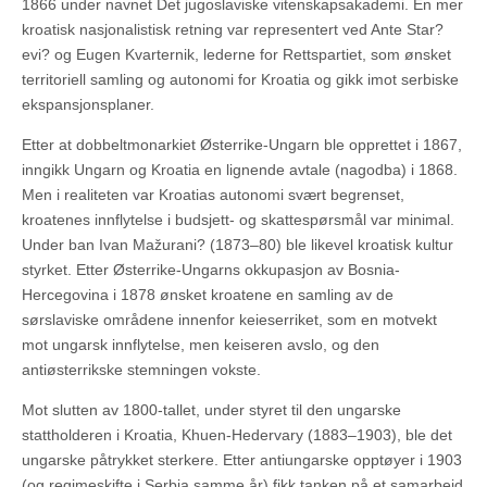
1866 under navnet Det jugoslaviske vitenskapsakademi. En mer
kroatisk nasjonalistisk retning var representert ved Ante Star?
evi? og Eugen Kvarternik, lederne for Rettspartiet, som ønsket
territoriell samling og autonomi for Kroatia og gikk imot serbiske
ekspansjonsplaner.
Etter at dobbeltmonarkiet Østerrike-Ungarn ble opprettet i 1867,
inngikk Ungarn og Kroatia en lignende avtale (nagodba) i 1868.
Men i realiteten var Kroatias autonomi svært begrenset,
kroatenes innflytelse i budsjett- og skattespørsmål var minimal.
Under ban Ivan Mažurani? (1873–80) ble likevel kroatisk kultur
styrket. Etter Østerrike-Ungarns okkupasjon av Bosnia-
Hercegovina i 1878 ønsket kroatene en samling av de
sørslaviske områdene innenfor keieserriket, som en motvekt
mot ungarsk innflytelse, men keiseren avslo, og den
antiøsterrikske stemningen vokste.
Mot slutten av 1800-tallet, under styret til den ungarske
stattholderen i Kroatia, Khuen-Hedervary (1883–1903), ble det
ungarske påtrykket sterkere. Etter antiungarske opptøyer i 1903
(og regimeskifte i Serbia samme år) fikk tanken på et samarbeid