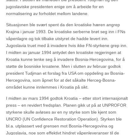
jugoslaviske presidenten enige om å arbeide for en
normalisering av forholdet mellom landene.
Situasjonen ble svært spent da den kroatiske hæren angrep
Krajina i januar 1993. De kroatiske serberne brøt seg inn i FNs
våpenlagre og tok tilbake utstyret de hadde levert inn.
Jugoslavia truet med å invadere hvis ikke FN-styrkene grep inn.
I midten av januar 1994 antydet den kroatiske regjeringen at
Kroatia kunne tenke seg å invadere Bosnia-Hercegovina, for å
støtte de bosniske kroatene. Men i slutten av februar godtok
president Tudjman et forslag fra USA om oppdeling av Bosnia-
Hercegovina, som åpnet for at det såkalte Herceg-Bosna-
området kunne innlemmes i Kroatia på sikt.
I midten av mars 1994 godtok Kroatia – etter stort internasjonalt
press – en revidert fredsplan. Planen gikk ut på at UNPROFOR
styrkene skulle avløses av en ny styrke som ble kjent som
UNCRO (UN Confidence Restoration Operation). Styrken ble
bl.a. utplassert ved grensen mot Bosnia-Hercegovina og
Jugoslavia, noe som effektivt hindret våpenleveranser til de