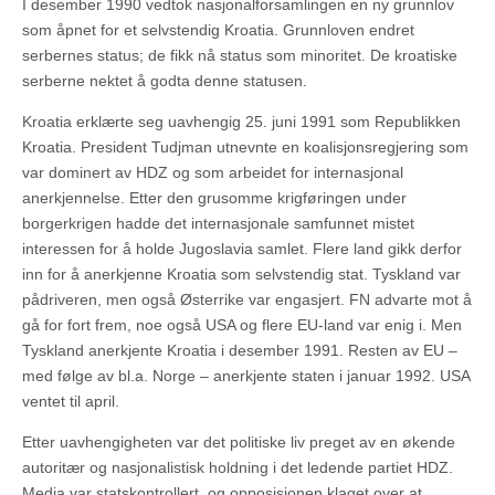
I desember 1990 vedtok nasjonalforsamlingen en ny grunnlov
som åpnet for et selvstendig Kroatia. Grunnloven endret
serbernes status; de fikk nå status som minoritet. De kroatiske
serberne nektet å godta denne statusen.
Kroatia erklærte seg uavhengig 25. juni 1991 som Republikken
Kroatia. President Tudjman utnevnte en koalisjonsregjering som
var dominert av HDZ og som arbeidet for internasjonal
anerkjennelse. Etter den grusomme krigføringen under
borgerkrigen hadde det internasjonale samfunnet mistet
interessen for å holde Jugoslavia samlet. Flere land gikk derfor
inn for å anerkjenne Kroatia som selvstendig stat. Tyskland var
pådriveren, men også Østerrike var engasjert. FN advarte mot å
gå for fort frem, noe også USA og flere EU-land var enig i. Men
Tyskland anerkjente Kroatia i desember 1991. Resten av EU –
med følge av bl.a. Norge – anerkjente staten i januar 1992. USA
ventet til april.
Etter uavhengigheten var det politiske liv preget av en økende
autoritær og nasjonalistisk holdning i det ledende partiet HDZ.
Media var statskontrollert, og opposisjonen klaget over at