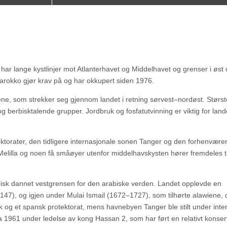
ar lange kystlinjer mot Atlanterhavet og Middelhavet og grenser i øst
arokko gjør krav på og har okkupert siden 1976.
lene, som strekker seg gjennom landet i retning sørvest–nordøst. Størs
 berbisktalende grupper. Jordbruk og fosfatutvinning er viktig for land
ektorater, den tidligere internasjonale sonen Tanger og den forhenvær
elilla og noen få småøyer utenfor middelhavskysten hører fremdeles ti
risk dannet vestgrensen for den arabiske verden. Landet opplevde en
47), og igjen under Mulai Ismail (1672–1727), som tilhørte alawiene, 
 og et spansk protektorat, mens havnebyen Tanger ble stilt under inte
 1961 under ledelse av kong Hassan 2, som har ført en relativt konser