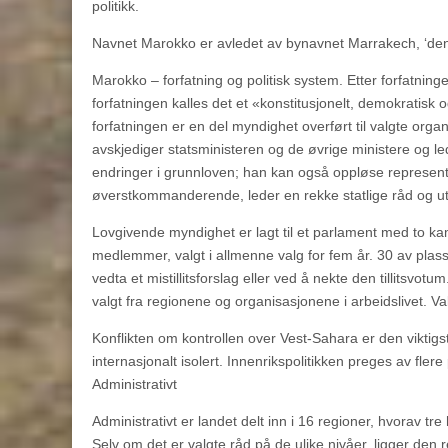
politikk.
Navnet Marokko er avledet av bynavnet Marrakech, ‘de
Marokko – forfatning og politisk system. Etter forfatnin
forfatningen kalles det et «konstitusjonelt, demokratisk 
forfatningen er en del myndighet overført til valgte org
avskjediger statsministeren og de øvrige ministere og led
endringer i grunnloven; han kan også oppløse representa
øverstkommanderende, leder en rekke statlige råd og 
Lovgivende myndighet er lagt til et parlament med to 
medlemmer, valgt i allmenne valg for fem år. 30 av plass
vedta et mistillitsforslag eller ved å nekte den tillitsv
valgt fra regionene og organisasjonene i arbeidslivet. Valg
Konflikten om kontrollen over Vest-Sahara er den viktigs
internasjonalt isolert. Innenrikspolitikken preges av flere 
Administrativt
Administrativt er landet delt inn i 16 regioner, hvorav tr
Selv om det er valgte råd på de ulike nivåer, ligger de