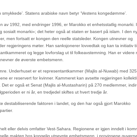
n smykkede’. Statens arabiske navn betyr ‘Vestens kongedømme’.
gen av 1992, med endringer 1996, er Marokko et enhetsstatlig monarki. I
og sosialt monarki»; det heter også at staten er basert på islam. I den n
aner, men fortsatt er kongen den reelle statsleder. Kongen utnevner og
er regjeringens møter. Han sanksjonerer lovvedtak og kan ta initiativ ti
ntkammeret og legge lovforslag ut til folkeavstemning. Han er videre m
utnevner de øverste embetsmenn.
kamre. Underhuset er et representantkammer (Majlis al-Nuwab) med 325
ene er reservert for kvinner. Kammeret kan avsette regjeringen kollekti
otum. Det er også et Senat (Majlis al-Mustasharin) på 270 medlemmer, indi
perioden er ni år, en tredjedel skiftes ut hvert tredje år.
te destabiliserende faktoren i landet, og den har også gjort Marokko
partier.
e helt eller delvis omfatter Vest-Sahara. Regionene er igjen inndelt i ko
n reelle makten hos kongelig utnevnte embetsmenn, i provinsene guvernø