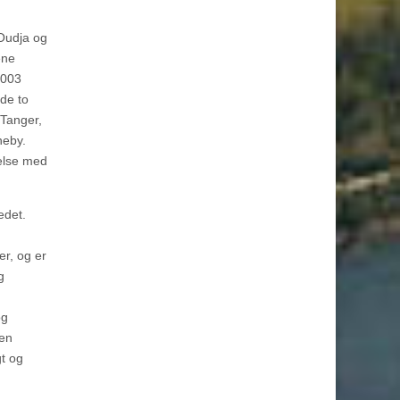
Oudja og
ene
2003
de to
 Tanger,
neby.
delse med
edet.
er, og er
g
og
men
gt og