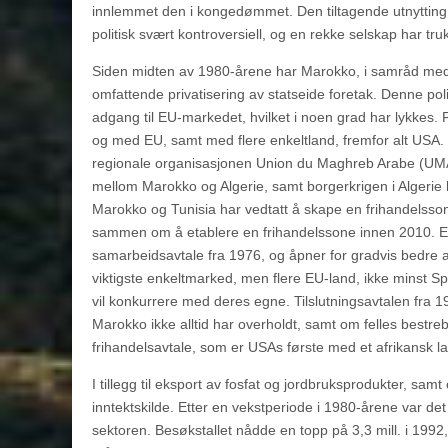
innlemmet den i kongedømmet. Den tiltagende utnytting a
politisk svært kontroversiell, og en rekke selskap har truk
Siden midten av 1980-årene har Marokko, i samråd med 
omfattende privatisering av statseide foretak. Denne poli
adgang til EU-markedet, hvilket i noen grad har lykkes. 
og med EU, samt med flere enkeltland, fremfor alt USA
regionale organisasjonen Union du Maghreb Arabe (UMA)
mellom Marokko og Algerie, samt borgerkrigen i Algerie har
Marokko og Tunisia har vedtatt å skape en frihandelsso
sammen om å etablere en frihandelssone innen 2010. En 
samarbeidsavtale fra 1976, og åpner for gradvis bedre 
viktigste enkeltmarked, men flere EU-land, ikke minst S
vil konkurrere med deres egne. Tilslutningsavtalen fra 1
Marokko ikke alltid har overholdt, samt om felles bestre
frihandelsavtale, som er USAs første med et afrikansk la
I tillegg til eksport av fosfat og jordbruksprodukter, samt 
inntektskilde. Etter en vekstperiode i 1980-årene var det
sektoren. Besøkstallet nådde en topp på 3,3 mill. i 1992,