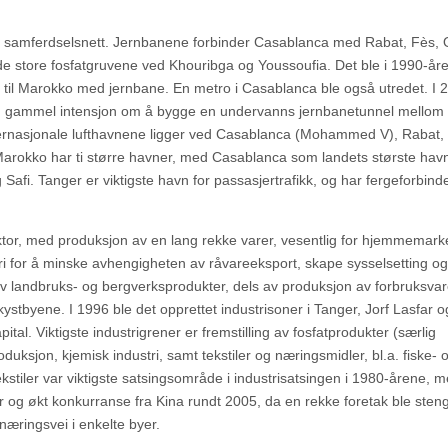
gd samferdselsnett. Jernbanene forbinder Casablanca med Rabat, Fès, 
e store fosfatgruvene ved Khouribga og Youssoufia. Det ble i 1990-år
a til Marokko med jernbane. En metro i Casablanca ble også utredet. I 
n gammel intensjon om å bygge en undervanns jernbanetunnel mellom 
internasjonale lufthavnene ligger ved Casablanca (Mohammed V), Rabat,
. Marokko har ti større havner, med Casablanca som landets største hav
afi. Tanger er viktigste havn for passasjertrafikk, og har fergeforbin
ktor, med produksjon av en lang rekke varer, vesentlig for hjemmemark
ri for å minske avhengigheten av råvareeksport, skape sysselsetting og
av landbruks- og bergverksprodukter, dels av produksjon av forbruksvar
ystbyene. I 1996 ble det opprettet industrisoner i Tanger, Jorf Lasfar o
ital. Viktigste industrigrener er fremstilling av fosfatprodukter (særlig
duksjon, kjemisk industri, samt tekstiler og næringsmidler, bl.a. fiske- 
stiler var viktigste satsingsområde i industrisatsingen i 1980-årene, 
r og økt konkurranse fra Kina rundt 2005, da en rekke foretak ble sten
næringsvei i enkelte byer.