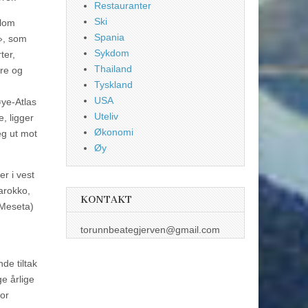
Restauranter
Ski
llom
Spania
d», som
Sykdom
ter,
Thailand
ære og
Tyskland
USA
ye-Atlas
Uteliv
, ligger
Økonomi
eg ut mot
Øy
er i vest
Marokko,
KONTAKT
 Meseta)
torunnbeategjerven@gmail.com
de tiltak
e årlige
for