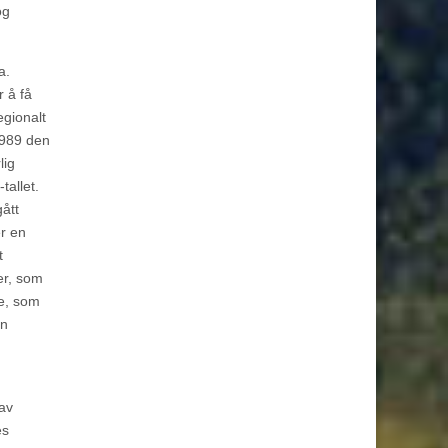
og
a.
r å få
egionalt
1989 den
lig
tallet.
ått
r en
t
er, som
ne, som
en
 av
es