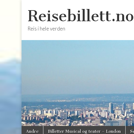
Reisebillett.no
Reis i hele verden
Skip
Main
Andre
Billetter Musical og teater – London
S