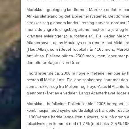
Marokko – geologi og landformer. Marokko omfatter man
Afrikas sletteland og det alpine fjellsystemet. Det domi
strekker seg gjennom landet i retning sørvest–nordøst. D
mens de yngre foldingsbergartene mest er fra jura og kri
kvartære avleiringer (bl.a. fosfatleier). Fjellkjeden Me
Atlanterhavet, og av Moulouya som renner mot Middelha
(Haut Atlas), som i Jebel Toubkal når 4165 moh., Marokko
Anti-Atlas. Fjellene når ca. 2500 moh., men ligner mer p
den ofte tørrlagte elven Draa.
I nord løper de ca. 2000 m høye Riffjellene i en bue av h
nesten til Melilla i øst. Fjellene senker seg i sør mot d
som strekker seg fra Mellom- og Høye-Atlas til Atlanter
gjennomskåret av elvedaler. Langs Atlanterhavet ligger 
Marokko – befolkning. Folketallet ble i 2005 beregnet til
kombinasjon med synkende dødelighet har dette resultert 
i 1960-årene hadde lenge liten suksess, bl.a. på grunn 
folketilveksten kommet ned i 1,7 % (mot f.eks. 2,5 % 195