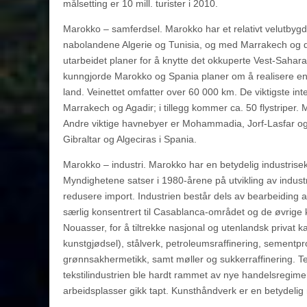
målsetting er 10 mill. turister i 2010.
Marokko – samferdsel. Marokko har et relativt velutby
nabolandene Algerie og Tunisia, og med Marrakech og d
utarbeidet planer for å knytte det okkuperte Vest-Sahar
kunngjorde Marokko og Spania planer om å realisere e
land. Veinettet omfatter over 60 000 km. De viktigste 
Marrakech og Agadir; i tillegg kommer ca. 50 flystriper
Andre viktige havnebyer er Mohammadia, Jorf-Lasfar og S
Gibraltar og Algeciras i Spania.
Marokko – industri. Marokko har en betydelig industrise
Myndighetene satser i 1980-årene på utvikling av indust
redusere import. Industrien består dels av bearbeiding 
særlig konsentrert til Casablanca-området og de øvrige k
Nouasser, for å tiltrekke nasjonal og utenlandsk privat kap
kunstgjødsel), stålverk, petroleumsraffinering, sementpro
grønnsakhermetikk, samt møller og sukkerraffinering. Tek
tekstilindustrien ble hardt rammet av nye handelsregime
arbeidsplasser gikk tapt. Kunsthåndverk er en betydelig 