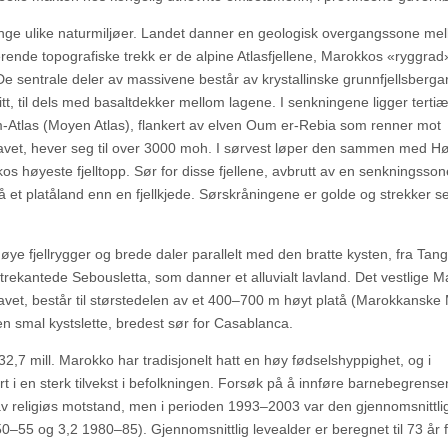
ge ulike naturmiljøer. Landet danner en geologisk overgangssone me
nerende topografiske trekk er de alpine Atlasfjellene, Marokkos «ryggra
e sentrale deler av massivene består av krystallinske grunnfjellsbergar
tt, til dels med basaltdekker mellom lagene. I senkningene ligger terti
llom-Atlas (Moyen Atlas), flankert av elven Oum er-Rebia som renner mot
vet, hever seg til over 3000 moh. I sørvest løper den sammen med Hø
s høyeste fjelltopp. Sør for disse fjellene, avbrutt av en senkningssone
å et platåland enn en fjellkjede. Sørskråningene er golde og strekker s
øye fjellrygger og brede daler parallelt med den bratte kysten, fra Tang
en trekantede Sebousletta, som danner et alluvialt lavland. Det vestlige 
havet, består til størstedelen av et 400–700 m høyt platå (Marokkanske
en smal kystslette, bredest sør for Casablanca.
 32,7 mill. Marokko har tradisjonelt hatt en høy fødselshyppighet, og i
i en sterk tilvekst i befolkningen. Forsøk på å innføre barnebegrensen
av religiøs motstand, men i perioden 1993–2003 var den gjennomsnittlig
0–55 og 3,2 1980–85). Gjennomsnittlig levealder er beregnet til 73 år 