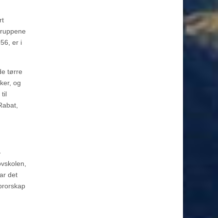
rt
 gruppene
56, er i
de tørre
ker, og
til
Rabat,
-
ovskolen,
ar det
-brorskap