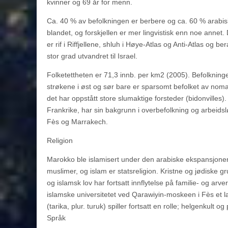
kvinner og 69 år for menn.
Ca. 40 % av befolkningen er berbere og ca. 60 % arabisk
blandet, og forskjellen er mer lingvistisk enn noe annet.
er rif i Riffjellene, shluh i Høye-Atlas og Anti-Atlas og b
stor grad utvandret til Israel.
Folketettheten er 71,3 innb. per km2 (2005). Befolkninge
strøkene i øst og sør bare er sparsomt befolket av nom
det har oppstått store slumaktige forsteder (bidonvilles)
Frankrike, har sin bakgrunn i overbefolkning og arbeids
Fès og Marrakech.
Religion
Marokko ble islamisert under den arabiske ekspansjonen 
muslimer, og islam er statsreligion. Kristne og jødiske
og islamsk lov har fortsatt innflytelse på familie- og arv
islamske universitetet ved Qarawiyin-moskeen i Fès et 
(tarika, plur. turuk) spiller fortsatt en rolle; helgenkult o
Språk