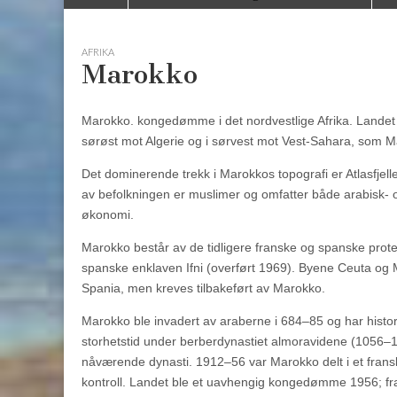
to
menu
content
AFRIKA
Marokko
Marokko. kongedømme i det nordvestlige Afrika. Landet h
sørøst mot Algerie og i sørvest mot Vest-Sahara, som M
Det dominerende trekk i Marokkos topografi er Atlasfjel
av befolkningen er muslimer og omfatter både arabisk- og
økonomi.
Marokko består av de tidligere franske og spanske prot
spanske enklaven Ifni (overført 1969). Byene Ceuta og M
Spania, men kreves tilbakeført av Marokko.
Marokko ble invadert av araberne i 684–85 og har histo
storhetstid under berberdynastiet almoravidene (1056–11
nåværende dynasti. 1912–56 var Marokko delt i et fransk
kontroll. Landet ble et uavhengig kongedømme 1956; fra