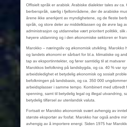
Offisielt språk er arabisk. Arabiske dialekter tales av ca
berberspråk, særlig i fjellområdene, der de arabiske mus
årene ikke anerkjent av myndighetene, og de fleste ber
språk, og store deler av middelklassen og de øvre lag av f
administrasjon og utdannelse vært prioritert politikk, sl
høyere utdanning og i den økonomiske sektoren er frans
Marokko – næringsliv og økonomisk utvikling. Marokko har
og landets økonomi er sårbart for bl.a. klimatiske og a
tap av eksportinntekter, og fører samtidig til at matvare
Marokkos befolkning på landsbygda, og ca. 40 % var syss
arbeidsledighet et betydelig økonomisk og sosialt proble
befolkningen på landsbasis, og ca. 350 000 ungdommer 
arbeidsplasser i samme tempo. Kombinert med utbredt fat
spenning, samt til betydelig legal og illegal utvandring,
betydelig tilførsel av utenlandsk valuta.
Fortsatt er Marokko økonomisk svært avhengig av inntek
største eksportør av fosfat. Marokko har også andre min
avhengig av å importere energi. Siden 1975 har Marokko 