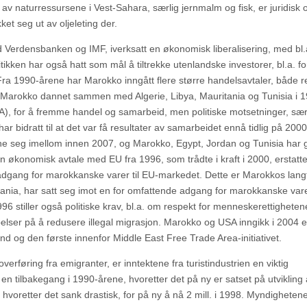
v naturressursene i Vest-Sahara, særlig jernmalm og fisk, er juridisk 
ket seg ut av oljeleting der.
Verdensbanken og IMF, iverksatt en økonomisk liberalisering, med bl.
tikken har også hatt som mål å tiltrekke utenlandske investorer, bl.a. fo
Fra 1990-årene har Marokko inngått flere større handelsavtaler, både r
. Marokko dannet sammen med Algerie, Libya, Mauritania og Tunisia i 
, for å fremme handel og samarbeid, men politiske motsetninger, sær
 bidratt til at det var få resultater av samarbeidet ennå tidlig på 2000-
ne seg imellom innen 2007, og Marokko, Egypt, Jordan og Tunisia har g
økonomisk avtale med EU fra 1996, som trådte i kraft i 2000, erstatte
adgang for marokkanske varer til EU-markedet. Dette er Marokkos lang
pania, har satt seg imot en for omfattende adgang for marokkanske var
996 stiller også politiske krav, bl.a. om respekt for menneskerettighete
belser på å redusere illegal migrasjon. Marokko og USA inngikk i 2004 
nd og den første innenfor Middle East Free Trade Area-initiativet.
overføring fra emigranter, er inntektene fra turistindustrien en viktig
 en tilbakegang i 1990-årene, hvoretter det på ny er satset på utvikling
 hvoretter det sank drastisk, for på ny å nå 2 mill. i 1998. Myndigheten