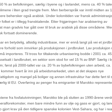
. 60 % av befolkningen, særlig i byene og i lavlandet, mens ca. 40 % tale
limene i liten grad trengte frem. Men berberspråk var inntil midten av 
bere behersker også arabisk. Under kolonitiden var fransk administrasj
olket er i tillegg fransktalende. Etter frigjøringen har arabisering av
ik at man gradvis har gått over til bruk av arabisk på disse områdene. M
k fortsatt dominerende.
 en betydelig, allsidig industribase, mer er ennå langt på vei et jordb
ndre forhold som innvirker på produksjonen i jordbruket. Lav produksjon
r må importeres. Til tross for tiltakende urbanisering bodde i 2001 ca. 4
elsatt i landbruket, en sektor som stod for vel 15 % av BNP. Særlig i 
m; først på 2000-tallet var ca. 20 % av bybefolkningen uten arbeid, ca
kommer hvert år inn på arbeidsmarkedet, uten at det skapes nye
tigdom og mangel på boliger og annen infrastruktur har dette ført til s
 særlig til EU. Overføring av penger fra emigranter til Marokko represent
tene fra fosfatutvinningen; Marokko ble på slutten av 1990-årene ver
eralforekomster, men bare mindre funn av olje og gass er gjort, og lan
gjort krav på den tidligere spanske kolonien Vest-Sahara, og har i real