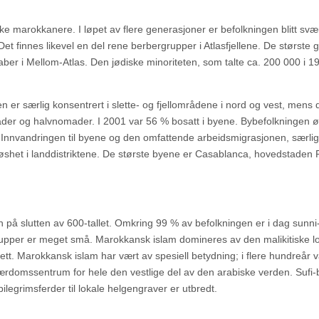
e marokkanere. I løpet av flere generasjoner er befolkningen blitt svæ
 Det finnes likevel en del rene berbergrupper i Atlasfjellene. De største
eraber i Mellom-Atlas. Den jødiske minoriteten, som talte ca. 200 000 i 19
n er særlig konsentrert i slette- og fjellområdene i nord og vest, mens 
ader og halvnomader. I 2001 var 56 % bosatt i byene. Bybefolkningen ø
. Innvandringen til byene og den omfattende arbeidsmigrasjonen, særlig 
løshet i landdistriktene. De største byene er Casablanca, hovedstaden 
på slutten av 600-tallet. Omkring 99 % av befolkningen er i dag sunni
 grupper er meget små. Marokkansk islam domineres av den malikitiske l
erett. Marokkansk islam har vært av spesiell betydning; i flere hundreår v
lærdomssentrum for hele den vestlige del av den arabiske verden. Sufi
g pilegrimsferder til lokale helgengraver er utbredt.