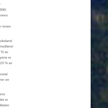
r
1990-
onens
en innen
ruksland,
 medfører
5 % av
byene er
. 10 % av
osial
erer en
dens
det er
iteten