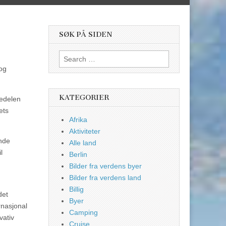
SØK PÅ SIDEN
Search
for:
 og
KATEGORIER
tedelen
ets
Afrika
Aktiviteter
ende
Alle land
l
Berlin
Bilder fra verdens byer
Bilder fra verdens land
Billig
det
Byer
rnasjonal
Camping
vativ
Cruise