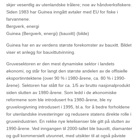
skjer vesentlig av utenlandske trålere; noe av håndverksfiskere.
Siden 1983 har Guinea inngått avtaler med EU for fiske i
farvannene.
Bergverk, energi
Guinea (Bergverk, energi) (bauxitt) (bilde)
Guinea har en av verdens største forekomster av bauxitt. Bildet
viser et anlegg for bauxittutvinning.
Gruvesektoren er den mest dynamiske sektor i landets
økonomi, og står for langt den største andelen av de offisielle
eksportinntektene (over 90 % i 1980-årene, ca. 80 % i 1990-
årene). Sektoren har stått for ca. 1/5 av brutto nasjonalprodukt
siden slutten av 1980-årene. Som ledd i de økonomiske
reformene som ble introdusert fra 1980-årene, ble ny
gruvelovgivning introdusert i 1995, bl.a. for å bedre forholdene
for utenlandske investeringer og redusere statens direkte rolle i
gruveindustrien. En rekke nye letelisenser ble gitt på slutten av
1990-årene. Ved inngangen til 2000-tallet ble bauxitt, diamanter
og gull kommersielt utvunnet, med utsikter til at også påviste