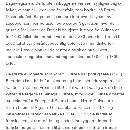
Baga-regionen. De første innbyggerne var sannsynligvis baga-
folket, et samler-, jeger- og fiskerfolk, som holdt til på Fouta
Djalon-platået. Bagaene ble senere fordrevet til kysten av
susuene, som var bofaste i øvre del av Nigerdalen, hvor de
grunnla Mali-imperiet. Den eldste kjente historie fra Guinea er
fra 1000-tallet, da området var en del av Ghana-riket. Frem til
1400-tallet var området vesentlig befolket av mandinke-folk;
malinke i øst, dialonke i de sentrale strøk og susu i vest.
Toucouleur- og fulani-innvandring fant sted på 1400- og 1500-
tallet.
De første europeere som kom til Guinea var portugisere (1445).
Etter dem kom både franskmenn og briter, som drev sporadisk
handel på kysten. Frem til 1800-tallet var det vanlig å kalle hele
kysten fra Nigeria til Senegal Guinea, hvor Øvre Guinea omfattet
strekningen fra Senegal til Sierra Leone, Nedre Guinea fra
Sierra Leone til Nigeria. Guinea ble fransk koloni i 1891 og
innlemmet i Fransk Vest-Afrika i 1904. I 1946 ble landet et
fransk oversjøisk område, og landets innbyggere dermed
franske borgere, med rett til å sende deputerte til den franske