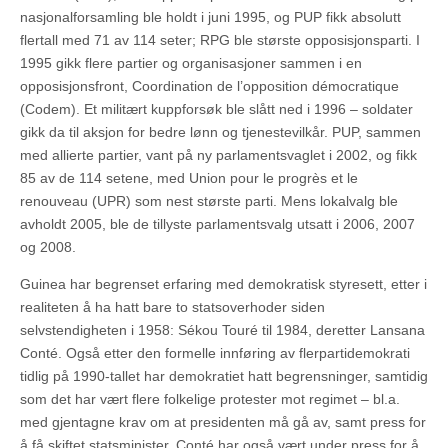
nasjonalforsamling ble holdt i juni 1995, og PUP fikk absolutt
flertall med 71 av 114 seter; RPG ble største opposisjonsparti. I
1995 gikk flere partier og organisasjoner sammen i en
opposisjonsfront, Coordination de l’opposition démocratique
(Codem). Et militært kuppforsøk ble slått ned i 1996 – soldater
gikk da til aksjon for bedre lønn og tjenestevilkår. PUP, sammen
med allierte partier, vant på ny parlamentsvaglet i 2002, og fikk
85 av de 114 setene, med Union pour le progrès et le
renouveau (UPR) som nest største parti. Mens lokalvalg ble
avholdt 2005, ble de tillyste parlamentsvalg utsatt i 2006, 2007
og 2008.
Guinea har begrenset erfaring med demokratisk styresett, etter i
realiteten å ha hatt bare to statsoverhoder siden
selvstendigheten i 1958: Sékou Touré til 1984, deretter Lansana
Conté. Også etter den formelle innføring av flerpartidemokrati
tidlig på 1990-tallet har demokratiet hatt begrensninger, samtidig
som det har vært flere folkelige protester mot regimet – bl.a.
med gjentagne krav om at presidenten må gå av, samt press for
å få skiftet statsminister. Conté har også vært under press for å