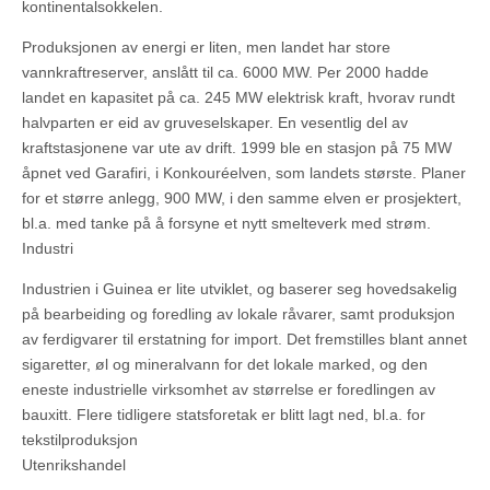
kontinentalsokkelen.
Produksjonen av energi er liten, men landet har store
vannkraftreserver, anslått til ca. 6000 MW. Per 2000 hadde
landet en kapasitet på ca. 245 MW elektrisk kraft, hvorav rundt
halvparten er eid av gruveselskaper. En vesentlig del av
kraftstasjonene var ute av drift. 1999 ble en stasjon på 75 MW
åpnet ved Garafiri, i Konkouréelven, som landets største. Planer
for et større anlegg, 900 MW, i den samme elven er prosjektert,
bl.a. med tanke på å forsyne et nytt smelteverk med strøm.
Industri
Industrien i Guinea er lite utviklet, og baserer seg hovedsakelig
på bearbeiding og foredling av lokale råvarer, samt produksjon
av ferdigvarer til erstatning for import. Det fremstilles blant annet
sigaretter, øl og mineralvann for det lokale marked, og den
eneste industrielle virksomhet av størrelse er foredlingen av
bauxitt. Flere tidligere statsforetak er blitt lagt ned, bl.a. for
tekstilproduksjon
Utenrikshandel