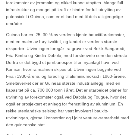
forekomster av jernmalm og nikkel kunne utnyttes. Mangelfull
infrastruktur og mangel på kraft er hindre for full utnytting av
potensialet i Guinea, som er et land med til dels utilgjengelige
områder.
Guinea har ca. 25–30 % av verdens kjente bauxittforekomster,
med en malm av høy kvalitet, og landet er verdens største
eksportør. Utvinningen foregår fra gruver ved Boké-Sangaredi,
Fria-Kimbo og Kindia-Debele, med førstnevnte som den største.
Derfra er det bygd et jernbanespor til en nyanlagt havn ved
Kamsar, hvorfra malmen skipes ut. Utvinningen begynte ved
Fria i 1930-årene, og foredling til aluminiumoksid i 1960-årene.
Smelteverket der er Guineas største industrianlegg, med en
kapasitet på ca. 700 000 tonn i året. Det er utarbeidet planer for
utvinning av forekomster også ved Dabola og Tougué, hvor det
også er prosjektert et anlegg for fremstilling av aluminium. En
rekke utenlandske selskap har vært involvert i bauxitt-
utvinningen, gjerne i konsortier og i joint venture-samarbeid med
den guineanske stat.