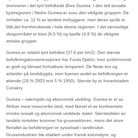
dominerer i det tynt befolkede Øvre Guinea. I den tett bosatte
kystregionen i Nedre Guinea er susu den viktigste gruppen. De
omfatter ca. 11 % av landets innbyggere, men deres språk er
blitt det fremherskende i hele denne regionen. I det sørvestlige
skogområdet er kissi (6,5 %) og kpelle (4,8 %) de viktigste
etniske grupper.
Guinea er relativt tynt befolket (37,6 per km2). Den største
befolkningskonsentrasjonen har Fouta Djalon, hvor jordsmonnet
er godt og klimaet forholdsvis temperert. De fleste bor og
arbeider på landsbygda, men byenes andel av befolkningen er
økende (28 % 2003 mot 5 % 1950). Største by er hovedstaden
Conakry.
Guinea – næringsliv og økonomisk utvikling. Guinea er et av
Afrikas mest ressursrike land, med likevel et av kontinentets
mindre sosialt og økonomisk utviklede stater. Størstedelen av
landets inntekter kommer fra gruvesektoren, mens det store
flertallet av befolkningen er sysselsatt i landbruket.
Gruveindustrien ble etablert under fransk kolonistyre, og