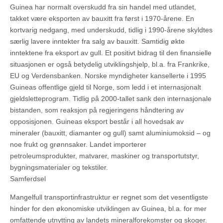
Guinea har normalt overskudd fra sin handel med utlandet,
takket være eksporten av bauxitt fra først i 1970-årene. En
kortvarig nedgang, med underskudd, tidlig i 1990-årene skyldtes
særlig lavere inntekter fra salg av bauxitt. Samtidig økte
inntektene fra eksport av gull. Et positivt bidrag til den finansielle
situasjonen er også betydelig utviklingshjelp, bl.a. fra Frankrike,
EU og Verdensbanken. Norske myndigheter kansellerte i 1995
Guineas offentlige gjeld til Norge, som ledd i et internasjonalt
gjeldsletteprogram. Tidlig på 2000-tallet sank den internasjonale
bistanden, som reaksjon på regjeringens håndtering av
opposisjonen. Guineas eksport består i all hovedsak av
mineraler (bauxitt, diamanter og gull) samt aluminiumoksid – og
noe frukt og grønnsaker. Landet importerer
petroleumsprodukter, matvarer, maskiner og transportutstyr,
bygningsmaterialer og tekstiler.
Samferdsel
Mangelfull transportinfrastruktur er regnet som det vesentligste
hinder for den økonomiske utviklingen av Guinea, bl.a. for mer
omfattende utnytting av landets mineralforekomster og skoger.