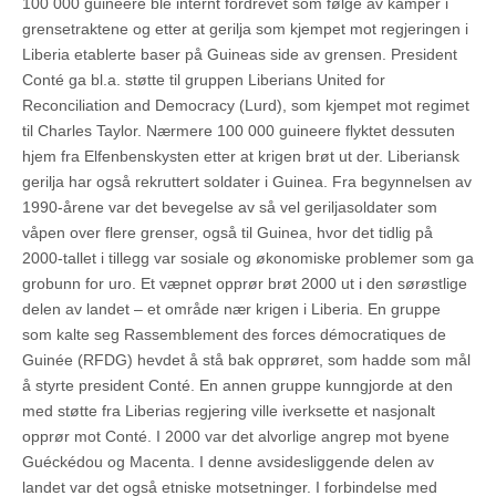
100 000 guineere ble internt fordrevet som følge av kamper i
grensetraktene og etter at gerilja som kjempet mot regjeringen i
Liberia etablerte baser på Guineas side av grensen. President
Conté ga bl.a. støtte til gruppen Liberians United for
Reconciliation and Democracy (Lurd), som kjempet mot regimet
til Charles Taylor. Nærmere 100 000 guineere flyktet dessuten
hjem fra Elfenbenskysten etter at krigen brøt ut der. Liberiansk
gerilja har også rekruttert soldater i Guinea. Fra begynnelsen av
1990-årene var det bevegelse av så vel geriljasoldater som
våpen over flere grenser, også til Guinea, hvor det tidlig på
2000-tallet i tillegg var sosiale og økonomiske problemer som ga
grobunn for uro. Et væpnet opprør brøt 2000 ut i den sørøstlige
delen av landet – et område nær krigen i Liberia. En gruppe
som kalte seg Rassemblement des forces démocratiques de
Guinée (RFDG) hevdet å stå bak opprøret, som hadde som mål
å styrte president Conté. En annen gruppe kunngjorde at den
med støtte fra Liberias regjering ville iverksette et nasjonalt
opprør mot Conté. I 2000 var det alvorlige angrep mot byene
Guéckédou og Macenta. I denne avsidesliggende delen av
landet var det også etniske motsetninger. I forbindelse med