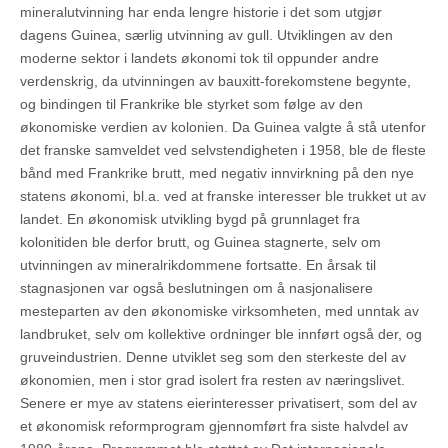
mineralutvinning har enda lengre historie i det som utgjør
dagens Guinea, særlig utvinning av gull. Utviklingen av den
moderne sektor i landets økonomi tok til oppunder andre
verdenskrig, da utvinningen av bauxitt-forekomstene begynte,
og bindingen til Frankrike ble styrket som følge av den
økonomiske verdien av kolonien. Da Guinea valgte å stå utenfor
det franske samveldet ved selvstendigheten i 1958, ble de fleste
bånd med Frankrike brutt, med negativ innvirkning på den nye
statens økonomi, bl.a. ved at franske interesser ble trukket ut av
landet. En økonomisk utvikling bygd på grunnlaget fra
kolonitiden ble derfor brutt, og Guinea stagnerte, selv om
utvinningen av mineralrikdommene fortsatte. En årsak til
stagnasjonen var også beslutningen om å nasjonalisere
mesteparten av den økonomiske virksomheten, med unntak av
landbruket, selv om kollektive ordninger ble innført også der, og
gruveindustrien. Denne utviklet seg som den sterkeste del av
økonomien, men i stor grad isolert fra resten av næringslivet.
Senere er mye av statens eierinteresser privatisert, som del av
et økonomisk reformprogram gjennomført fra siste halvdel av