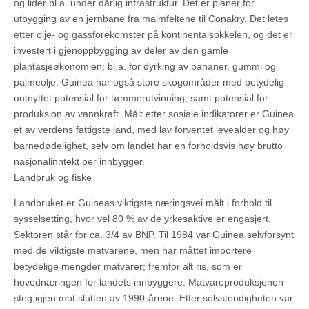
og lider bl.a. under dårlig infrastruktur. Det er planer for
utbygging av en jernbane fra malmfeltene til Conakry. Det letes
etter olje- og gassforekomster på kontinentalsokkelen, og det er
investert i gjenoppbygging av deler av den gamle
plantasjeøkonomien; bl.a. for dyrking av bananer, gummi og
palmeolje. Guinea har også store skogområder med betydelig
uutnyttet potensial for tømmerutvinning, samt potensial for
produksjon av vannkraft. Målt etter sosiale indikatorer er Guinea
et av verdens fattigste land, med lav forventet levealder og høy
barnedødelighet, selv om landet har en forholdsvis høy brutto
nasjonalinntekt per innbygger.
Landbruk og fiske
Landbruket er Guineas viktigste næringsvei målt i forhold til
sysselsetting, hvor vel 80 % av de yrkesaktive er engasjert.
Sektoren står for ca. 3/4 av BNP. Til 1984 var Guinea selvforsynt
med de viktigste matvarene, men har måttet importere
betydelige mengder matvarer; fremfor alt ris, som er
hovednæringen for landets innbyggere. Matvareproduksjonen
steg igjen mot slutten av 1990-årene. Etter selvstendigheten var