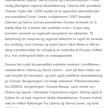
nabolandene Liberia, Sierra Leone og Elfenbenskysten – med
mulig ytterligere regional destabilisering. Liberias tidl. president
Charles Taylor ble i 2005 knyttet til et rapportert attentatforsøk
mot president Conté. Under urolighetene i 2007 besøkte
Liberias og Sierra Leones presidenter Guinea et besøk for å
drøfte tiltak for å hindre den politiske uroen i å spre seg,
innenfor rammen av regionalt samarbeid om sikkerhet. Til
bekymring for nasjonal og regional sikkerhet er også de seneste
års utvikling, hvor Guinea og andre land i Vest-Afrika er blitt et
viktig transittområde for smugling av narkotika til Europa, hvilket
bl.a. har undergravd deler av statsapparatet.
Guinea ble rundt årtusenskiftet indirekte involvert i konfliktene i
nabolandene Liberia og Sierra Leone – som på flere måter var
nært knyttet til hverandre, og som også medførte destabilisering
av Guinea. Borgerkrigen i et tredje naboland, Elfenbenskysten,
fra 2000/01, borgerkrigen i Guinea-Bissau, samt etnisk uro i
Ghana og opprør i Senegals Casamance-region, bidrog også til
frykten for at hele regionen skulle destabiliseres. Guinea mottok
nær en million flyktninger fra Liberia og Sierra Leone, og inntil