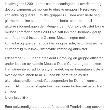
lokalvalgene i 2001 kom disse motsetningene til overflaten, og
det ble sammenstøt mellom to etniske grupper i Nzerekore –
konianke og guerze. Etniske grupper i Guinea assosierte seg
gjerne med sine stammefrender i Liberia, som støttet ulike
aktører i borgerkrigen der. Regjeringen i Conakry utrustet lokale
militser i området, som i 2000 ble satt inn mot liberiansk gerilja
som forsøkte å invadere Guinea. Motsetningen mellom
konianke og guerze har også en religiøs side, hvor førstnevnte
er vesentlig muslimsk, sistnevnte kristne og animister.
I desember 2008 døde president Conté, og en gruppe offiserer,
under ledelse av kaptein Moussa Dadis Camara, grep makten.
Han utnevnte et råd for å styre landet, og militærjuntaen lovte å
avholde valg innen to år. Guinea ble som følge av det
ukonstitusjonelle maktskriftet suspendert fra Den afrikanske
union (AU). Kuppet skapte frykt i regionen for fornyet ustabilitet i
Guinea.
Utenrikspolitikk
Etter selvstendigheten bedret forholdet til Frankrike seg utover i