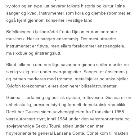
xylofon og en type lutt bevarer folkets historie og kultur i sine
sanger og kvad. Instrumenter som kora og djembe (tromme) er
også kjent gjennom konserter i vestlige land.
Befolkningen i fjellområdet Fouta Djalon er dominerende
muslimsk. Her er sangen enstemmig. Det mest utbredte
instrumentet er fløyte, men ellers forekommer énstrengsfele,
musikkbue og énstrengslutt.
Blant folkene i den nordlige savanneregionen spiller musikk en
særlig viktig rolle under overgangsriter. Sangen er énstemmig
og rytmen markeres med tromme, metallbjeller og ankelbjeller.
Xylofon forekommer, ellers dominerer blåseinstrumenter.
Guinea – forfatning og politisk system, rettsvesen. Guinea er en
enhetsstatlig, presidentstyrt og formelt demokratisk republikk.
Reelt har Guinea siden uavhengigheten fra Frankrike i 1958
vært autoritært styrt, inntil 1984 under den venstreorienterte og
sovjetvennlige Sekou Touré, siden under den mer
høyreorienterte general Lansana Conté. Conté kom til makten