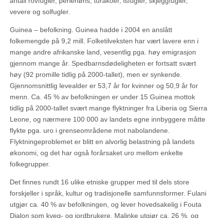
antall rovfugler, perlehøns, turakoer, isfugler, skjeggfugler,
vevere og solfugler.
Guinea – befolkning. Guinea hadde i 2004 en anslått
folkemengde på 9,2 mill. Folketilveksten har vært lavere enn i
mange andre afrikanske land, vesentlig pga. høy emigrasjon
gjennom mange år. Spedbarnsdødeligheten er fortsatt svært
høy (92 promille tidlig på 2000-tallet), men er synkende.
Gjennomsnittlig levealder er 53,7 år for kvinner og 50,9 år for
menn. Ca. 45 % av befolkningen er under 15 Guinea mottok
tidlig på 2000-tallet svært mange flyktninger fra Liberia og Sierra
Leone, og nærmere 100 000 av landets egne innbyggere måtte
flykte pga. uro i grenseområdene mot nabolandene.
Flyktningeproblemet er blitt en alvorlig belastning på landets
økonomi, og det har også forårsaket uro mellom enkelte
folkegrupper.
Det finnes rundt 16 ulike etniske grupper med til dels store
forskjeller i språk, kultur og tradisjonelle samfunnsformer. Fulani
utgjør ca. 40 % av befolkningen, og lever hovedsakelig i Fouta
Djalon som kveg- og jordbrukere. Malinke utgjør ca. 26 %, og