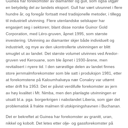
Guinea har forekomster av diamanter og gull, som også utgjør
en betydelig del av landets eksport. Gull har vært utvunnet i flere
hundre år, og foregår fortsatt med tradisjonelle metoder, i tillegg
til industriell utvinning. Flere utenlandske selskaper har
engasjert seg i sektoren; blant disse norske Guinor Gold
Corporation, med Léro-gruven, åpnet 1995, som største
investering. Utvinning av diamanter skjer både individuelt og
industrielt, og mye av den ukontrollerte utvinningen er blitt
smuglet ut av landet. Det største volumet utvinnes ved Aredor-
gruven ved Kerouane, som ble åpnet i 1930-årene, men
revitalisert i nyere tid. I den sørøstlige delen av landet finnes
store jernmalmforekomster som ble satt i produksjon 1981, etter
at forekomstene på Kaloumhalvøya nær Conakry var uttømt
etter drift fra 1953. Det er påvist verdifulle forekomster av jern
av høy kvalitet i Mt. Nimba, men den planlagte utvinningen er
utsatt bl.a. pga. borgerkrigen i nabolandet Liberia, som gjør det
problematisk å frakte malmen til utskipningshavnen i Buchanan.
Det er bekreftet at Guinea har forekomster av granitt, uran,
nikkel og kobolt. Det letes etter olje- og gassforekomster på