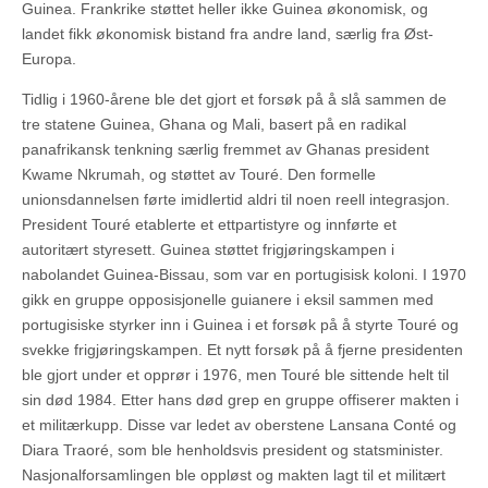
Guinea. Frankrike støttet heller ikke Guinea økonomisk, og
landet fikk økonomisk bistand fra andre land, særlig fra Øst-
Europa.
Tidlig i 1960-årene ble det gjort et forsøk på å slå sammen de
tre statene Guinea, Ghana og Mali, basert på en radikal
panafrikansk tenkning særlig fremmet av Ghanas president
Kwame Nkrumah, og støttet av Touré. Den formelle
unionsdannelsen førte imidlertid aldri til noen reell integrasjon.
President Touré etablerte et ettpartistyre og innførte et
autoritært styresett. Guinea støttet frigjøringskampen i
nabolandet Guinea-Bissau, som var en portugisisk koloni. I 1970
gikk en gruppe opposisjonelle guianere i eksil sammen med
portugisiske styrker inn i Guinea i et forsøk på å styrte Touré og
svekke frigjøringskampen. Et nytt forsøk på å fjerne presidenten
ble gjort under et opprør i 1976, men Touré ble sittende helt til
sin død 1984. Etter hans død grep en gruppe offiserer makten i
et militærkupp. Disse var ledet av oberstene Lansana Conté og
Diara Traoré, som ble henholdsvis president og statsminister.
Nasjonalforsamlingen ble oppløst og makten lagt til et militært