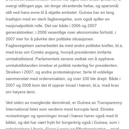
overgi stillingen pga. sin lenge skrantende helse, og spørsmål
stilt ved hans evne til å skjøtte embetet. Guinea har en lang
tradisjon med en sterk fagbevegelse, som også spiller en
nasjonalpolitisk rolle. Det var både i 2006 og 2007
generalstreiker; i 2006 vesentlige over økonomiske forhold, i
2007 mer for å påvirke den politiske situasjonen.
Fagbevegelsen samarbeidet da med andre politiske krefter, bl.a.
med krav om Contés avgang, hvorpå presidenten innførte
unntakstilstand. Parlamentets senere vedtak om å oppheve
unntakstilstanden innebar et politisk nederlag for presidenten.
Streiken i 2007, og andre protestaksjoner, førte til voldelige
sammenstøt med ordensmakten, og over 100 ble drept. Både i
2007 og 2008 kom det til opprør innad i hæren, bl.a. med krav
om høyere lønn.
Ved siden av manglende demokrati, er Guinea av Transparency
International listet som verdens mest korrupte land. Etniske
motsetninger og spenninger innad i hæren hører også med til
bildet, og det har vært frykt for borgerkrig også i Guinea, som i