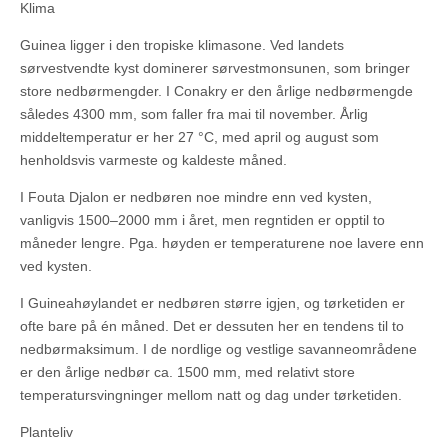
Klima
Guinea ligger i den tropiske klimasone. Ved landets
sørvestvendte kyst dominerer sørvestmonsunen, som bringer
store nedbørmengder. I Conakry er den årlige nedbørmengde
således 4300 mm, som faller fra mai til november. Årlig
middeltemperatur er her 27 °C, med april og august som
henholdsvis varmeste og kaldeste måned.
I Fouta Djalon er nedbøren noe mindre enn ved kysten,
vanligvis 1500–2000 mm i året, men regntiden er opptil to
måneder lengre. Pga. høyden er temperaturene noe lavere enn
ved kysten.
I Guineahøylandet er nedbøren større igjen, og tørketiden er
ofte bare på én måned. Det er dessuten her en tendens til to
nedbørmaksimum. I de nordlige og vestlige savanneområdene
er den årlige nedbør ca. 1500 mm, med relativt store
temperatursvingninger mellom natt og dag under tørketiden.
Planteliv