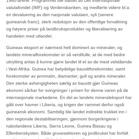
1980-årene. Programmet ble støttet av Det internasjonale
valutafondet (IMF) og Verdensbanken, og medførte videre bl.a.
en devaluering av den nasjonale valutaen, syli (senere
guineansk franc), sterk reduksjon av den offentlige forvaltning
og høyere priser på landbruksprodukter og liberalisering av
handelen med utlandet.
Guineas eksport er nærmest helt dominert av mineraler, og
landets mineralforekomster er så verdifulle, at de med bedre
utnytting antas å kunne gjøre landet til et av de mest velstående
i Vest-Afrika. Guinea har betydelige bauxittforekomster, samt
forekomster av jernmalm, diamanter, gull og andre mineraler.
Den sterke avhengigheten særlig av bauxitt gjør Guineas
økonomi sårbar for svingninger i prisen for denne varen på de
internasjonale markedene. En del av landets mineraleksport har
gått over havner i Liberia, og krigen der rammet derfor også
guineansk økonomi. Samtidig ble landet indirekte trukket inn i
den regionale destabiliseringen, gjennom borgerkrigene i
nabolandene Liberia, Sierra Leone, Guinea Bissau og
Elfenbenskysten. Både gruvesektoren og jordbruket har forfalt