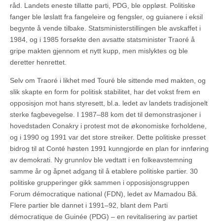
råd. Landets eneste tillatte parti, PDG, ble oppløst. Politiske
fanger ble løslatt fra fangeleire og fengsler, og guianere i eksil
begynte å vende tilbake. Statsministerstillingen ble avskaffet i
1984, og i 1985 forsøkte den avsatte statsminister Traoré å
gripe makten gjennom et nytt kupp, men mislyktes og ble
deretter henrettet.
Selv om Traoré i likhet med Touré ble sittende med makten, og
slik skapte en form for politisk stabilitet, har det vokst frem en
opposisjon mot hans styresett, bl.a. ledet av landets tradisjonelt
sterke fagbevegelse. I 1987–88 kom det til demonstrasjoner i
hovedstaden Conakry i protest mot de økonomiske forholdene,
og i 1990 og 1991 var det store streiker. Dette politiske presset
bidrog til at Conté høsten 1991 kunngjorde en plan for innføring
av demokrati. Ny grunnlov ble vedtatt i en folkeavstemning
samme år og åpnet adgang til å etablere politiske partier. 30
politiske grupperinger gikk sammen i opposisjonsgruppen
Forum démocratique national (FDN), ledet av Mamadou Bâ.
Flere partier ble dannet i 1991–92, blant dem Parti
démocratique de Guinée (PDG) – en revitalisering av partiet