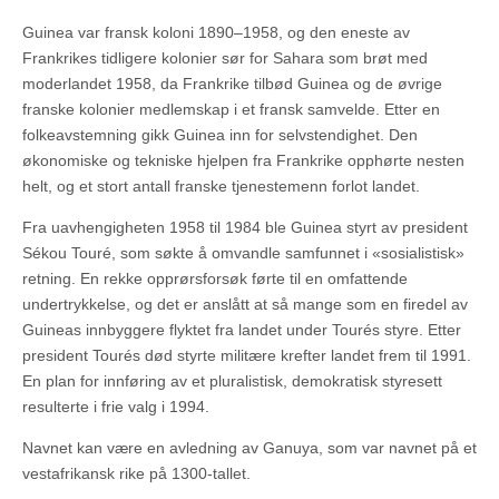
Guinea var fransk koloni 1890–1958, og den eneste av
Frankrikes tidligere kolonier sør for Sahara som brøt med
moderlandet 1958, da Frankrike tilbød Guinea og de øvrige
franske kolonier medlemskap i et fransk samvelde. Etter en
folkeavstemning gikk Guinea inn for selvstendighet. Den
økonomiske og tekniske hjelpen fra Frankrike opphørte nesten
helt, og et stort antall franske tjenestemenn forlot landet.
Fra uavhengigheten 1958 til 1984 ble Guinea styrt av president
Sékou Touré, som søkte å omvandle samfunnet i «sosialistisk»
retning. En rekke opprørsforsøk førte til en omfattende
undertrykkelse, og det er anslått at så mange som en firedel av
Guineas innbyggere flyktet fra landet under Tourés styre. Etter
president Tourés død styrte militære krefter landet frem til 1991.
En plan for innføring av et pluralistisk, demokratisk styresett
resulterte i frie valg i 1994.
Navnet kan være en avledning av Ganuya, som var navnet på et
vestafrikansk rike på 1300-tallet.