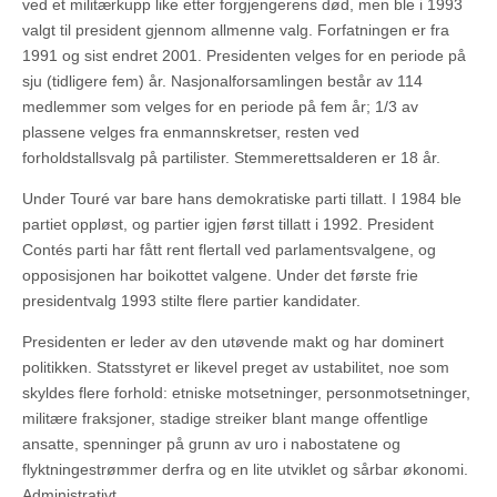
ved et militærkupp like etter forgjengerens død, men ble i 1993
valgt til president gjennom allmenne valg. Forfatningen er fra
1991 og sist endret 2001. Presidenten velges for en periode på
sju (tidligere fem) år. Nasjonalforsamlingen består av 114
medlemmer som velges for en periode på fem år; 1/3 av
plassene velges fra enmannskretser, resten ved
forholdstallsvalg på partilister. Stemmerettsalderen er 18 år.
Under Touré var bare hans demokratiske parti tillatt. I 1984 ble
partiet oppløst, og partier igjen først tillatt i 1992. President
Contés parti har fått rent flertall ved parlamentsvalgene, og
opposisjonen har boikottet valgene. Under det første frie
presidentvalg 1993 stilte flere partier kandidater.
Presidenten er leder av den utøvende makt og har dominert
politikken. Statsstyret er likevel preget av ustabilitet, noe som
skyldes flere forhold: etniske motsetninger, personmotsetninger,
militære fraksjoner, stadige streiker blant mange offentlige
ansatte, spenninger på grunn av uro i nabostatene og
flyktningestrømmer derfra og en lite utviklet og sårbar økonomi.
Administrativt