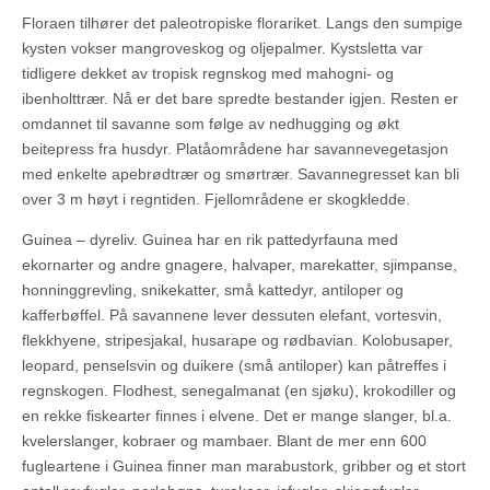
Floraen tilhører det paleotropiske florariket. Langs den sumpige
kysten vokser mangroveskog og oljepalmer. Kystsletta var
tidligere dekket av tropisk regnskog med mahogni- og
ibenholttrær. Nå er det bare spredte bestander igjen. Resten er
omdannet til savanne som følge av nedhugging og økt
beitepress fra husdyr. Platåområdene har savannevegetasjon
med enkelte apebrødtrær og smørtrær. Savannegresset kan bli
over 3 m høyt i regntiden. Fjellområdene er skogkledde.
Guinea – dyreliv. Guinea har en rik pattedyrfauna med
ekornarter og andre gnagere, halvaper, marekatter, sjimpanse,
honninggrevling, snikekatter, små kattedyr, antiloper og
kafferbøffel. På savannene lever dessuten elefant, vortesvin,
flekkhyene, stripesjakal, husarape og rødbavian. Kolobusaper,
leopard, penselsvin og duikere (små antiloper) kan påtreffes i
regnskogen. Flodhest, senegalmanat (en sjøku), krokodiller og
en rekke fiskearter finnes i elvene. Det er mange slanger, bl.a.
kvelerslanger, kobraer og mambaer. Blant de mer enn 600
fugleartene i Guinea finner man marabustork, gribber og et stort