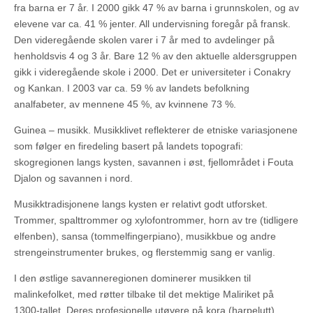
fra barna er 7 år. I 2000 gikk 47 % av barna i grunnskolen, og av
elevene var ca. 41 % jenter. All undervisning foregår på fransk.
Den videregående skolen varer i 7 år med to avdelinger på
henholdsvis 4 og 3 år. Bare 12 % av den aktuelle aldersgruppen
gikk i videregående skole i 2000. Det er universiteter i Conakry
og Kankan. I 2003 var ca. 59 % av landets befolkning
analfabeter, av mennene 45 %, av kvinnene 73 %.
Guinea – musikk. Musikklivet reflekterer de etniske variasjonene
som følger en firedeling basert på landets topografi:
skogregionen langs kysten, savannen i øst, fjellområdet i Fouta
Djalon og savannen i nord.
Musikktradisjonene langs kysten er relativt godt utforsket.
Trommer, spalttrommer og xylofontrommer, horn av tre (tidligere
elfenben), sansa (tommelfingerpiano), musikkbue og andre
strengeinstrumenter brukes, og flerstemmig sang er vanlig.
I den østlige savanneregionen dominerer musikken til
malinkefolket, med røtter tilbake til det mektige Maliriket på
1300-tallet. Deres profesjonelle utøvere på kora (harpelutt),