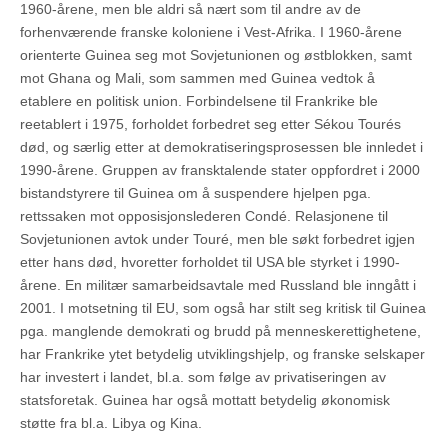
1960-årene, men ble aldri så nært som til andre av de
forhenværende franske koloniene i Vest-Afrika. I 1960-årene
orienterte Guinea seg mot Sovjetunionen og østblokken, samt
mot Ghana og Mali, som sammen med Guinea vedtok å
etablere en politisk union. Forbindelsene til Frankrike ble
reetablert i 1975, forholdet forbedret seg etter Sékou Tourés
død, og særlig etter at demokratiseringsprosessen ble innledet i
1990-årene. Gruppen av fransktalende stater oppfordret i 2000
bistandstyrere til Guinea om å suspendere hjelpen pga.
rettssaken mot opposisjonslederen Condé. Relasjonene til
Sovjetunionen avtok under Touré, men ble søkt forbedret igjen
etter hans død, hvoretter forholdet til USA ble styrket i 1990-
årene. En militær samarbeidsavtale med Russland ble inngått i
2001. I motsetning til EU, som også har stilt seg kritisk til Guinea
pga. manglende demokrati og brudd på menneskerettighetene,
har Frankrike ytet betydelig utviklingshjelp, og franske selskaper
har investert i landet, bl.a. som følge av privatiseringen av
statsforetak. Guinea har også mottatt betydelig økonomisk
støtte fra bl.a. Libya og Kina.