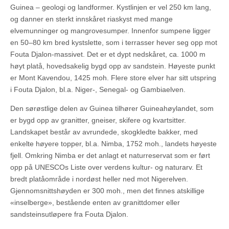
Guinea – geologi og landformer. Kystlinjen er vel 250 km lang,
og danner en sterkt innskåret riaskyst med mange
elvemunninger og mangrovesumper. Innenfor sumpene ligger
en 50–80 km bred kystslette, som i terrasser hever seg opp mot
Fouta Djalon-massivet. Det er et dypt nedskåret, ca. 1000 m
høyt platå, hovedsakelig bygd opp av sandstein. Høyeste punkt
er Mont Kavendou, 1425 moh. Flere store elver har sitt utspring
i Fouta Djalon, bl.a. Niger-, Senegal- og Gambiaelven.
Den sørøstlige delen av Guinea tilhører Guineahøylandet, som
er bygd opp av granitter, gneiser, skifere og kvartsitter.
Landskapet består av avrundede, skogkledte bakker, med
enkelte høyere topper, bl.a. Nimba, 1752 moh., landets høyeste
fjell. Omkring Nimba er det anlagt et naturreservat som er ført
opp på UNESCOs Liste over verdens kultur- og naturarv. Et
bredt platåområde i nordøst heller ned mot Nigerelven.
Gjennomsnittshøyden er 300 moh., men det finnes atskillige
«inselberge», bestående enten av granittdomer eller
sandsteinsutløpere fra Fouta Djalon.