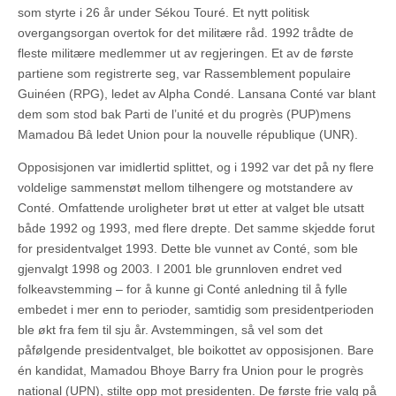
som styrte i 26 år under Sékou Touré. Et nytt politisk
overgangsorgan overtok for det militære råd. 1992 trådte de
fleste militære medlemmer ut av regjeringen. Et av de første
partiene som registrerte seg, var Rassemblement populaire
Guinéen (RPG), ledet av Alpha Condé. Lansana Conté var blant
dem som stod bak Parti de l’unité et du progrès (PUP)mens
Mamadou Bâ ledet Union pour la nouvelle république (UNR).
Opposisjonen var imidlertid splittet, og i 1992 var det på ny flere
voldelige sammenstøt mellom tilhengere og motstandere av
Conté. Omfattende uroligheter brøt ut etter at valget ble utsatt
både 1992 og 1993, med flere drepte. Det samme skjedde forut
for presidentvalget 1993. Dette ble vunnet av Conté, som ble
gjenvalgt 1998 og 2003. I 2001 ble grunnloven endret ved
folkeavstemming – for å kunne gi Conté anledning til å fylle
embedet i mer enn to perioder, samtidig som presidentperioden
ble økt fra fem til sju år. Avstemmingen, så vel som det
påfølgende presidentvalget, ble boikottet av opposisjonen. Bare
én kandidat, Mamadou Bhoye Barry fra Union pour le progrès
national (UPN), stilte opp mot presidenten. De første frie valg på