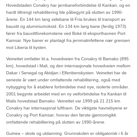
Hovedstaden Conakry har jernbaneforbindelse til Kankan, og en
hardt tiltrengt rehabilitering ble påbegynt på slutten av 1990-
årene. En 144 km lang sidebane til Fria brukes til transport av
bauxitt og aluminiumoksid. En 134 km lang bane (ferdig 1973)
fører fra bauxittforekomstene ved Boké til eksporthavnen Port
Kamsar. Nye baner er planlagt fra jernmalmfeltene nær grensen
mot Liberia til kysten.
Veinettet omfatter bl.a. hovedveien fra Conakry til Bamako (895
km), hovedstad i Mali, og den internasjonale hovedveien mellom
Dakar i Senegal og Abidjan i Elfenbenskysten. Veinettet har de
seneste år vært under omfattende rehabilitering, også med
nybygging for å etablere forbindelse med nye, isolerte områder.
2001 begynte arbeidet med en ny veiforbindelse fra Kankan til
Malis hovedstad Bamako. Veinettet var 1999 på 21 215 km.
Conakry har internasjonal lufthavn. De viktigste havnebyene er
Conakry og Port Kamsar; hvorav den første gjennomgikk
omfattende rehabilitering på slutten av 1990-årene.
Guinea – skole og utdanning. Grunnskolen er obligatorisk i 6 år