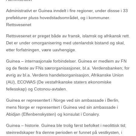
Administrativt er Guinea inndelt i fire regioner, under dissse i 33
prefekturer pluss hovedstadsområdet, og i kommuner.
Rettsvesenet
Rettsvesenet er preget både av fransk, islamsk og afrikansk rett.
Det er under omorganisering med utenlandsk bistand og skal,
etter forfatningen, være uavhengige.
Guinea – internasjonale forbindelser. Guinea er medlem av FN
og de fleste av FNs særorganisasjoner, bl.a. Verdensbanken; for
øvrig av bl.a. Verdens handelsorganisasjon, Afrikanske Union
(AU), ECOWAS (De vestafrikanske staters økonomiske
fellesskap) og Cotonou-avtalen.
Guinea er representert i Norge ved sin ambassade i Berlin,
mens Norge er representert i Guinea ved sin ambassade i
Abidjan (Elfenbenskysten) og konsulat i Conakry.
Guinea – historie. Guinea ble trolig først befolket i neolittisk tid;
steinredskaper fra denne perioden er funnet på vestkysten, i