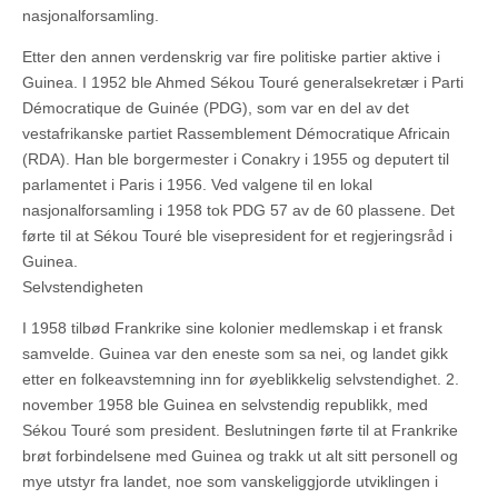
nasjonalforsamling.
Etter den annen verdenskrig var fire politiske partier aktive i
Guinea. I 1952 ble Ahmed Sékou Touré generalsekretær i Parti
Démocratique de Guinée (PDG), som var en del av det
vestafrikanske partiet Rassemblement Démocratique Africain
(RDA). Han ble borgermester i Conakry i 1955 og deputert til
parlamentet i Paris i 1956. Ved valgene til en lokal
nasjonalforsamling i 1958 tok PDG 57 av de 60 plassene. Det
førte til at Sékou Touré ble visepresident for et regjeringsråd i
Guinea.
Selvstendigheten
I 1958 tilbød Frankrike sine kolonier medlemskap i et fransk
samvelde. Guinea var den eneste som sa nei, og landet gikk
etter en folkeavstemning inn for øyeblikkelig selvstendighet. 2.
november 1958 ble Guinea en selvstendig republikk, med
Sékou Touré som president. Beslutningen førte til at Frankrike
brøt forbindelsene med Guinea og trakk ut alt sitt personell og
mye utstyr fra landet, noe som vanskeliggjorde utviklingen i