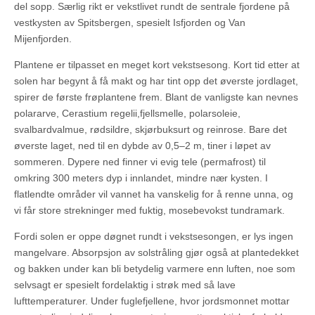
del sopp. Særlig rikt er vekstlivet rundt de sentrale fjordene på
vestkysten av Spitsbergen, spesielt Isfjorden og Van
Mijenfjorden.
Plantene er tilpasset en meget kort vekstsesong. Kort tid etter at
solen har begynt å få makt og har tint opp det øverste jordlaget,
spirer de første frøplantene frem. Blant de vanligste kan nevnes
polararve, Cerastium regelii,fjellsmelle, polarsoleie,
svalbardvalmue, rødsildre, skjørbuksurt og reinrose. Bare det
øverste laget, ned til en dybde av 0,5–2 m, tiner i løpet av
sommeren. Dypere ned finner vi evig tele (permafrost) til
omkring 300 meters dyp i innlandet, mindre nær kysten. I
flatlendte områder vil vannet ha vanskelig for å renne unna, og
vi får store strekninger med fuktig, mosebevokst tundramark.
Fordi solen er oppe døgnet rundt i vekstsesongen, er lys ingen
mangelvare. Absorpsjon av solstråling gjør også at plantedekket
og bakken under kan bli betydelig varmere enn luften, noe som
selvsagt er spesielt fordelaktig i strøk med så lave
lufttemperaturer. Under fuglefjellene, hvor jordsmonnet mottar