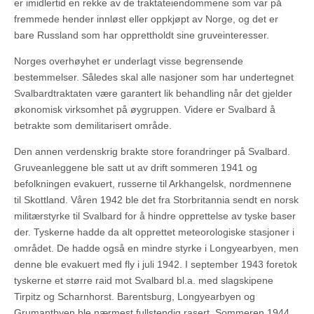
er imidlertid en rekke av de traktateiendommene som var på
fremmede hender innløst eller oppkjøpt av Norge, og det er
bare Russland som har opprettholdt sine gruveinteresser.
Norges overhøyhet er underlagt visse begrensende
bestemmelser. Således skal alle nasjoner som har undertegnet
Svalbardtraktaten være garantert lik behandling når det gjelder
økonomisk virksomhet på øygruppen. Videre er Svalbard å
betrakte som demilitarisert område.
Den annen verdenskrig brakte store forandringer på Svalbard.
Gruveanleggene ble satt ut av drift sommeren 1941 og
befolkningen evakuert, russerne til Arkhangelsk, nordmennene
til Skottland. Våren 1942 ble det fra Storbritannia sendt en norsk
militærstyrke til Svalbard for å hindre opprettelse av tyske baser
der. Tyskerne hadde da alt opprettet meteorologiske stasjoner i
området. De hadde også en mindre styrke i Longyearbyen, men
denne ble evakuert med fly i juli 1942. I september 1943 foretok
tyskerne et større raid mot Svalbard bl.a. med slagskipene
Tirpitz og Scharnhorst. Barentsburg, Longyearbyen og
Grumantbyen ble nærmest fullstendig rasert. Sommeren 1944