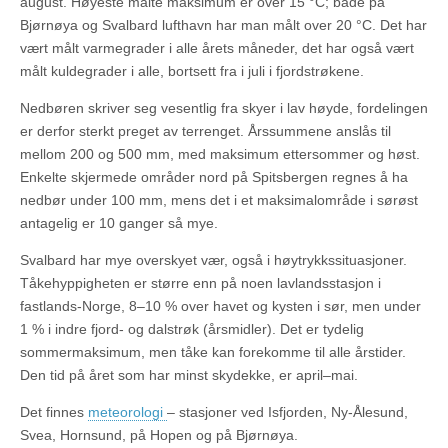
august. Høyeste målte maksimum er over 15 °C; både på
Bjørnøya og Svalbard lufthavn har man målt over 20 °C. Det har
vært målt varmegrader i alle årets måneder, det har også vært
målt kuldegrader i alle, bortsett fra i juli i fjordstrøkene.
Nedbøren skriver seg vesentlig fra skyer i lav høyde, fordelingen
er derfor sterkt preget av terrenget. Årssummene anslås til
mellom 200 og 500 mm, med maksimum ettersommer og høst.
Enkelte skjermede områder nord på Spitsbergen regnes å ha
nedbør under 100 mm, mens det i et maksimalområde i sørøst
antagelig er 10 ganger så mye.
Svalbard har mye overskyet vær, også i høytrykkssituasjoner.
Tåkehyppigheten er større enn på noen lavlandsstasjon i
fastlands-Norge, 8–10 % over havet og kysten i sør, men under
1 % i indre fjord- og dalstrøk (årsmidler). Det er tydelig
sommermaksimum, men tåke kan forekomme til alle årstider.
Den tid på året som har minst skydekke, er april–mai.
Det finnes
meteorologi
– stasjoner ved Isfjorden, Ny-Ålesund,
Svea, Hornsund, på Hopen og på Bjørnøya.