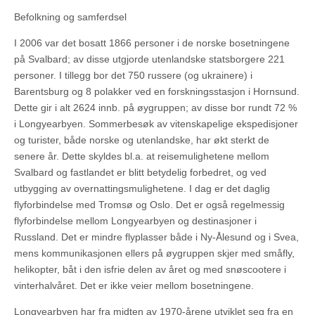
Befolkning og samferdsel
I 2006 var det bosatt 1866 personer i de norske bosetningene
på Svalbard; av disse utgjorde utenlandske statsborgere 221
personer. I tillegg bor det 750 russere (og ukrainere) i
Barentsburg og 8 polakker ved en forskningsstasjon i Hornsund.
Dette gir i alt 2624 innb. på øygruppen; av disse bor rundt 72 %
i Longyearbyen. Sommerbesøk av vitenskapelige ekspedisjoner
og turister, både norske og utenlandske, har økt sterkt de
senere år. Dette skyldes bl.a. at reisemulighetene mellom
Svalbard og fastlandet er blitt betydelig forbedret, og ved
utbygging av overnattingsmulighetene. I dag er det daglig
flyforbindelse med Tromsø og Oslo. Det er også regelmessig
flyforbindelse mellom Longyearbyen og destinasjoner i
Russland. Det er mindre flyplasser både i Ny-Ålesund og i Svea,
mens kommunikasjonen ellers på øygruppen skjer med småfly,
helikopter, båt i den isfrie delen av året og med snøscootere i
vinterhalvåret. Det er ikke veier mellom bosetningene.
Longyearbyen har fra midten av 1970-årene utviklet seg fra en