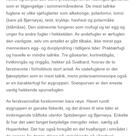
som er tilgjengelige i sommermånedene. De mest tallrike
fuglene er ulike sjøfuglarter som alkekonge, polarlomvi, lomvi
(bare på Bjørnøya), teist, krykkje, havhest og polarmåke
(blåmåse). Den sistnevnte fungerer som rovfugl og tar egg og
unger fra andre fugler i hekketiden. Av andefugler er ærfuglen
den vanligste, selv om antallet er gått tilbake, ikke minst pga.
menneskers egg- og dunplyndring i tidligere tider. Praktærfugl
og havelle er mindre tallrike. Tre gåsearter, kortnebbgås,
hvitkinngås og ringgås, hekker på Svalbard, hvorav de to
førstnevnte i forholdsvis stort antall. Av vadefuglene er det
fjæreplytten som er mest tallrik, mens polarsvømmesnipe også
er en karakterfugl for øygruppen. Snøspurven er den eneste
vanlig hekkende spurvefuglen.
Av ferskvannsfisk forekommer bare røye. Havet rundt
øygruppen er ganske fiskerikt, og det drives til sine tider et
innbringende trålfiske utenfor Spitsbergen og Bjørnøya. Enkelte
år har det vært fanget betydelige mengder reker, særlig på
Hopenfeltet. Det har også foregått en del hvalfangst i området i