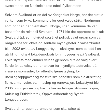
sekretariat. Sysselmann fra 2005 er Per Sefland; for tabell over
sysselmenn, se Nøkkelbindets tabell Fylkesmenn.
Selv om Svalbard er en del av Kongeriket Norge, har det status
verken som fylke, kommune eller eget valgdistrikt. Nordmenn
som bor der, har hjemstavn i Norge, i den kommune de var
bosatt før de reiste til Svalbard. I 1971 ble det opprettet et lokalt
Svalbardråd, som utviklet seg til et politisk valgt organ som var
rådgivende for lokale og sentrale myndigheter. Svalbardrådet
ble i 2002 avløst av Longyearbyen lokalstyre, som et ledd i en
utvikling mot økt lokaldemokrati for innbyggerne på Svalbard.
Lokalstyrets medlemmer velges gjennom direkte valg hvert
fjerde år. Lokalstyret har ansvar for myndighetsutøvelse på
visse saksområder, for offentlig tjenesteyting, for
utviklingsoppgaver og for tekniske tjenester som elektrisitet og
fjernvarme, veier, vann, avløp og renovasjon. Lokalstyret ble
2006 omorganisert og har nå fire avdelinger: Administrasjon,
Kultur og Fritidsforetak, Oppvektsforetak og Bydrift
Longyearbyen.
Svalbard har egen bergmester som skal påse at