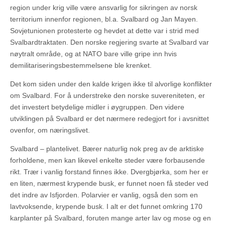
region under krig ville være ansvarlig for sikringen av norsk
territorium innenfor regionen, bl.a. Svalbard og Jan Mayen.
Sovjetunionen protesterte og hevdet at dette var i strid med
Svalbardtraktaten. Den norske regjering svarte at Svalbard var
nøytralt område, og at NATO bare ville gripe inn hvis
demilitariseringsbestemmelsene ble krenket.
Det kom siden under den kalde krigen ikke til alvorlige konflikter
om Svalbard. For å understreke den norske suvereniteten, er
det investert betydelige midler i øygruppen. Den videre
utviklingen på Svalbard er det nærmere redegjort for i avsnittet
ovenfor, om næringslivet.
Svalbard – plantelivet. Bærer naturlig nok preg av de arktiske
forholdene, men kan likevel enkelte steder være forbausende
rikt. Trær i vanlig forstand finnes ikke. Dvergbjørka, som her er
en liten, nærmest krypende busk, er funnet noen få steder ved
det indre av Isfjorden. Polarvier er vanlig, også den som en
lavtvoksende, krypende busk. I alt er det funnet omkring 170
karplanter på Svalbard, foruten mange arter lav og mose og en