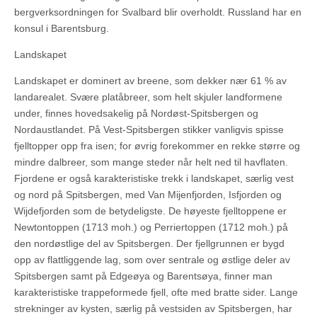
bergverksordningen for Svalbard blir overholdt. Russland har en
konsul i Barentsburg.
Landskapet
Landskapet er dominert av breene, som dekker nær 61 % av
landarealet. Svære platåbreer, som helt skjuler landformene
under, finnes hovedsakelig på Nordøst-Spitsbergen og
Nordaustlandet. På Vest-Spitsbergen stikker vanligvis spisse
fjelltopper opp fra isen; for øvrig forekommer en rekke større og
mindre dalbreer, som mange steder når helt ned til havflaten.
Fjordene er også karakteristiske trekk i landskapet, særlig vest
og nord på Spitsbergen, med Van Mijenfjorden, Isfjorden og
Wijdefjorden som de betydeligste. De høyeste fjelltoppene er
Newtontoppen (1713 moh.) og Perriertoppen (1712 moh.) på
den nordøstlige del av Spitsbergen. Der fjellgrunnen er bygd
opp av flattliggende lag, som over sentrale og østlige deler av
Spitsbergen samt på Edgeøya og Barentsøya, finner man
karakteristiske trappeformede fjell, ofte med bratte sider. Lange
strekninger av kysten, særlig på vestsiden av Spitsbergen, har