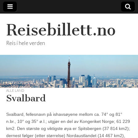
Reisebillett.no
Reis i hele verden
ALLE LAND
Svalbard
Svalbard, fellesnavn på ishavsøyene mellom ca. 74° og 81°
n.br., 10° og 35° ø.l.; utgjør en del av Kongeriket Norge; 61 229
km2. Den største og viktigste øya er Spitsbergen (37 814 km2);
dernest følger (etter størrelse) Nordaustlandet (14 467 km2),