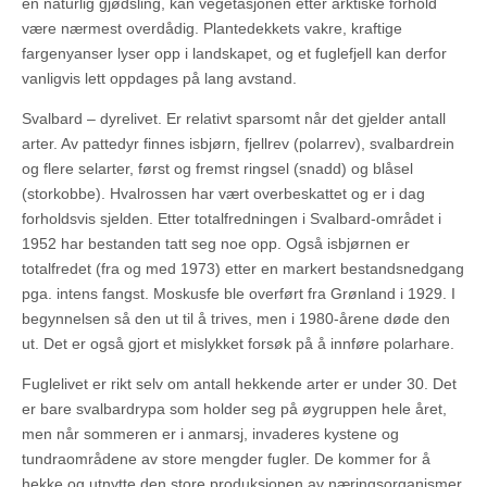
en naturlig gjødsling, kan vegetasjonen etter arktiske forhold
være nærmest overdådig. Plantedekkets vakre, kraftige
fargenyanser lyser opp i landskapet, og et fuglefjell kan derfor
vanligvis lett oppdages på lang avstand.
Svalbard – dyrelivet. Er relativt sparsomt når det gjelder antall
arter. Av pattedyr finnes isbjørn, fjellrev (polarrev), svalbardrein
og flere selarter, først og fremst ringsel (snadd) og blåsel
(storkobbe). Hvalrossen har vært overbeskattet og er i dag
forholdsvis sjelden. Etter totalfredningen i Svalbard-området i
1952 har bestanden tatt seg noe opp. Også isbjørnen er
totalfredet (fra og med 1973) etter en markert bestandsnedgang
pga. intens fangst. Moskusfe ble overført fra Grønland i 1929. I
begynnelsen så den ut til å trives, men i 1980-årene døde den
ut. Det er også gjort et mislykket forsøk på å innføre polarhare.
Fuglelivet er rikt selv om antall hekkende arter er under 30. Det
er bare svalbardrypa som holder seg på øygruppen hele året,
men når sommeren er i anmarsj, invaderes kystene og
tundraområdene av store mengder fugler. De kommer for å
hekke og utnytte den store produksjonen av næringsorganismer