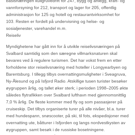
basisnæringen kullgruvedrift for 247, bygg og anlegg, kraft- og
vannforsyning for 212, transport og lager for 205, offentlig
administrasjon for 125 og hotell og restaurantvirksomhet for
103. Resten er fordelt på undervisning og helse- og
sosialjenester, varehandel m.m.
Reiseliv
Myndighetene har gått inn for å utvikle reiselivsnæringen på
Svalbard samtidig som den særegne villmarksnaturen skal
bevares ved å regulere turismen. Det har vokst frem en etter
forholdene stor reiselivsnæring med hoteller i Longyearbyen og
Barentsburg. I tillegg tilbys overnattingsmuligheter i Sveagruva,
Ny-Ålesund og på Isfjord Radio. Atskillige tusen turister besøker
øygruppen årlig, og tallet øker sterk; i perioden 1998–2005 økte
således flytrafikken over Svalbard lufthavn med gjennomsnittlig
7,0 % årlig. De fleste kommer med fly og som passasjerer på
cruiseskip. Det tilbys organiserte turer på alle nivåer, bl.a. turer
med hundespann, snøscooter, på ski, til fots, ekspedisjoner med
overnatting ute, båtturer i Isfjorden og langs nordvestkysten av
øygruppen, samt besøk i de russiske bosetningene.