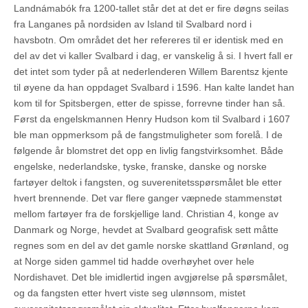
Landnámabók fra 1200-tallet står det at det er fire døgns seilas
fra Langanes på nordsiden av Island til Svalbard nord i
havsbotn. Om området det her refereres til er identisk med en
del av det vi kaller Svalbard i dag, er vanskelig å si. I hvert fall er
det intet som tyder på at nederlenderen Willem Barentsz kjente
til øyene da han oppdaget Svalbard i 1596. Han kalte landet han
kom til for Spitsbergen, etter de spisse, forrevne tinder han så.
Først da engelskmannen Henry Hudson kom til Svalbard i 1607
ble man oppmerksom på de fangstmuligheter som forelå. I de
følgende år blomstret det opp en livlig fangstvirksomhet. Både
engelske, nederlandske, tyske, franske, danske og norske
fartøyer deltok i fangsten, og suverenitetsspørsmålet ble etter
hvert brennende. Det var flere ganger væpnede stammenstøt
mellom fartøyer fra de forskjellige land. Christian 4, konge av
Danmark og Norge, hevdet at Svalbard geografisk sett måtte
regnes som en del av det gamle norske skattland Grønland, og
at Norge siden gammel tid hadde overhøyhet over hele
Nordishavet. Det ble imidlertid ingen avgjørelse på spørsmålet,
og da fangsten etter hvert viste seg ulønnsom, mistet