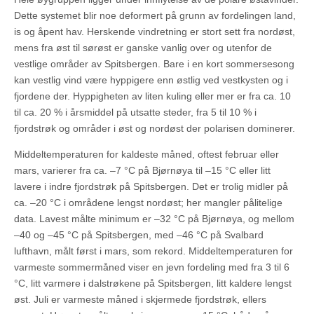
Dette systemet blir noe deformert på grunn av fordelingen land,
is og åpent hav. Herskende vindretning er stort sett fra nordøst,
mens fra øst til sørøst er ganske vanlig over og utenfor de
vestlige områder av Spitsbergen. Bare i en kort sommersesong
kan vestlig vind være hyppigere enn østlig ved vestkysten og i
fjordene der. Hyppigheten av liten kuling eller mer er fra ca. 10
til ca. 20 % i årsmiddel på utsatte steder, fra 5 til 10 % i
fjordstrøk og områder i øst og nordøst der polarisen dominerer.
Middeltemperaturen for kaldeste måned, oftest februar eller
mars, varierer fra ca. –7 °C på Bjørnøya til –15 °C eller litt
lavere i indre fjordstrøk på Spitsbergen. Det er trolig midler på
ca. –20 °C i områdene lengst nordøst; her mangler pålitelige
data. Lavest målte minimum er –32 °C på Bjørnøya, og mellom
–40 og –45 °C på Spitsbergen, med –46 °C på Svalbard
lufthavn, målt først i mars, som rekord. Middeltemperaturen for
varmeste sommermåned viser en jevn fordeling med fra 3 til 6
°C, litt varmere i dalstrøkene på Spitsbergen, litt kaldere lengst
øst. Juli er varmeste måned i skjermede fjordstrøk, ellers