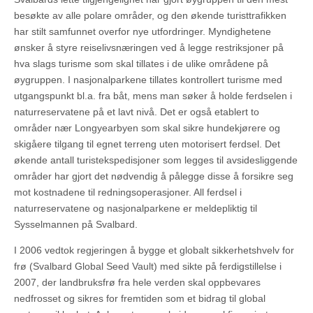
besøkte av alle polare områder, og den økende turisttrafikken
har stilt samfunnet overfor nye utfordringer. Myndighetene
ønsker å styre reiselivsnæringen ved å legge restriksjoner på
hva slags turisme som skal tillates i de ulike områdene på
øygruppen. I nasjonalparkene tillates kontrollert turisme med
utgangspunkt bl.a. fra båt, mens man søker å holde ferdselen i
naturreservatene på et lavt nivå. Det er også etablert to
områder nær Longyearbyen som skal sikre hundekjørere og
skigåere tilgang til egnet terreng uten motorisert ferdsel. Det
økende antall turistekspedisjoner som legges til avsidesliggende
områder har gjort det nødvendig å pålegge disse å forsikre seg
mot kostnadene til redningsoperasjoner. All ferdsel i
naturreservatene og nasjonalparkene er meldepliktig til
Sysselmannen på Svalbard.
I 2006 vedtok regjeringen å bygge et globalt sikkerhetshvelv for
frø (Svalbard Global Seed Vault) med sikte på ferdigstillelse i
2007, der landbruksfrø fra hele verden skal oppbevares
nedfrosset og sikres for fremtiden som et bidrag til global