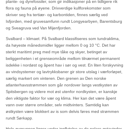
plante- og dyrefossiler, som gir indikasjoner på en tidligere rik
flora og fauna på øyene. Drivverdige kullforekomster som
skriver seg fra tertiær- og karbontiden, finnes særlig ved
Isfjorden, med gruvesamfunn rundt Longyearbyen, Barentsburg
og Sveagruva ved Van Mijenfjorden.
Svalbard – klimaet. På Svalbard klassifiseres som tundraklima,
da høyeste månedsmidler ligger mellom 0 og 10 °C. Det har
sterkt maritimt preg med mye tåke og skyer, betinget av
beliggenheten i et grenseområde mellom tilnærmet permanent
isdekke i nordøst og åpent hav i sør og vest. En liten forskyvning
av vindsystemer og lavtrykksbaner gir store utslag i værforløpet,
særlig markert om vinteren. Den grenen av Den norske
atlanterhavsstrømmen som går nordover langs vestkysten av
Spitsbergen og videre mot øst utenfor nordkysten, er kanskje
den viktigste faktor for vær og klima. Her kan det være åpent
vann over større områder, selv midtvinters. Samtidig kan
østkysten være blokkert av is som delvis føres med strømmen
rundt Sørkapp.
Hele øygruppen ligger under innflytelse av de polare østavinder.