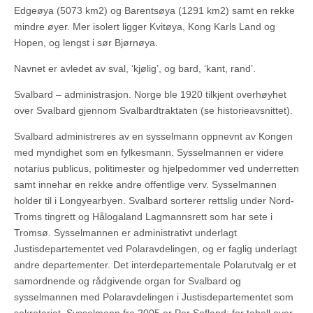
Edgeøya (5073 km2) og Barentsøya (1291 km2) samt en rekke
mindre øyer. Mer isolert ligger Kvitøya, Kong Karls Land og
Hopen, og lengst i sør Bjørnøya.
Navnet er avledet av sval, ‘kjølig’, og bard, ‘kant, rand’.
Svalbard – administrasjon. Norge ble 1920 tilkjent overhøyhet
over Svalbard gjennom Svalbardtraktaten (se historieavsnittet).
Svalbard administreres av en sysselmann oppnevnt av Kongen
med myndighet som en fylkesmann. Sysselmannen er videre
notarius publicus, politimester og hjelpedommer ved underretten
samt innehar en rekke andre offentlige verv. Sysselmannen
holder til i Longyearbyen. Svalbard sorterer rettslig under Nord-
Troms tingrett og Hålogaland Lagmannsrett som har sete i
Tromsø. Sysselmannen er administrativt underlagt
Justisdepartementet ved Polaravdelingen, og er faglig underlagt
andre departementer. Det interdepartementale Polarutvalg er et
samordnende og rådgivende organ for Svalbard og
sysselmannen med Polaravdelingen i Justisdepartementet som