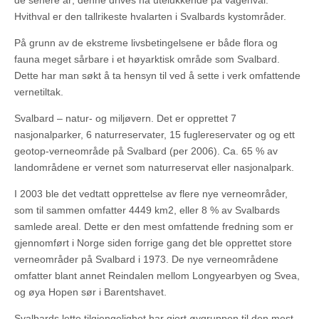
de senere år; denne drives nå utelukkende på vågehval.
Hvithval er den tallrikeste hvalarten i Svalbards kystområder.
På grunn av de ekstreme livsbetingelsene er både flora og
fauna meget sårbare i et høyarktisk område som Svalbard.
Dette har man søkt å ta hensyn til ved å sette i verk omfattende
vernetiltak.
Svalbard – natur- og miljøvern. Det er opprettet 7
nasjonalparker, 6 naturreservater, 15 fuglereservater og og ett
geotop-verneområde på Svalbard (per 2006). Ca. 65 % av
landområdene er vernet som naturreservat eller nasjonalpark.
I 2003 ble det vedtatt opprettelse av flere nye verneområder,
som til sammen omfatter 4449 km2, eller 8 % av Svalbards
samlede areal. Dette er den mest omfattende fredning som er
gjennomført i Norge siden forrige gang det ble opprettet store
verneområder på Svalbard i 1973. De nye verneområdene
omfatter blant annet Reindalen mellom Longyearbyen og Svea,
og øya Hopen sør i Barentshavet.
Svalbards lette tilgjengelighet har gjort øygruppen til den mest