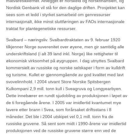
matvaresikkerhet. Anlegget er norskeid og norskfinansiert, og
Nordisk Genbank vil stå for den daglige driften. Prosjektet kan
sees som et ledd i styrket samarbeid om genressurser
internasjonalt, ikke minst sluttføringen av FAOs internasjonale
traktat for plantegenetiske ressurser.
Svalbard – næringsliv. Svalbardtraktaten av 9. februar 1920
tilkjenner Norge suverenitet over øyene, men gir samtidig alle
underskriftsland (i alt 39 land inkl. Norge) like rettigheter til
økonomisk virksomhet på øygruppen. I dag utnyttes Svalbard
kommersielt av russiske og norske selskaper i form av kulldrift
og turisme. Kullet er gjennomgående av god kvalitet med lavt
svovelinnhold. I 2004 utvant Store Norske Spitsbergen
Kulkompani 2,9 mill. tonn kull i Sveagruva og Longyearbyen.
Dette innebærer en rundt sjudobling av produksjonen i løpet av
de ti foregående årene. I 2005 var imidlertid kvantumet mye
lavere etter brann i Svea, som forårsaket driftsstans i 8
måneder. Det ble i 2004 utskipet vel 0,1 mill. tonn fra de
russiske gruvene. Så sent som midt i 1990-årene var imidlertid
produksjonen ved de russiske gruvene større enn ved de