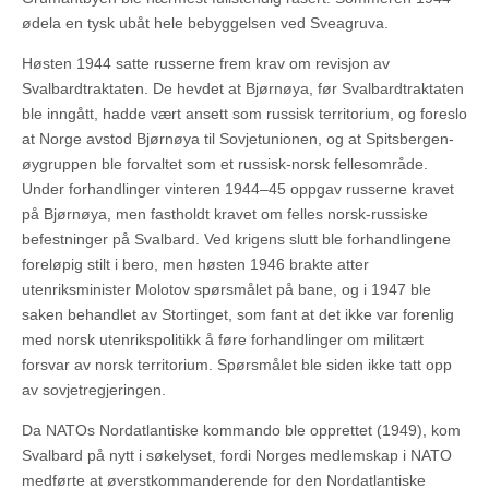
ødela en tysk ubåt hele bebyggelsen ved Sveagruva.
Høsten 1944 satte russerne frem krav om revisjon av
Svalbardtraktaten. De hevdet at Bjørnøya, før Svalbardtraktaten
ble inngått, hadde vært ansett som russisk territorium, og foreslo
at Norge avstod Bjørnøya til Sovjetunionen, og at Spitsbergen-
øygruppen ble forvaltet som et russisk-norsk fellesområde.
Under forhandlinger vinteren 1944–45 oppgav russerne kravet
på Bjørnøya, men fastholdt kravet om felles norsk-russiske
befestninger på Svalbard. Ved krigens slutt ble forhandlingene
foreløpig stilt i bero, men høsten 1946 brakte atter
utenriksminister Molotov spørsmålet på bane, og i 1947 ble
saken behandlet av Stortinget, som fant at det ikke var forenlig
med norsk utenrikspolitikk å føre forhandlinger om militært
forsvar av norsk territorium. Spørsmålet ble siden ikke tatt opp
av sovjetregjeringen.
Da NATOs Nordatlantiske kommando ble opprettet (1949), kom
Svalbard på nytt i søkelyset, fordi Norges medlemskap i NATO
medførte at øverstkommanderende for den Nordatlantiske