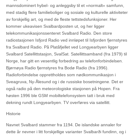
mannsdominert hybel- og anleggsby til et «normalt» samfunn,
med stadig flere familieboliger og sosiale og kulturelle aktiviteter
av forskjellig art, og med de fleste tettstedsfunksjoner. Her
kommer ukeavisen Svalbardposten ut, og her ligger
telekommunikasjonssenteret Svalbard Radio. Den store
radiostasjonen Isfjord Radio ved innløpet til Isfjorden fjernstyres
fra Svalbard Radio. På Platåfjellet ved Longyearbyen ligger
Svalbard Satellittstasjon, SvalSat. Satellittsamband (fra 1979) til
Norge, har gitt en vesentlig forbedring av telefonforbindelsen.
Bjørnøya Radio fjernstyres fra Bodø Radio (fra 1996).
Radioforbindelse opprettholdes som nødkommunikasjon i
Sveagruva, Ny-Ålesund og i de russiske bosetningene. Det er
også radio på den meteorologiske stasjonen på Hopen. Fra
høsten 1996 ble GSM mobiltelefonsystem tatt i bruk med
dekning rundt Longyearbyen. TV overføres via satellitt.
Historie
Navnet Svalbard stammer fra 1194. De islandske annaler for
dette år nevner i litt forskjellige varianter Svalbarði fundinn, og i