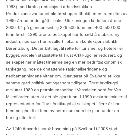
1998) med kraftig reduksjon i arbeidsstokken.
Produksjonskvantumet ble først opprettholdt, men fra midten av
1990-årene er det gått tilbake. Utskipningen lå de fem årene
2000–04 på gjennomsnittlig 226 500 tonn mot 400–500 000
tonn først i 1990-årene. Selskapet har forsøkt å etablere ny
industri, noe som har resultert i bl.a. en konfeksjonsfabrikk i
Barentsburg. Det er blitt lagt til rette for turisme, og hoteller er
bygget. Andelen statsstøtte til Trust Arktikugol er redusert, og
selskapet har måttet tilnærme seg en mer bedriftsøkonomisk
tankegang, noe de omfattende rasjonaliseringene og
nedbemanningene vitner om. Nærværet på Svalbard er ikke i
samme grad politisk betinget som tidligere. Trust Arktikugol
avsluttet 1989 en petroleumsboring i Vassdalen nord for Van
Mijenfjorden uten at det ble gjort funn. I 1999 avslørte imidlertid
representanter for Trust Arktikugol at selskapet i flere år har
hemmeligholdt et funn av petroleum som ble gjort under en
boring etter kull.
Av 1240 årsverk i norsk bosetning på Svalbard i 2003 stod