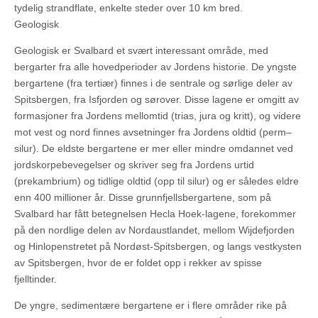
tydelig strandflate, enkelte steder over 10 km bred.
Geologisk
Geologisk er Svalbard et svært interessant område, med
bergarter fra alle hovedperioder av Jordens historie. De yngste
bergartene (fra tertiær) finnes i de sentrale og sørlige deler av
Spitsbergen, fra Isfjorden og sørover. Disse lagene er omgitt av
formasjoner fra Jordens mellomtid (trias, jura og kritt), og videre
mot vest og nord finnes avsetninger fra Jordens oldtid (perm–
silur). De eldste bergartene er mer eller mindre omdannet ved
jordskorpebevegelser og skriver seg fra Jordens urtid
(prekambrium) og tidlige oldtid (opp til silur) og er således eldre
enn 400 millioner år. Disse grunnfjellsbergartene, som på
Svalbard har fått betegnelsen Hecla Hoek-lagene, forekommer
på den nordlige delen av Nordaustlandet, mellom Wijdefjorden
og Hinlopenstretet på Nordøst-Spitsbergen, og langs vestkysten
av Spitsbergen, hvor de er foldet opp i rekker av spisse
fjelltinder.
De yngre, sedimentære bergartene er i flere områder rike på