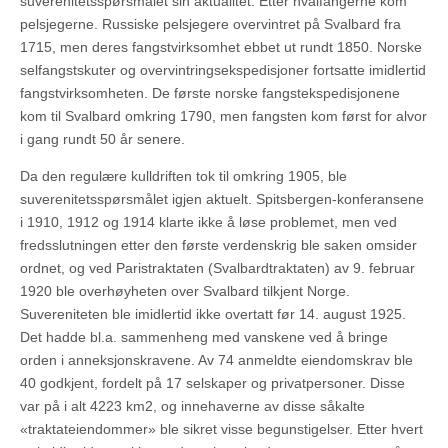
suverenitetsspørsmålet sin aktualitet. Etter hvalfangerne kom
pelsjegerne. Russiske pelsjegere overvintret på Svalbard fra
1715, men deres fangstvirksomhet ebbet ut rundt 1850. Norske
selfangstskuter og overvintringsekspedisjoner fortsatte imidlertid
fangstvirksomheten. De første norske fangstekspedisjonene
kom til Svalbard omkring 1790, men fangsten kom først for alvor
i gang rundt 50 år senere.
Da den regulære kulldriften tok til omkring 1905, ble
suverenitetsspørsmålet igjen aktuelt. Spitsbergen-konferansene
i 1910, 1912 og 1914 klarte ikke å løse problemet, men ved
fredsslutningen etter den første verdenskrig ble saken omsider
ordnet, og ved Paristraktaten (Svalbardtraktaten) av 9. februar
1920 ble overhøyheten over Svalbard tilkjent Norge.
Suvereniteten ble imidlertid ikke overtatt før 14. august 1925.
Det hadde bl.a. sammenheng med vanskene ved å bringe
orden i anneksjonskravene. Av 74 anmeldte eiendomskrav ble
40 godkjent, fordelt på 17 selskaper og privatpersoner. Disse
var på i alt 4223 km2, og innehaverne av disse såkalte
«traktateiendommer» ble sikret visse begunstigelser. Etter hvert