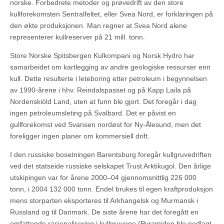
norske. Forbedrete metoder og prøvedrift av den store
kullforekomsten Sentralfeltet, eller Svea Nord, er forklaringen på
den økte produksjonen. Man regner at Svea Nord alene
representerer kullreserver på 21 mill. tonn.
Store Norske Spitsbergen Kulkompani og Norsk Hydro har
samarbeidet om kartlegging av andre geologiske ressurser enn
kull. Dette resulterte i leteboring etter petroleum i begynnelsen
av 1990-årene i hhv. Reindalspasset og på Kapp Laila på
Nordenskiöld Land, uten at funn ble gjort. Det foregår i dag
ingen petroleumsleting på Svalbard. Det er påvist en
gullforekomst ved Svansen nordøst for Ny-Ålesund, men det
foreligger ingen planer om kommersiell drift.
I den russiske bosetningen Barentsburg foregår kullgruvedriften
ved det statseide russiske selskapet Trust Arktikugol. Den årlige
utskipingen var for årene 2000–04 gjennomsnittlig 226 000
tonn, i 2004 132 000 tonn. Endel brukes til egen kraftproduksjon
mens storparten eksporteres til Arkhangelsk og Murmansk i
Russland og til Danmark. De siste årene har det foregått en
omfattende rasjonalisering i kullgruvene (Pyramiden ble nedlagt